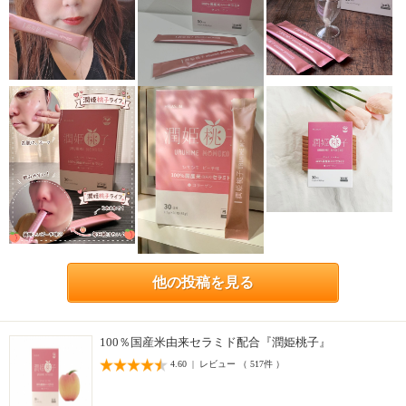
他の投稿を見る
100％国産米由来セラミド配合『潤姫桃子』
4.60 | レビュー （ 517件 ）