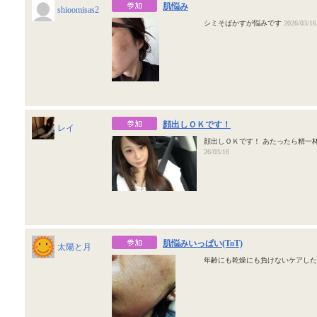
肌悩み
shioomisas2
シミそばかすが悩みです
2026/03/16
顔出しＯＫです！
レイ
顔出しＯＫです！ あたったら精一
26/03/16
肌悩みいっぱい(ToT)
太陽と月
年齢にも乾燥にも負けないケアし