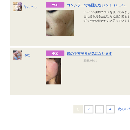
コンシラーでも隠せないシミ（>﹏<）
なおっち
いろいろ美白コスメを使ってみまし
当に鏡を見るたびにため息が出ます
ずっと使い続けたいと思っていま
頬の毛穴開きが気になります
ゆな
2026/03/11
1
2
3
4
次の12