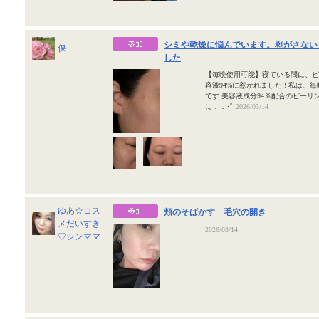
シミや乾燥に悩んでいます。剥がさない
保
した
【毎晩使用可能】寝ている間に、ピ
容液94%に惹かれました!! 私は
です 美容液成分94％配合のピーリ
に．．･ﾟ
2026/03/14
ゆあ☆コス
頬のそばかす 毛穴の開き
メだいすき
2026/03/14
♡シンママ