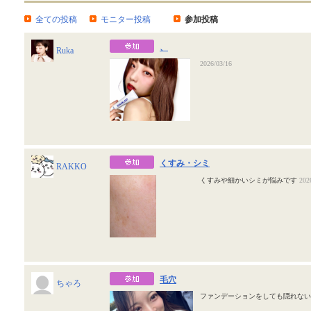
全ての投稿
モニター投稿
参加投稿
、
Ruka
2026/03/16
くすみ・シミ
RAKKO
くすみや細かいシミが悩みです
202
毛穴
ちゃろ
ファンデーションをしても隠れな