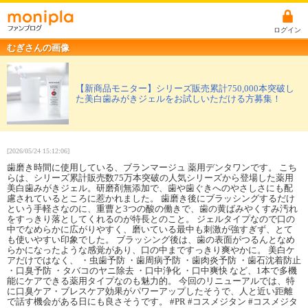
ログイン
むぎさんの画像
【新商品モニター】シリーズ販売累計750,000本突破し
た美白歯みがきジェルをお試しいただける方募集！
[2026/05/24 15:12:06]
歯磨き時間に使用している、ブランマージュ 薬用デンタワンです。 こち
らは、シリーズ累計販売数75万本突破の人気シリーズから登場した薬用
美白歯みがきジェル。研磨剤無添加で、歯や歯ぐきへのやさしさにも配
慮されているところに惹かれました。 歯磨き後にブラッシングするだけ
という手軽さなのに、重曹と3つの酸の働きで、歯の黄ばみやくすみ汚れ
をすっきり落としてくれるのが特長とのこと。 ジェルタイプなので口の
中でなめらかに広がりやすく、磨いている最中も刺激が強すぎず、とて
も使いやすい印象でした。 ブラッシング後は、歯の表面がつるんとなめ
らかになったような感覚があり、口の中まですっきり爽やかに。 美白ケ
アだけではなく、 ・虫歯予防 ・歯周病予防 ・歯肉炎予防 ・歯石沈着防止
・口臭予防 ・タバコのヤニ除去 ・口中浄化 ・口中爽快 など、1本で多機
能にケアできる薬用タイプなのも魅力的。 今回のリニューアルでは、特
に口臭ケア・ブレスケア効果がパワーアップしたそうで、人と近い距離
で話す機会がある日にも良さそうです。 #PR #コスメジタン #コスメジタ