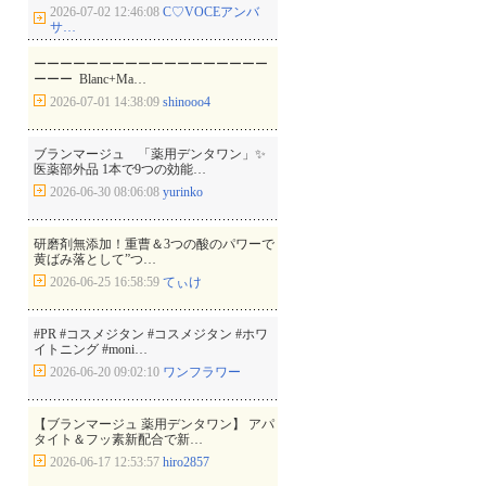
2026-07-02 12:46:08
C♡VOCEアンバ
サ…
ーーーーーーーーーーーーーーーーーー
ーーー ⁡ Blanc+Ma…
2026-07-01 14:38:09
shinooo4
ブランマージュ 「薬用デンタワン」✨
医薬部外品 1本で9つの効能…
2026-06-30 08:06:08
yurinko
研磨剤無添加！重曹＆3つの酸のパワーで
黄ばみ落として”つ…
2026-06-25 16:58:59
てぃけ
#PR #コスメジタン #コスメジタン #ホワ
イトニング #moni…
2026-06-20 09:02:10
ワンフラワー
【ブランマージュ 薬用デンタワン】 アパ
タイト＆フッ素新配合で新…
2026-06-17 12:53:57
hiro2857