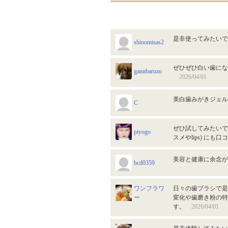
是非使ってみたい
shioomisas2
ぜひぜひ白い歯にな
gannbaruzo
2026/04/01
美白歯みがきジェ
C
ぜひ試してみたいで
piyogo
スメやlips) 
美容と健康に余念
bcd0359
ワンフラワ
日々の歯ブラシで是
ー
変化や歯磨き粉の特
す。
2026/04/01