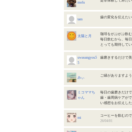
是非体験してみた
mofu
歯の変化を伝えた
tam
珈琲をがぶがぶ飲む
太陽と月
毎日飲むから、毎日
とっても期待して
uwasangyou5
歯磨きするだけで
5
ご縁がありますよ
みぃ
ミコママち
毎日の歯磨きだけで
ゃん
歯・歯周病ケアがで
い感想をお伝えし
コーヒーを飲むの
mi
26/04/01