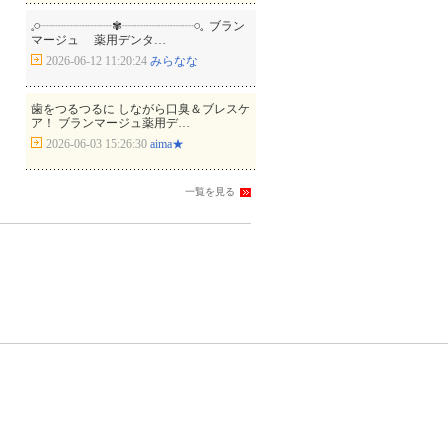
𓈒𓏸┈┈┈┈┈┈✾┈┈┈┈┈┈𓏸𓈒 ⁡ ブラン
マージュ 薬用デンタ…
2026-06-12 11:20:24
みらなな
歯をつるつるに しながら口臭＆ブレスケ
ア！ ブランマージュ薬用デ…
2026-06-03 15:26:30
aima★
一覧を見る