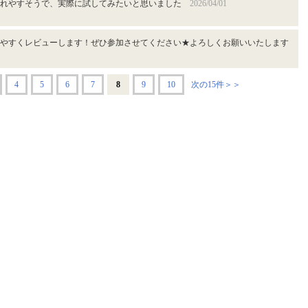
入れやすそうで、実際に試してみたいと思いました
2026/04/01
やすくレビューします！ぜひ参加させてください★よろしくお願いいたします
4
5
6
7
8
9
10
次の15件＞＞