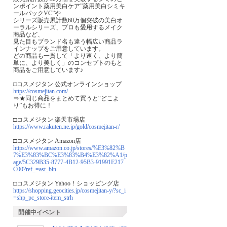
ンポイント薬用美白ケア”薬用美白シミキ
ールパックVC”や
シリーズ販売累計数60万個突破の美白オ
ーラルシリーズ、プロも愛用するメイク
商品など、
見た目もブランド名も違う幅広い商品ラ
インナップをご用意しています。
どの商品も一貫して「より速く、より簡
単に、より美しく」のコンセプトのもと
商品をご用意しています♪
□コスメジタン 公式オンラインショップ
https://cosmejitan.com/
⇒★同じ商品をまとめて買うと“どこよ
り”もお得に！
□コスメジタン 楽天市場店
https://www.rakuten.ne.jp/gold/cosmejitan-r/
□コスメジタン Amazon店
https://www.amazon.co.jp/stores/%E3%82%B
7%E3%83%BC%E3%83%B4%E3%82%A1/p
age/5C329B35-8777-4B12-95B3-91991E217
C00?ref_=ast_bln
□コスメジタン Yahoo！ショッピング店
https://shopping.geocities.jp/cosmejitan-y/?sc_i
=shp_pc_store-item_strh
開催中イベント