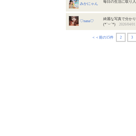
毎日の生活に取り
みかにゃん
綺麗な写真で分かり
♡nana♡
(*´︶`*)
2026/04/01
＜＜前の15件
2
3