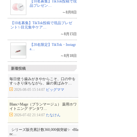
【10名募集】TikTok投稿で現
品プレゼン…
～8月8日
【10名募集】TikTok投稿で現品プレゼ
ント✨目元集中ケア…
～8月15日
【20名限定】TikTok・Instagr
a…
～8月18日
新着投稿
毎日使う歯みがきやからこそ、口の中を
すっきり保ちながら、歯の黄ばみケ…
2026-08-05 15:14:07
ピッグママ
Blanc+Mage（ブランマージュ） 薬用ホワ
イトニング デンタワ…
2026-07-02 21:14:07
たなけん
⁡ ⁡ シリーズ販売累計数360,000個突破✨ ⁡ ▫️Bla
nc…