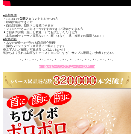
■参加条件
・TikTok の
公開アカウント
をお持ちの方
・動画投稿ができる方
・商品到着後、期限内に投稿できる方
・フォロワーさんに向けて“おすすめできる”発信ができる方
★ご自身のお肌（顔出し歓迎！）でお試しいただける方
（本品はボディーケア商品なので、顔ではなく、腕・首等での撮影もOK！）
■投稿内容
・あなたが作った“売れる商品紹介動画”
・指定ハッシュタグ（当選後にご案内します）
※文字入れ／編集／写真追加 などはおまかせ！
気持ちよく見れる動画ならテイスト自由◎ですが、サンプル動画をご参考ください。
・。*・。*・。*・。*・。*・。*・。*・。*・。*・。*・。*・。*・。
● 薬用ピーリングスムーサーEXW ●