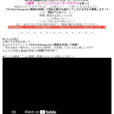
≪薬用 ピーリングスムーサーEXW≫
を使って
✨
あなたのフォロワーさんに「これ欲しい！」って思ってもらえるように、
TikTokとInstagramに動画を投稿して商品の魅力を紹介してくださる方を大募集します！
♥
＼
＼
現品プレゼント
／
／
実際に商品をお試しいただき、
「ここが良かった！」
「こういう方におすすめしたい！」
など、あなたならではの視点を加えて、商品の魅力を発信してください♪
※
投稿動画は、ブランドSNSや販売用ページで紹介させていただく場合があります。
※
・。*・。*・。*・。*・。*・。*・。*・。*・。*・。*・。*・。*・。
■どんな企画？
お届けする商品を使って、
あなたのアカウントで
TikTok＆Instagram に動画を作成して投稿！
「売れる紹介＝魅力がしっかり伝わる動画」 を意識してもらえると嬉しいです？
もちろん表現は
あなたのセンス全開でOKです！
■サンプル動画＂こんな動画（投稿イメージ）が欲しいです＂✨