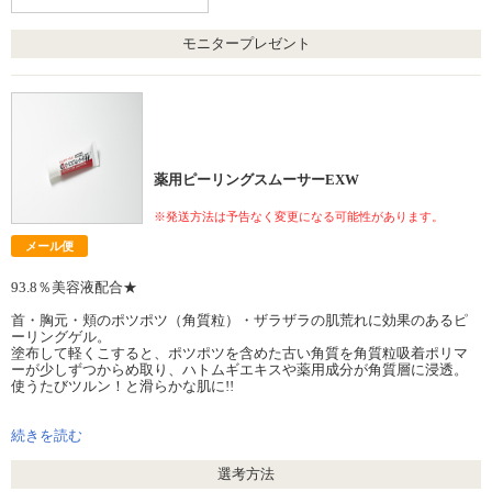
モニタープレゼント
薬用ピーリングスムーサーEXW
※発送方法は予告なく変更になる可能性があります。
メール便
93.8％美容液配合★
首・胸元・頬のポツポツ（角質粒）・ザラザラの肌荒れに効果のあるピ
ーリングゲル。
塗布して軽くこすると、ポツポツを含めた古い角質を角質粒吸着ポリマ
ーが少しずつからめ取り、ハトムギエキスや薬用成分が角質層に浸透。
使うたびツルン！と滑らかな肌に!!
製薬会社と共同開発の商品、だから安心してお使いいただけます。
続きを読む
選考方法