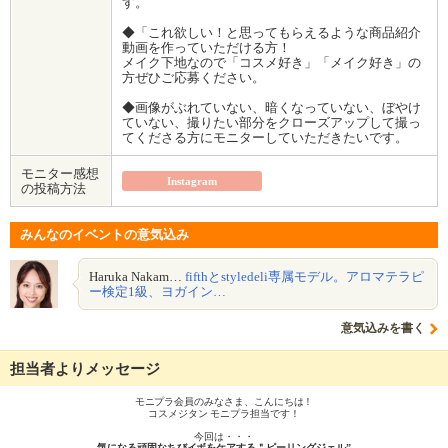
す。
◆「これ欲しい！と思ってもらえるような商品紹介
動画を作っていただける方！
メイク下地なので「コスメ好き」「メイク好き」の
方ぜひご応募ください。
◆画像がぶれていない、暗くなっていない、ぼやけ
ていない、撮りたい部分をクローズアップして撮っ
てくださる方にモニターしていただきたいです。
モニター感想
Instagram
の投稿方法
みんなのイベントの意気込み
Haruka Nakam…
fifthとstyledeli専属モデル。アロマテラピ
ー検定1級、ヨガイン…
意気込みを書く
担当者よりメッセージ
モニプラ会員のみなさま、こんにちは！
コスメジタン モニプラ担当です！
今回は・・・
気になる頑固なちびイボをケアする＂ピーリングジェル”