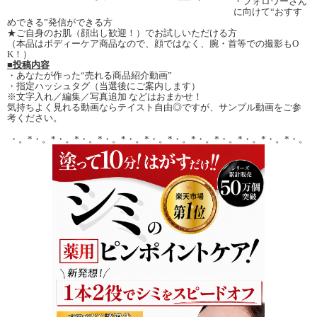
・フォロワーさん
に向けて“おすす
めできる”発信ができる方
★ご自身のお肌（顔出し歓迎！）でお試しいただける方
（本品はボディーケア商品なので、顔ではなく、腕・首等での撮影もO
K！）
■投稿内容
・あなたが作った“売れる商品紹介動画”
・指定ハッシュタグ（当選後にご案内します）
※文字入れ／編集／写真追加 などはおまかせ！
気持ちよく見れる動画ならテイスト自由◎ですが、サンプル動画をご参
考ください。
・。*・。*・。*・。*・。*・。*・。*・。*・。*・。*・。*・。*・。