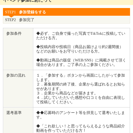
イベント参加にあたって
STEP1
参加登録をする
STEP2
参加完了
参加条件
◆必ず、ご自身で撮った写真でTikTokに投稿してい
ただける方。
◆投稿内容や投稿日（商品お届けより約2週間後）
などのお願いをお守りいただける方。
◆動画は商品の販促（WEB/SNS）に掲載させて頂く
場合があります。ご了承の上ご参加ください。
参加の流れ
１．「参加する」ボタンから画面にしたがって参加
します。
２．募集期間の終了後、企業から選ばれるとお知ら
せがあります。
３．企業から商品などが届きます。
４．試していただいた感想や口コミを自由に表現し
て投稿してください。
選考基準
◆◆応募時のアンケート等を拝見して選考いたしま
す。
◆「これ欲しい！と思ってもらえるような商品紹介
動画を作っていただける方！