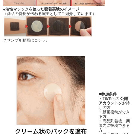
●
油性マジックを使った吸着実験のイメージ
（商品の特長が伝わる演出としてご紹介しています）
？
サンプル動画はコチラ↓
■参加条件
・TikTok の
公開
アカウント
をお持
ちの方
・動画投稿ができ
る方
・商品到着後、期
限内に投稿できる
方