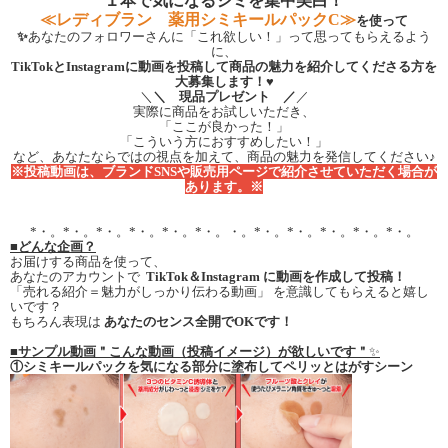
１本で気になるシミを集中美白！
≪レディブラン 薬用シミキールパックC≫
を使って
✨
あなたのフォロワーさんに「これ欲しい！」って思ってもらえるよう
に、
TikTokとInstagramに動画を投稿して商品の魅力を紹介してくださる方を
大募集します！
♥
＼
＼ 現品プレゼント ／
／
実際に商品をお試しいただき、
「ここが良かった！」
「こういう方におすすめしたい！」
など、あなたならではの視点を加えて、商品の魅力を発信してください♪
※投稿動画は、ブランドSNSや販売用ページで紹介させていただく場合が
あります。※
*・。*・。*・。*・。*・。*・。・。*・。*・。*・。*・。*・。
■どんな企画？
お届けする商品を使って、
あなたのアカウントで
TikTok＆Instagram に動画を作成して投稿！
「売れる紹介＝魅力がしっかり伝わる動画」 を意識してもらえると嬉し
いです？
もちろん表現は
あなたのセンス全開でOKです！
■
サンプル動画＂こんな動画（投稿イメージ）が欲しいです＂
✨
①シミキールパックを気になる部分に塗布してペリッとはがすシーン