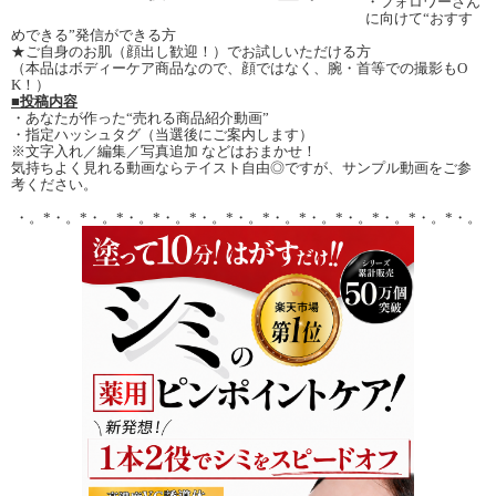
・フォロワーさん
に向けて“おすす
めできる”発信ができる方
★ご自身のお肌（顔出し歓迎！）でお試しいただける方
（本品はボディーケア商品なので、顔ではなく、腕・首等での撮影もO
K！）
■投稿内容
・あなたが作った“売れる商品紹介動画”
・指定ハッシュタグ（当選後にご案内します）
※文字入れ／編集／写真追加 などはおまかせ！
気持ちよく見れる動画ならテイスト自由◎ですが、サンプル動画をご参
考ください。
・。*・。*・。*・。*・。*・。*・。*・。*・。*・。*・。*・。*・。