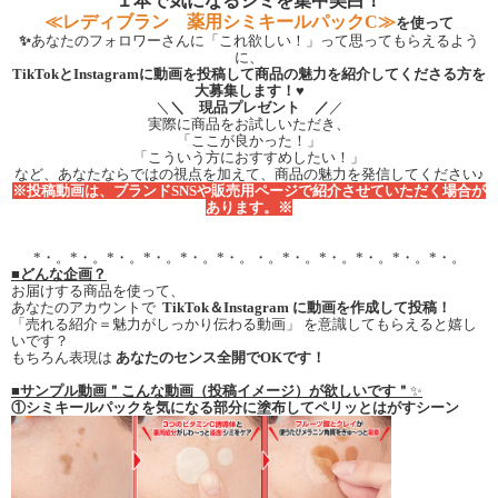
１本で気になるシミを集中美白！
≪レディブラン 薬用シミキールパックC≫
を使って
✨
あなたのフォロワーさんに「これ欲しい！」って思ってもらえるよう
に、
TikTokとInstagramに動画を投稿して商品の魅力を紹介してくださる方を
大募集します！
♥
＼
＼ 現品プレゼント ／
／
実際に商品をお試しいただき、
「ここが良かった！」
「こういう方におすすめしたい！」
など、あなたならではの視点を加えて、商品の魅力を発信してください♪
※投稿動画は、ブランドSNSや販売用ページで紹介させていただく場合が
あります。※
*・。*・。*・。*・。*・。*・。・。*・。*・。*・。*・。*・。
■どんな企画？
お届けする商品を使って、
あなたのアカウントで
TikTok＆Instagram に動画を作成して投稿！
「売れる紹介＝魅力がしっかり伝わる動画」 を意識してもらえると嬉し
いです？
もちろん表現は
あなたのセンス全開でOKです！
■
サンプル動画＂こんな動画（投稿イメージ）が欲しいです＂
✨
①シミキールパックを気になる部分に塗布してペリッとはがすシーン