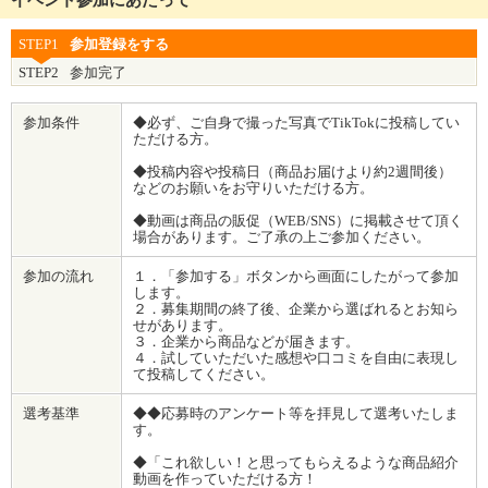
イベント参加にあたって
STEP1
参加登録をする
STEP2
参加完了
参加条件
◆必ず、ご自身で撮った写真でTikTokに投稿してい
ただける方。
◆投稿内容や投稿日（商品お届けより約2週間後）
などのお願いをお守りいただける方。
◆動画は商品の販促（WEB/SNS）に掲載させて頂く
場合があります。ご了承の上ご参加ください。
参加の流れ
１．「参加する」ボタンから画面にしたがって参加
します。
２．募集期間の終了後、企業から選ばれるとお知ら
せがあります。
３．企業から商品などが届きます。
４．試していただいた感想や口コミを自由に表現し
て投稿してください。
選考基準
◆◆応募時のアンケート等を拝見して選考いたしま
す。
◆「これ欲しい！と思ってもらえるような商品紹介
動画を作っていただける方！