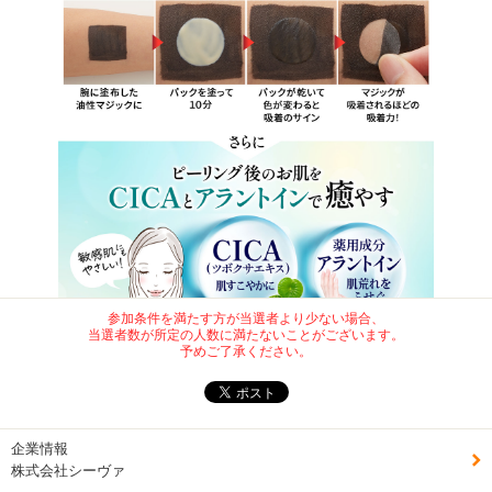
参加条件を満たす方が当選者より少ない場合、
当選者数が所定の人数に満たないことがございます。
---------------------------------------------------------------------------
予めご了承ください。
詳細は
商品詳細ページ
にてご確認ください。
*・。*・。*・。*・。*・。*・。*・。*・。*・。
みなさまの募集をお待ちしております！
どうぞよろしくお願いいたします！！
企業情報
株式会社シーヴァ