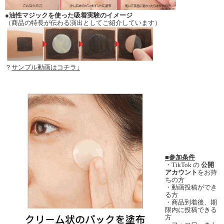
●
油性マジックを使った吸着実験のイメージ
（商品の特長が伝わる演出としてご紹介しています）
？
サンプル動画はコチラ↓
■参加条件
・TikTok の
公開
アカウント
をお持
ちの方
・動画投稿ができ
る方
・商品到着後、期
限内に投稿できる
方