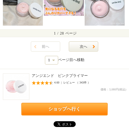
1
/
28
ページ
前へ
次へ
ページ目へ移動
アンジエンド ピンクプライマー
4.60 | レビュー （ 343件 ）
価格：3,080円(税込)
ショップへ行く