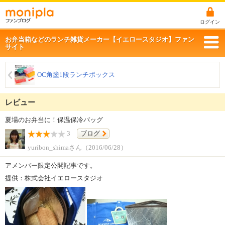
ログイン
お弁当箱などのランチ雑貨メーカー【イエロースタジオ】ファン
サイト
OC角塗1段ランチボックス
レビュー
夏場のお弁当に！保温保冷バッグ
3
ブログ
yuribon_shimaさん（2016/06/28）
アメンバー限定公開記事です。
提供：株式会社イエロースタジオ