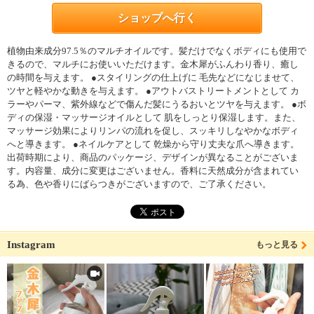
ショップへ行く
植物由来成分97.5％のマルチオイルです。髪だけでなくボディにも使用で
きるので、マルチにお使いいただけます。金木犀がふんわり香り、癒し
の時間を与えます。 ●スタイリングの仕上げに 毛先などになじませて、
ツヤと軽やかな動きを与えます。 ●アウトバストリートメントとして カ
ラーやパーマ、紫外線などで傷んだ髪にうるおいとツヤを与えます。 ●ボ
ディの保湿・マッサージオイルとして 肌をしっとり保湿します。また、
マッサージ効果によりリンパの流れを促し、スッキリしなやかなボディ
へと導きます。 ●ネイルケアとして 乾燥から守り丈夫な爪へ導きます。
出荷時期により、商品のパッケージ、デザインが異なることがございま
す。内容量、成分に変更はございません。香料に天然成分が含まれてい
る為、色や香りにばらつきがございますので、ご了承ください。
Instagram
もっと見る