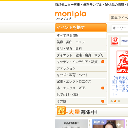
商品モニター募集・無料サンプル・試供品の情報・
募集中イベ
イベントを探す
すべて見る
(18)
美容・美白・コスメ
食品・試食・飲料
ダイエット・健康・痩身・サプリ
メント
キッチン・インテリア・雑貨
ファッション
キッズ・教育・ペット
【毎月大
家電・エレクトロ二クス
画】簡単
ートに答
本・エンタメ・WEB
ニター品
ト♪…
おでかけ・体験
その他