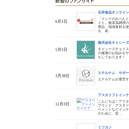
石井食品オンライン
「イシイのおべんと
6月1日
イト。無添加調理の
商品、地域食材を使
を、産…
株式会社キャシーズ
キャシーズチョイス
5月1日
の健康のお悩みをサ
ちしております！
エテルナム サポー
3月30日
エテルナムが運営す
アスタリフトインナ
こんにちは！アスタ
12月3日
ブランド「アスタリ
リメントなどインナ
のために、皆…
ミツカン