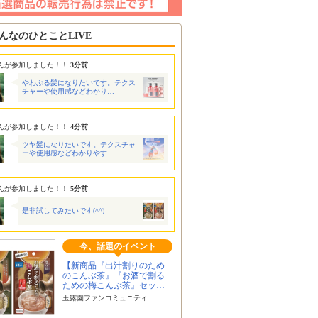
んなのひとことLIVE
んが参加しました！！
3分前
やわぷる髪になりたいです。テクス
チャーや使用感などわかり…
んが参加しました！！
4分前
ツヤ髪になりたいです。テクスチャ
ーや使用感などわかりやす…
んが参加しました！！
5分前
是非試してみたいです(^^)
今、話題のイベント
【新商品『出汁割りのため
のこんぶ茶』『お酒で割る
ための梅こんぶ茶』セッ…
玉露園ファンコミュニティ