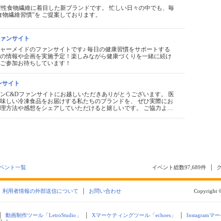
eeは発酵性食物繊維に着目した新ブランドです。 忙しい日々の中でも、毎
食物繊維習慣”を ご提案しております。
ァンサイト
ャーメイドのファンサイトです♪ 毎日の健康習慣をサポートする
の情報や企画を実施予定！楽しみながら健康づくりを一緒に続け
ご参加お待ちしています！
ンサイト
ンC&Dファンサイトにお越しいただきありがとうございます。 医
味しい冷凍食品をお届けする私たちのブランドを、 ぜひ実際にお
理方法や感想をシェアしていただけると嬉しいです。 ご協力よ…
ベント一覧
イベント総数
97,689
件
利用者情報の外部送信について
お問い合わせ
Copyright ©
動画制作ツール「LetroStudio」
Xマーケティングツール「echoes」
Instagramマ