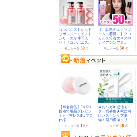
コンポニストからド
【 話題のエクソソ
リポロジーモイスト
ームに着目 】クコ
シリーズが仲間入
カルス培養エキスや
り！『コンポニス…
ナイアシンアミ…
30
50
モニター数
名
モニター数
名
【10名募集】TikTok
★おハガキ返信モニ
投稿で現品プレゼン
ター様募集★秋に向
ト✨毛穴レス肌♪プロ
けたスキンケア準
仕様…
備！薬用保湿クリ…
10
10
モニター数
名
モニター数
名