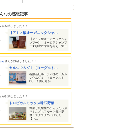
んなの感想記事
んが投稿しました！！
【アミノ酸オーガニックシャ…
【アミノ酸オーガニックシャ
ンプー】 オーロラシャンプ
ー★頭皮に栄養を与え、髪…
ゃん
さんが投稿しました！！
カルシウムグミ（ヨーグルト…
有限会社ルーティ様の「カル
シウムグミ」（ヨーグルト
味） 子供たちが…
んが投稿しました！！
トロピカルミックス味♡野菜…
野菜と乳酸菌のチカラたっぷ
り！こどもフルーツ青汁提
供：スクスクのっぽくん
【マ…