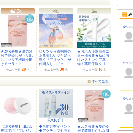
み
ゆり
さ
★20名募集★夏の冷
ヒリツから透明感の
★おハガキ返信モニ
房で乾燥しがちな肌
ある美しいツヤ髪へ
ター様募集★秋に向
に。バリア機能を助
導く『アサヤケ』が
けたスキンケア準
せっち
けるセラミド…
仲間入り！『ヒ…
備！薬用保湿クリ…
20
30
10
モニター数
名
モニター数
名
モニター数
名
すべて見る
ゆり
さ
【10名募集】TikTok
◆事前共有イベント
★20名募集★夏の冷
投稿で現品プレゼン
◆アクティブセラミ
房で乾燥しがちな肌