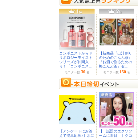
コンポニストからド
【新商品『出汁割り
リポロジーモイスト
のためのこんぶ茶』
シリーズが仲間入
『お酒で割るための
り！『コンポニス…
梅こんぶ茶』セ…
30
150
モニター数
名
モニター数
名
【アンケートにお答
【 話題のエクソソ
えで簡単応募♪】水に
ームに着目 】クコ