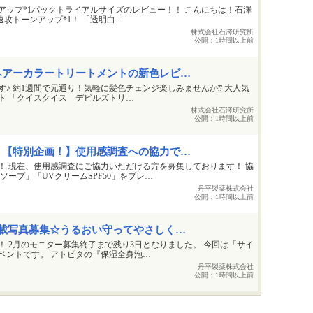
アップ*1パックトライアルサイズのレビュー！！ こんにちは！石澤
速攻トーンアップ*1！ 「透明白…
株式会社石澤研究所
公開：
1時間以上前
ヘアーカラートリートメントの新色レビ…
♪ 約1週間で元通り！気軽に髪色チェンジ楽しみませんか⁇ 大人気
ト 「クイスクイス デビルズトリ…
株式会社石澤研究所
公開：
1時間以上前
】【特別企画！】使用感調査への協力で…
！ 現在、使用感調査にご協力いただける方を募集しております！ 協
ソープ」「UVクリームSPF50」をプレ…
丹平製薬株式会社
公開：
1時間以上前
掲載写真募集☆うるおい守ってやさしく…
！ 2月のモニター募集終了まで残り3日となりました。 今回は「サイ
ベントです。 アトピタの『保湿全身泡…
丹平製薬株式会社
公開：
1時間以上前