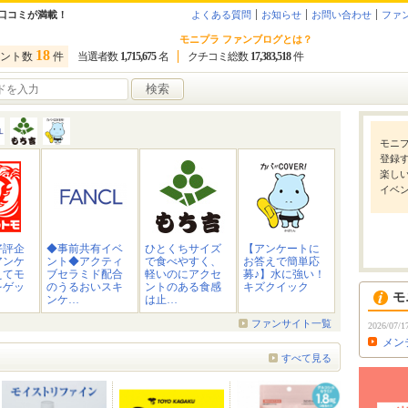
口コミが満載！
よくある質問
お知らせ
お問い合わせ
ファ
モニプラ ファンブログとは？
18
ント数
件
当選者数
1,715,675
名
クチコミ総数
17,383,518
件
検索
モニプ
登録
楽し
イベ
好評企
◆事前共有イベ
ひとくちサイズ
【アンケートに
アンケ
ント◆アクティ
で食べやすく、
お答えで簡単応
えてモ
ブセラミド配合
軽いのにアクセ
募♪】水に強い！
をゲッ
のうるおいスキ
ントのある食感
キズクイック
モ
ンケ…
は止…
ファンサイト一覧
2026/07/1
メン
すべて見る