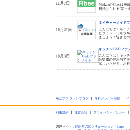
11月7日
MizkanのFib
日続けられる“新・
ネイチャーメイドフ
こんにちは！ネイチ
10月21日
ビタミン・ミネラル
ましょう！皆さまの
キッチンC&Dファ
こんにちは！キッチ
10月3日
師監修の健康的で美
試しいただき、お料
モニプラ ファンブログ
無料メンバー登録
イ
利用規約
運営会社
プライバシーポリシー
関連サイト：
運用型UGCソリューション「Letro」