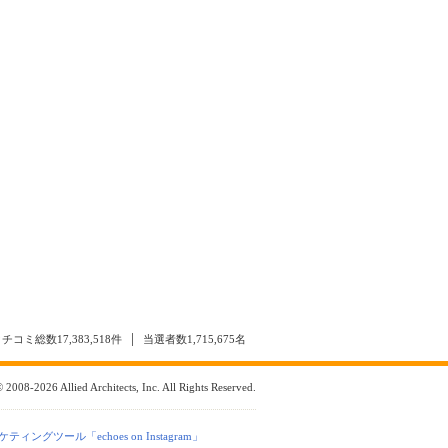
クチコミ総数
17,383,518
件
当選者数
1,715,675
名
 2008-2026 Allied Architects, Inc. All Rights Reserved.
ーケティングツール「echoes on Instagram」