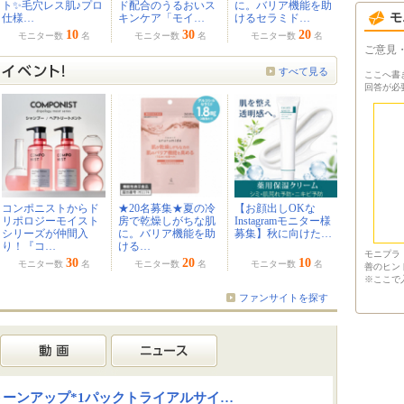
ト✨毛穴レス肌♪プロ
ド配合のうるおいス
に。バリア機能を助
モ
仕様…
キンケア「モイ…
けるセラミド…
10
30
20
モニター数
名
モニター数
名
モニター数
名
すべて見る
コンポニストからド
★20名募集★夏の冷
【お顔出しOKな
リポロジーモイスト
房で乾燥しがちな肌
Instagramモニター様
シリーズが仲間入
に。バリア機能を助
募集】秋に向けた…
り！『コ…
ける…
30
20
10
モニター数
名
モニター数
名
モニター数
名
ファンサイトを探す
ーンアップ*1パックトライアルサイ…