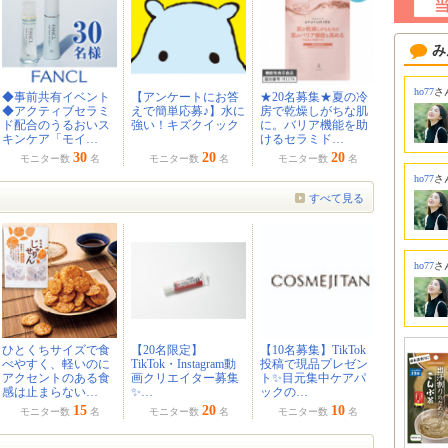
み
ho77
さ
◆事前共有イベント
【アンケートにお答
★20名募集★夏の冷
◆アクティブセラミ
えで簡単応募♪】水に
房で乾燥しがちな肌
ド配合のうるおいス
強い！キズクイック
に。バリア機能を助
キンケア「モイ…
けるセラミド…
30
20
20
モニター数
名
モニター数
名
モニター数
名
ho77
さ
すべて見る
ho77
さ
ひとくちサイズで食
【20名限定】
【10名募集】TikTok
べやすく、軽いのに
TikTok・Instagram動
投稿で現品プレゼン
アクセントのある食
画クリエイター募集
ト✨目元集中ケアパ
感は止まらない…
✨…
ックの…
15
20
10
モニター数
名
モニター数
名
モニター数
名