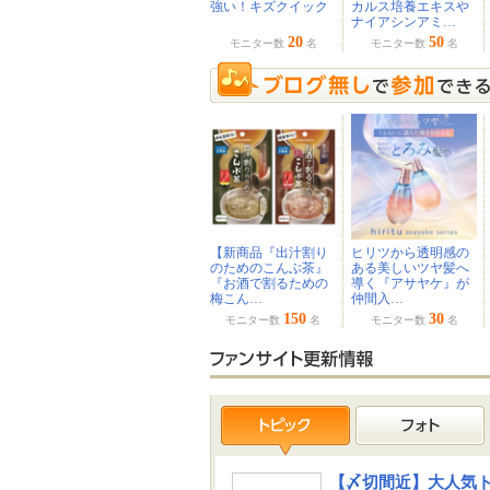
強い！キズクイック
カルス培養エキスや
ナイアシンアミ…
20
50
モニター数
名
モニター数
名
【新商品『出汁割り
ヒリツから透明感の
のためのこんぶ茶』
ある美しいツヤ髪へ
『お酒で割るための
導く『アサヤケ』が
梅こん…
仲間入…
150
30
モニター数
名
モニター数
名
【〆切間近】大人気ト