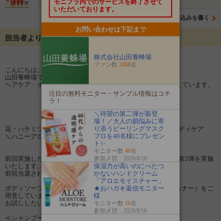
モニプラ内でのサービスを終了させて
いただいております。
意気込みを書く
お問い合わせは下記まで
担当者よりメッセージ
株式会社山田養蜂場
ファン数
2468
名
こんにちは。山田養蜂場の鈴木です。
山田養蜂場ではハチミツと天然精油を使用した、
ヘアケア・ボディケアのサンプルモニター200名様を大募集しています。
注目の無料モニター・サンプル情報はコチ
ラ！
＼待望の第二弾が新登
場！／大人の肌悩みに寄
り添うピーリングマスク
花・ハチミツ・天然精油を贅沢に使った癒しのヘアケア・ボディケア
プロを40名様にプレゼン
＼ハニーアロマ サンプルモニター 200名さま募集／
ト✨
モニター数
40
名
参加〆切：2026/8/16
前回実施した現品モニター募集で大反響をいただいたので、第2弾を実施
保湿力が高いのにべたつ
いたします。
かないハンドクリーム
前回当選されなかった方も是非ご参加ください。
「アロエモイスチャー」
★おハガキ返信モニター
ボディソープと、3種のヘアケア（シャンプー、コンディショナー）をご
様
用意しています。
お試ししたい商品を選んでご参加ください。
モニター数
10
名
参加〆切：2026/8/16
≪シャンプー・コンディショナー≫