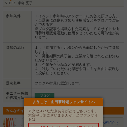
STEP2
参加完了
■オレンジ
頭皮をやわらかくし、ふんわりとした健やかな地肌へ促します。
健やかなふんわり髪へ
参加条件
・イベント参加時のアンケートにお答え頂ける方。
・当選後に画像も含めた使用感などをブログでご紹
≪ボディソープ≫
介できる方
■ローズ
※ブログ記事や掲載された写真を、ＥＣサイトや山
うるおいを与えながら余分な汚れを落とし、泡切れはすっきり。
田養蜂場販促活動に使用させていただく可能性があ
清潔なもっちり肌へ促します。
ります。
参加の流れ
１．「参加する」ボタンから画面にしたがって参加
します。
２．募集期間の終了後、企業から選ばれるとお知ら
せがあります。
３．企業から商品などが届きます。
４．試していただいた感想や口コミを自由に表現し
て投稿してください。
選考基準
ブログを拝見し選定します。
モニター感想
ブログ
の投稿方法
ようこそ！山田養蜂場ファンサイトへ
みんなのイベントの意気込み
アクセスいただきありがとうございます。
大変申し訳ございませんが、当ファンサイ
トは
なずすけ
顔出しＯＫです！ あたったら精一杯紹介さ
せていただきます。ぜひ試して…