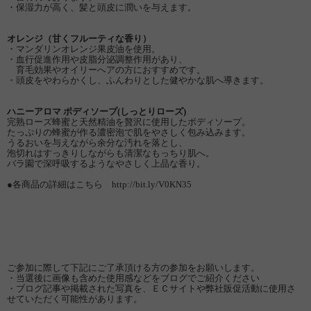
・保湿力が高く、髪と頭皮に潤いを与えます。
オレンジ（甘くフルーティな香り）
・マンダリンオレンジ果皮油を使用。
・血行促進作用や皮脂分泌調整作用があり、
育毛効果やオイリーへアの方におすすめです。
・頭皮をやわらかくし、ふんわりとした健やかな肌へ導きます。
ハニーアロマ ボディソープ(しっとりローズ)
完熟ローズ蜂蜜と天然精油を贅沢に使用したボディソープ。
たっぷりの蜂蜜が作る濃密泡で肌をやさしく包み込みます。
うるおいを与えながら余分な汚れを落とし、
泡切れはすっきりしながらも清潔なもっちり肌へ。
バラ園で深呼吸するようなやさしく上品な香り。
●各商品の詳細はこちら http://bit.ly/V0KN35
ご参加に際して下記にご了承頂ける方の参加をお願いします。
・当選後に画像も含めた使用感などをブログでご紹介ください
・ブログ記事や掲載された写真を、ＥＣサイトや弊社販促活動に使用さ
せていただく可能性があります。