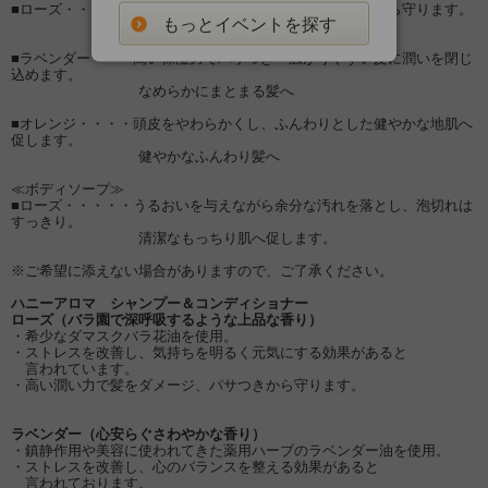
■ローズ・・・・・高い潤い力で髪をダメージ・パサつきから守ります。
もっとイベントを探す
潤いと艶のしっとり髪へ
■ラベンダー・・・高い保湿力でパサつき・広がりやすい髪に潤いを閉じ
込めます。
なめらかにまとまる髪へ
■オレンジ・・・・頭皮をやわらかくし、ふんわりとした健やかな地肌へ
促します。
健やかなふんわり髪へ
≪ボディソープ≫
■ローズ・・・・・うるおいを与えながら余分な汚れを落とし、泡切れは
すっきり。
清潔なもっちり肌へ促します。
※ご希望に添えない場合がありますので、ご了承ください。
ハニーアロマ シャンプー＆コンディショナー
ローズ（バラ園で深呼吸するような上品な香り）
・希少なダマスクバラ花油を使用。
・ストレスを改善し、気持ちを明るく元気にする効果があると
言われています。
・高い潤い力で髪をダメージ、パサつきから守ります。
ラベンダー（心安らぐさわやかな香り）
・鎮静作用や美容に使われてきた薬用ハーブのラベンダー油を使用。
・ストレスを改善し、心のバランスを整える効果があると
言われております。