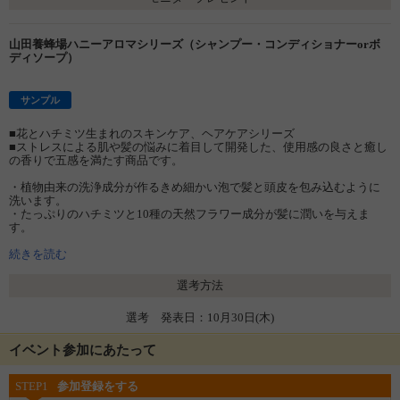
山田養蜂場ハニーアロマシリーズ（シャンプー・コンディショナーorボ
ディソープ）
サンプル
■花とハチミツ生まれのスキンケア、ヘアケアシリーズ
■ストレスによる肌や髪の悩みに着目して開発した、使用感の良さと癒し
の香りで五感を満たす商品です。
・植物由来の洗浄成分が作るきめ細かい泡で髪と頭皮を包み込むように
洗います。
・たっぷりのハチミツと10種の天然フラワー成分が髪に潤いを与えま
す。
※シャンプーとコンディショナーのセット、またはボディソープをお届
続きを読む
けします。お試ししたい商品を選んでご応募ください。
選考方法
≪シャンプー・コンディショナー≫
■ローズ
選考 発表日：10月30日(木)
高い潤い力で髪をダメージ・パサつきから守ります。
潤いと艶のしっとり髪へ
イベント参加にあたって
■ラベンダー
高い保湿力でパサつき・広がりやすい髪に潤いを閉じ込めます。
STEP1
参加登録をする
なめらかにまとまる髪へ