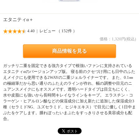
エタニティα＋
4.40
| レビュー （ 152件 ）
価格：
1,320
円(税込)
商品情報を見る
ガッチリ二重を固定できる強力タイプで根強いファンに支持されている
エタニティαのバージョンアップ版。 寝る前のクセづけ用にも日中のふた
えメイクにも使用できる2WAYの二重ジェルライナーです。 また、0.1㎜
の極細筆だから思い通りのふたえのラインが作れ、幅の調整や目元のニ
ュアンスメイクにもオススメです。透明ハードタイプは目立ちにくく、
水や皮脂にも強いから長時間キレイなラインをキープ。 エラスチン・コ
ラーゲン・ヒアルロン酸などの保湿成分に加え新たに追加した保湿成分3
種（セラミドNG、ユズセラミド、ヒジキエキス）で目元に優しく1日中ま
ぶたをケアします。腫れぼったいまぶたをすっきりさせる美容成分も配
合。