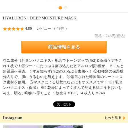
HYALURON+ DEEP MOISTURE MASK
4.80
| レビュー （ 48件 ）
価格：
748
円(税込)
商品情報を見る
ウユ成分（乳タンパクエキス）配合でトーンアップ(※2)＆保湿ケアをこ
れ１枚で！②シートにたっぷり染み込んだヒアルロン酸8種が、ぐ～んと
角質層へ浸透。くすみ知らず(※2)のぷるぷる素肌へ！ ③43種類の保湿成
分入りで、肌にうるおいを与えます。 ④厳選された韓国産のシートマス
ク素材を使用。 ⑤マスクによる肌荒れなどにもオススメです！ ※1 乳タ
ンパクエキス（保湿） ※2 乾燥によってくすんで見える肌にうるおいを
与え、明るい印象へ導くこと １枚売り￥198、４枚入り￥748
Instagram
もっと見る