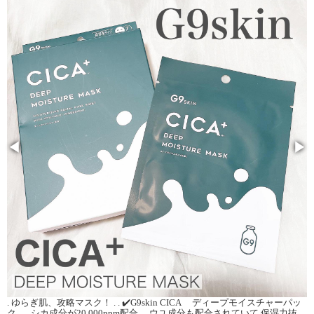
◀
▶
. ゆらぎ肌、攻略マスク！ . . ✔️G9skin CICA ディープモイスチャーパッ
ク . . . シカ成分が20,000ppm配合。 ウユ成分も配合されていて 保湿力抜