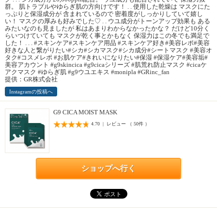
群。 肌トラブルやゆらぎ肌の方向けです！ . . 使用した乾燥は マスクにた
っぷりと保湿成分が 含まれているので 密着度がしっかりしていて嬉し
い！ マスクの厚みも好みでした♡ . . ウユ成分がトーンアップ効果も ある
みたいなのも見ましたが 私はあまりわからなかったかな？ だけど10分く
らいつけていても マスクが乾く事とかもなく 保湿力はこの冬でも満足で
した！ . . . #スキンケア#スキンケア用品 #スキンケア好き#美容レポ#美容
好きな人と繋がりたい#シカ#シカマスク#シカ成分#シートマスク #美容オ
タク#コスメレポ #お肌ケア#きれいになりたい#保湿 #保湿ケア#美容垢#
美容アカウント #g9skincica #g9cicaシリーズ #肌荒れ防止マスク #cicaケ
アクマスク #ゆらぎ肌 #g9ウユエキス #monipla #GRinc_fan
提供：GR株式会社
Instagramの投稿へ
G9 CICA MOIST MASK
4.70 | レビュー （ 50件 ）
ショップへ行く