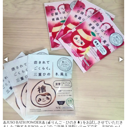
◀
▶
♨JUSO BATH POWDER♨ (🍎りんご・ひのき🌲) をお試しさせていただき
ました “旅するJUSOちゃん“の ご当地入浴剤シリーズです。 JUSOちゃん