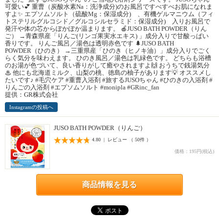
可愛い💕 重曹（炭酸水素Na：洗浄成分)のお風呂ですべすべお肌になれま
すよ✨ エプソムソルト（硫酸Mg：保湿成分) 、有機ゲルマニウム（フィ
トステリルグルコシド／グルコシルセラミド：保湿成分) 入りお風呂で
発汗や体の芯からぽかぽか温まります。 🍎JUSO BATH POWDER（りん
ご） →青森県産「りんご(リンゴ果実水エキス) 」成分入りで甘酸っぱい
香りです。 りんご風呂／湯色は透明赤色です 🌲JUSO BATH
POWDER（ひのき） →三重県産「ひのき（ヒノキ油）」成分入りでごく
らく気分を味わえます。 ひのき風呂／湯色は乳緑色です。 どちらも浴槽
のお湯が色づいて、良い香りがして癒やされますよ🙌 おうちで銭湯気分
♨ 他にも北海道ミルク、山梨の桃、徳島の柚子があります💡 オススメし
たいです♪ #毛穴ケア #重曹入浴剤 #旅するJUSOちゃん #ひのきの入浴剤 #
りんごの入浴剤 #エプソムソルト #monipla #GRinc_fan
提供：GR株式会社
Instagramの投稿へ
JUSO BATH POWDER（りんご）
4.80 | レビュー （ 50件 ）
価格：195円(税込)
商品情報を見る