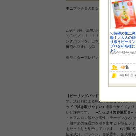
モニプラ会員のみなさま、こんにちは！「ウツ
2020年8月、炭酸パック プルリのウツ
＼待望の第二弾
＼(^o^)／！！！！！ 今回も、どーー
場！／大人の肌
ングパッドを、日本国内生産で実現◎ 簡
り添うピーリン
プロを40名様
粧崩れ防止にも◎ そして！ピーリング
ト✨
株式会社明色化粧
※モニタープレゼントは１袋15枚入り（2
40
名
8月16日(日
【ピーリングパッド ポアノのこだわり】
す。洗顔料による乾燥が気になる人にも
ッドで拭き取りやすい●
通常のサイズより
いと評判です。
●たっぷり美容液配合●
・ヒアルロン酸や水溶性コラーゲンなどの
・肌本来の保湿力を引き出すヒト型セラミ
をたっぷりと配合しています。
●お肌に
指定成分、パラベン、合成香料、合成着