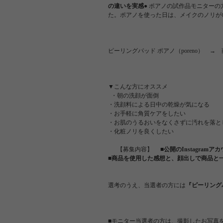
の違いを実感●
ポアノの試作品モニターの
た。ポアノを使った日は、メイクのノリが
ピーリングパッド ポアノ（poreno） →
▼こんな方にオススメ
・朝の洗顔が面倒
・洗顔料による日中の乾燥が気になる
・お手軽に角質ケアをしたい
・お肌のうるおいをなくさずに汚れを落と
・化粧ノリを良くしたい
【募集内容】
■公開のInstagram
■商品を使用した
感想と、顔出しで商品と一
選考のうえ、当選者の方には
『
ピーリングパ
■モニター当選者の方は、撮影したお写真