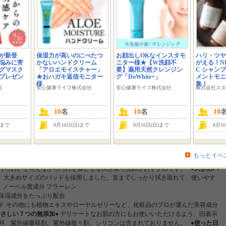
クシア（utuKcia）」ファンサイトです。
クシアから発売の『ピーリングパッド ポアノ』 モニターキャンペーンを実施します
が新登
保湿力が高いのにべたつ
お顔出しOKなインスタモ
ハリ・ツヤ
ーんと！！！30名様募集です＾＾ 韓国コスメでも大人気、韓国製が主流のピーリ
悩みに寄
かないハンドクリーム
ニター様★【W洗顔不
がえる！NIJ
単部分パックにも使えて、忙しい朝の拭き取り洗顔習慣で日中の乾燥防止とお化
グマスク
「アロエモイスチャー」
要】薬用天然クレンジン
C シャン
にプレゼン
★おハガキ返信モニター
グ「DoWhite+」
メントモニ
も同時にできちゃう♪ どこよりも早く、商品をお試しできるチャンスです！！
様
集！
品
安心健康ライフ株式会社
安心健康ライフ株式会社
株式会社スタ
週間分）になります。
10
名
10
名
10
)まで
8月16日(日)まで
8月16日(日)まで
8月1
もっとイベ
●拭くだけ簡単ケア●
朝の洗顔がわりに拭くだけ簡単♪使用後の洗い流しも不要で
、うろおいを与えながら汚れを落とせる拭き取り洗顔がおすすめです。
●大きめパ
、大きめサイズのパッドを採用しました。首までしっかり拭き取れて、使いやす
・ノーベル賞成分 フラーレン
保湿成分をたっぷり配合
ド その他にも植物エキスやローヤルゼリーなど、化粧品のプロが選んだ美容成分
やさしい７つの無添加●
デリケートなお肌の方にもお使いいただけるよう、旧表示
色料、紫外線吸収剤、紫外線散々剤、シリコンは含まれておりません。
●使った日