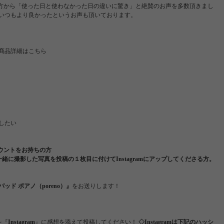
方から「使った日と使わなかった日の違いに驚き」と絶賛のお声を多数頂きまし
いつもより良かったというお声も頂いております。
 商品詳細はこちら
したい
アカウントをお持ちの方
緒に撮影した写真を投稿の１枚目に付けてInstagramにアップしてくださる方。
ッド ポアノ（poreno）』
をお送りします！
を『
Instagram
』に感想を添えて投稿してください！
◇Instagramは下記のハッシ