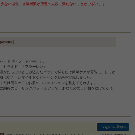
少ない場合、当選者数が所定の人数に満たないことがございます。
reno）
ッド ポアノ（poreno）』。
「セラミド」「フラーレン」
液がたっぷりとしみ込んだパッドで拭くだけ簡単ケアが可能に。しっか
肌にやさしいマイルドなピーリング効果を実現しました。
くだけ簡単ケアでお肌のコンディションを整えてくれます。
に納得のピーリングパッド ポアノで、あなたの忙しい朝を助けてくれ
Instagramの投稿へ