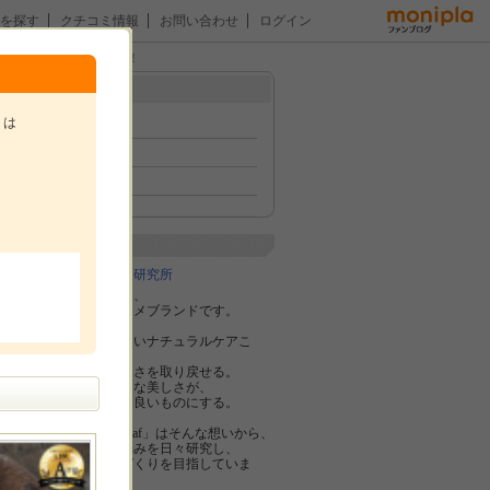
を探す
クチコミ情報
お問い合わせ
ログイン
ンスタ投稿モニター募集！
メニュー
トは
トップ
イベント
ファン紹介
。
企業紹介
株式会社医療情報研究所
ハーバルリーフは、
オーガニックコスメブランドです。
すべての人に優しいナチュラルケアこ
そ、
あなた本来の美しさを取り戻せる。
内側から輝くような美しさが、
日々の生活をより良いものにする。
私たち「Herbal Leaf」はそんな想いから、
お客様が抱える悩みを日々研究し、
解決できる商品づくりを目指していま
す。