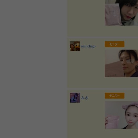
oni.ichigo
みき