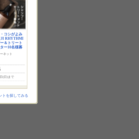
・コシがよみ
I RHYTHMI
プー＆トリート
ター10名様募
ーネット
名
6日(日)まで
ントを探してみる