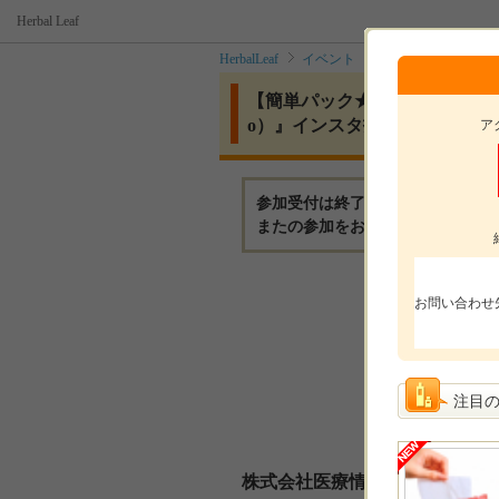
Herbal Leaf
HerbalLeaf
イベント
【簡単パック★30
【簡単パック★30名募集！】忙
o）』インスタ投稿モニター募
ア
参加受付は終了いたしました。
またの参加をお待ちしております
モニ
お問い合わせ
モニ
参加
注目
選考
株式会社医療情報研究所からの