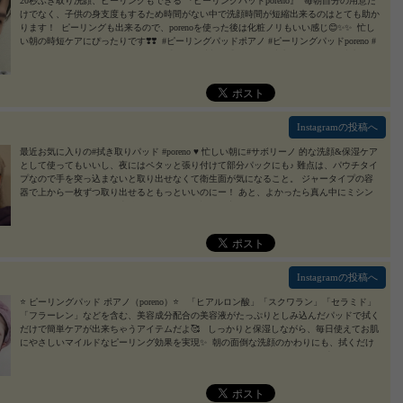
20秒ふき取り洗顔、ピーリングもできる 『ピーリングパッドporeno』 ⁡ 毎朝自分の用意だ
けでなく、子供の身支度もするため時間がない中で洗顔時間が短縮出来るのはとても助か
ります！ ⁡ ピーリングも出来るので、porenoを使った後は化粧ノリもいい感じ😊✨✨ ⁡ 忙し
い朝の時短ケアにぴったりです❣️❣️ ⁡ #ピーリングパッドポアノ #ピーリングパッドporeno #
ポアノ #poreno #ピーリングパッド #拭き取り洗顔 #拭き取り化粧水 #ふき取り化粧水 #ふ
きとり化粧水 #保湿 #角質ケア #朝洗顔 #部分パック #utukcia #ウツクシア #monipla #utukci
a_fan
2021/12/23
Instagramの投稿へ
最近お気に入りの#拭き取りパッド #poreno ♥️ 忙しい朝に#サボリーノ 的な洗顔&保湿ケア
として使ってもいいし、夜にはペタッと張り付けて部分パックにも♪ 難点は、パウチタイ
プなので手を突っ込まないと取り出せなくて衛生面が気になること。 ジャータイプの容
器で上から一枚ずつ取り出せるともっといいのにー！ あと、よかったら真ん中にミシン
目をいれてもらえると、半分にして目元や口許の集中ケアにも使えるのになー、なんて。
メーカーさん、ぜひご検討ください！ #ピーリングパッドポアノ #ピーリングパッドporen
o #ポアノ #poreno #ピーリングパッド #拭き取り洗顔 #拭き取り化粧水 #ふき取り化粧水 #
ふきとり化粧水 #保湿 #角質ケア #朝洗顔 #部分パック #utukcia #ウツクシア #monipla #utu
kcia_fan
2021/04/23
Instagramの投稿へ
⭐️ ピーリングパッド ポアノ（poreno）⭐️ 「ヒアルロン酸」「スクワラン」「セラミド」
「フラーレン」などを含む、美容成分配合の美容液がたっぷりとしみ込んだパッドで拭く
だけで簡単ケアが出来ちゃうアイテムだよ🥰 しっかりと保湿しながら、毎日使えてお肌
にやさしいマイルドなピーリング効果を実現✨ 朝の面倒な洗顔のかわりにも、拭くだけ
簡単ケアでお肌のコンディションを整えてくれます❤️ つるんとモチ肌に仕上がるから、
使った時と使わなかった時の違いに納得🌸 忙しい朝を助けてくれるので、おすすめのア
イテムです💕 #ピーリングパッドポアノ #ピーリングパッドporeno #ポアノ #poreno #
ピーリングパッド #拭き取り洗顔 #拭き取り化粧水 #ふき取り化粧水 #ふきとり化粧水 #保