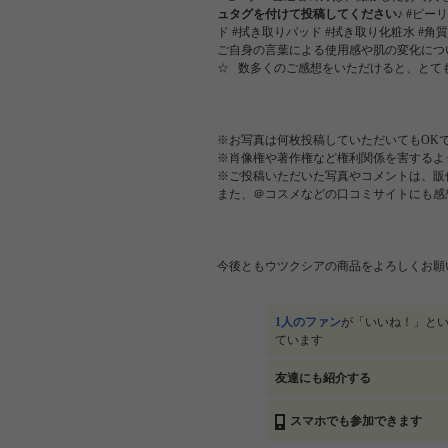
ュタグを付けて投稿してください♪
#ピーリ
ド #拭き取りパッド #拭き取り化粧水 #
ご自身の言葉による使用感や肌の変化につ
☆ 数多くのご感想をいただけると、とて
※お写真は何枚投稿していただいてもOK
※肖像権や著作権など権利関係を害するよ
※ご投稿いただいた写真やコメントは、販
また、＠コスメなどの口コミサイトにも感
今後ともウツクシアの商品をよろしくお願
1人のファン
が「いいね！」と
ています
友達にも紹介する
スマホでも参加できます