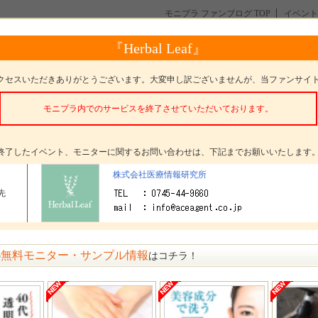
モニプラ ファンブログ TOP
イベント
名募集！】忙しい朝の新しい習慣にも…『ピーリングパッド ポアノ（poreno）』イ
『Herbal Leaf』
しい朝の新しい習慣にも…『ピーリングパッド ポアノ（poren
集！
クセスいただきありがとうございます。大変申し訳ございませんが、当ファンサイ
モニプラ内でのサービスを終了させていただいております。
。
終了したイベント、モニターに関するお問い合わせは、下記までお願いいたします
株式会社医療情報研究所
タープレゼント
ピーリングパッド ポアノ（poreno）
先
ター数
30名
〆切
参加受付は終了いたしました
無料モニター・サンプル情報
の
はコチラ！
方法
選考 発表日： 3月16日(火)
メッセージ