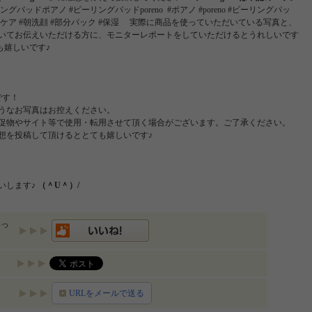
ングパッドポアノ #ピーリングパッドporeno #ポアノ #poreno #ピーリングパッ
角質ケア #朝洗顔 #部分パック #保湿 実際に商品を使っていただいている写真と、
いてお伝えいただける方に、モニターレポートをしていただけるとうれしいです
も嬉しいです♪
です！
うなお写真はお控えください。
促物やサイト等で使用・転用させて頂く場合がございます。ご了承ください。
想を投稿して頂けるととても嬉しいです♪
いします♪
（＾U＾）/
いっ
URLをメールで送る