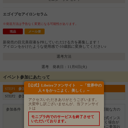
エゴイプセアイロンセラム
※発送方法は予告なく変更になる可能性があります。
現品
メール便
新発売の目元美容液をPRしていただける方を募集します！
アイロンをかけたような使用感で-10歳肌に変身してください♪
選考方法
選考 発表日：11月6日(火)
イベント参加にあたって
【公式】Libeiroファンサイト ～「世界中の
STEP1
参加登録をする
⼈々をかっこよく、美しく」～
STEP2
参加完了
アクセスいただきありがとうございます。
大変申し訳ございませんが、当ファンサイ
トは
参加条件
※顔写真を含めてインスタグラム投稿が可能な方の
みご協力お願いします。
モニプラ内でのサービスを終了させて
※当選した方のご感想や写真投稿は弊社公式インス
いただいております。
タグラムやwebサイトに使用させていただく場合が
ございますので事前にご了承頂ける方のみご参加お