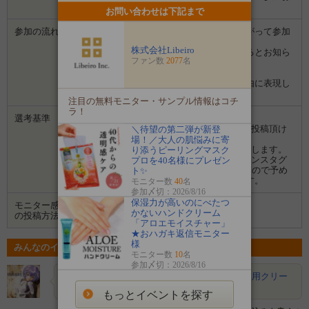
願いします。
お問い合わせは下記まで
参加の流れ
１．「参加する」ボタンから画面にしたがって参加
します。
株式会社Libeiro
２．募集期間の終了後、企業から選ばれるとお知ら
ファン数
2077
名
せがあります。
３．企業から商品などが届きます。
４．試していただいた感想や口コミを自由に表現し
て投稿してください。
注目の無料モニター・サンプル情報はコチ
ラ！
選考基準
※本人の写真(画像)を頂ける方
※期限内にインスタグラムに写真(画像)を投稿頂け
＼待望の第二弾が新登
る方。
場！／大人の肌悩みに寄
※写真(画像)は本人が分かるものをお願いします。
り添うピーリングマスク
※投稿いただいた写真(画像)は弊社公式インスタグ
プロを40名様にプレゼン
ラムやwebサイトにて使用させて頂きますので予め
ト✨
ご理解ご了承のほど宜しくお願い致します。
モニター数
40
名
参加〆切：2026/8/16
保湿力が高いのにべたつ
モニター感想
Instagram
かないハンドクリーム
の投稿方法
「アロエモイスチャー」
★おハガキ返信モニター
様
みんなのイベントの意気込み
モニター数
10
名
参加〆切：2026/8/16
なおっち
目元に悩みがある方に！新発売の目元用クリー
ム「アイロンセラム」私も、年齢肌…
もっとイベントを探す