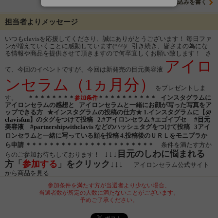
意気込みを書く
担当者よりメッセージ
いつもclavisを応援してくださり、誠にありがとうございます！ 毎日ファ
ンが増えていくことに感動しています(*^^)/ 引き続き、皆さまの為にな
る情報や商品を提供させて頂きますので何卒宜しくお願い致します！ さ
アイロ
て、今回のイベントですが、今回は新発売の目元美容液
ンセラム
（1ヵ月分）
をプレゼントしま
す。
インスタグラムに
＊＊＊＊＊＊＊＊
参加条件
＊＊＊＊＊＊＊＊＊＊
アイロンセラムの感想と
アイロンセラム
と一緒にお顔が写った写真をア
ップできる方
★インスタグラムの投稿の仕方★
1.インスタグラムに【
@
clavisfun
】のタグをつけて投稿
2.#
アイロンセラム
#エゴイプセ
#
目元
美容液　
#partnershipwithclavis
などのハッシュタグをつけて投稿
3
アイ
ロンセラム
と一緒に写っている顔を投稿
4.投稿後のＵＲＬをモニプラか
ら申請
条件を満たす方か
＊＊＊＊＊＊＊＊＊＊＊＊＊＊＊＊＊＊＊＊＊＊
↓↓↓目元のしわに悩まれる
らのご参加お待ちしております！
方「
参加する
」をクリック↓↓↓
アイロンセラム公式サイト
から商品を見る
参加条件を満たす方が当選者より少ない場合、
当選者数が所定の人数に満たないことがございます。
予めご了承ください。