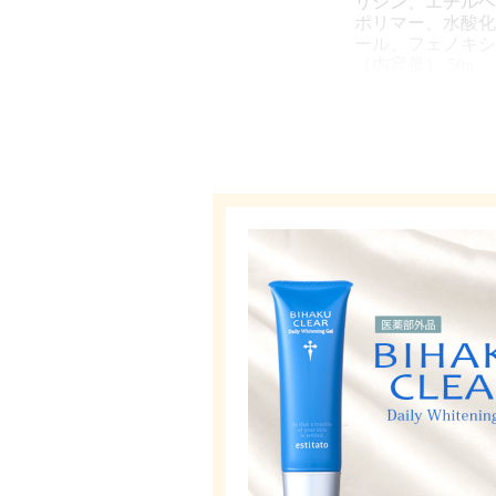
リシン、エチルヘ
ポリマー、水酸化
ール、フェノキシ
［内容量］ 50g