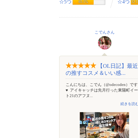
☆5つ
☆4つ
65.1%
32.
こでんさん
【OL日記】最近
の推すコスメ＆いい感...
こんにちは、こでん（@odecoden）です
♥ アイキャッチは先月行った東陽町イ
ト21のアフヌ...
続きを読む