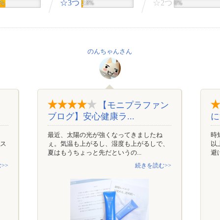
☆3つ
☆2つ
1%
2.8%
0%
のんちゃんさん
【モニプラファン
ブログ】安心健康ラ...
に
最近、太陽の光が強くなってきましたね
時
ース
ぇ。気温も上がるし、湿度も上がるしで、
以
夏はもうちょっと先だというの...
避
>>
続きを読む>>