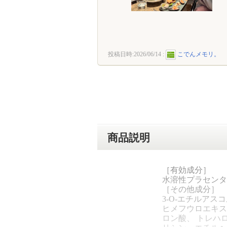
投稿日時:
2026/06/14
:
こでんメモリ。
商品説明
［有効成分］
水溶性プラセンタ
［その他成分］
3-O-エチルア
ヒメフウロエキス
ロン酸、 トレハ