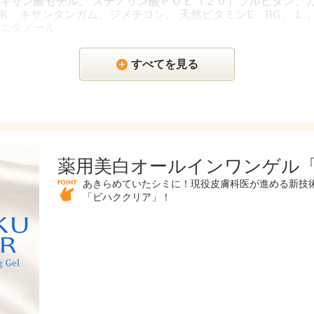
キサン酸セチル、 ステアリン酸ＰＯＥ（２０）ソルビタン、
K、キサンタンガム、ジメチコン、 天然ビタミンE、BG、１
エタノール
すべてを見る
薬用美白オールインワンゲル
あきらめていたシミに！現役皮膚科医が進める新技術
「ビハククリア」！