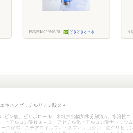
投稿日時:
2026/05/28
:
どきどきとっき...
投
エキス／グリチルリチン酸２Ｋ
スコルビン酸、ビサボロール、米糠抽出物加水分解液A、水溶性コ
、ヒアルロン酸Ｎａ－２、アセチル化ヒアルロン酸ナトリウム
ロース保湿、ステアロイルフィトスフィンゴシン、濃グリセリ