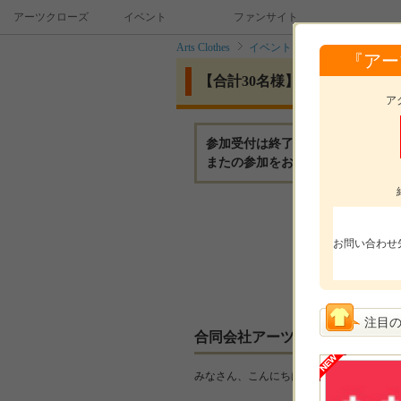
アーツクローズ イベント ファンサイト
Arts Clothes
イベント
【合計30名様】フィ
『ア
【合計30名様】フィルター入り洗え
ア
参加受付は終了いたしました。
またの参加をお待ちしております
モニ
お問い合わせ
参加
選考
注目
合同会社アーツクローズからの
みなさん、こんにちは！