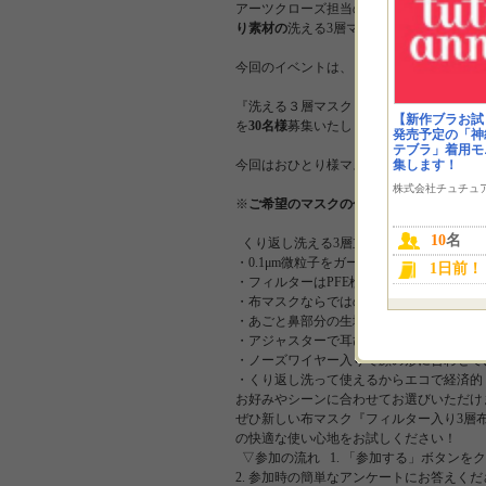
アーツクローズ担当の大矢です★ いつも
り素材の
洗える3層マスク Instagramモニ
今回のイベントは、
『洗える３層マスク Instagramモニター♪』
【新作ブラお試
を
30名様
募集いたします！！！ 皆様ぜひ
発売予定の「神
テブラ」着用モ
集します！
今回はおひとり様マスク1点を抽選でプレ
株式会社チュチュ
※
ご希望のマスクの色（白か黒）をアンケ
10
名
くり返し洗える3層立体マスク 『フィル
・0.1μm微粒子をガードするフィルター入
1日前！
・フィルターはPFE検査合格
・布マスクならではの優しい肌ざわり
・あごと鼻部分の生地を切り替えた立体縫
・アジャスターで耳ひもの長さを調節でき
・ノーズワイヤー入りで顔の形に合わせて
・くり返し洗って使えるからエコで経済的
お好みやシーンに合わせてお選びいただけ
ぜひ新しい布マスク『フィルター入り3層
の快適な使い心地をお試しください！
▽参加の流れ 1. 「参加する」ボタンを
2. 参加時の簡単なアンケートにお答えく