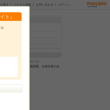
を探す
クチコミ情報
お問い合わせ
ログイン
イト』
メニュー
トは
トップ
イベント
ファン紹介
。
企業紹介
合同会社アーツクローズ
アパレル商品の企画提案、企画生産の会
社です。