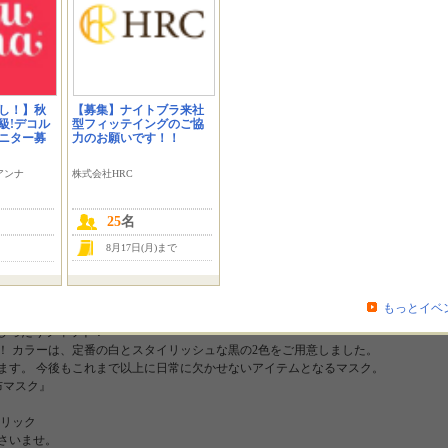
モニプラファンブログのご参加ありがとうございます！ わたくしたちは、
しっか
ターイベント
を開催いたします。(*''▽'')
どうぞよろしくお願いいたします！！
し！】秋
【募集】ナイトブラ来社
ご応募ください！
級!デコル
型フィッテイングのご協
ニター募
力のお願いです！！
ゼントしちゃいます！
アンナ
株式会社HRC
ート時に教えてください！
25
名
ター入り3層布マスク』の特徴
りで安心
8月17日(月)まで
製で、苦しくない快適な着け心地
もっとイベ
、長時間つけても耳が痛くなりにくい！
ぴったりフィット！
！ カラーは、定番の白とスタイリッシュな黒の2色をご用意しました。
ます。 今後もこれまで以上に日常に欠かせないアイテムとなるマスク。
布マスク』
クリック
ださいませ。