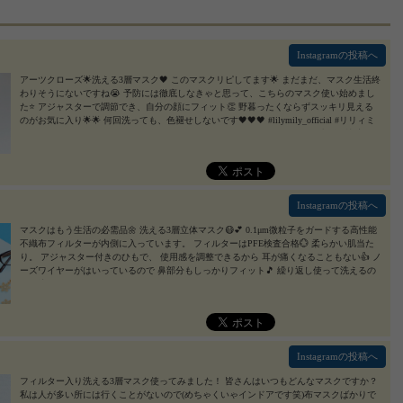
Instagramの投稿へ
アーツクローズ🌟洗える3層マスク🖤 このマスクリピしてます🌟 まだまだ、マスク生活終
わりそうにないですね😭 予防には徹底しなきゃと思って、こちらのマスク使い始めまし
た⭐ アジャスターで調節でき、自分の顔にフィット👏 野暮ったくならずスッキリ見える
のがお気に入り🌟🌟 何回洗っても、色褪せしないです🖤🖤🖤 #lilymily_official #リリィミ
リィ #artsclothes #アーツクローズ #monipla #artsclothes_fan #コロナ #マスク生活を快適に #
マスク女子 #オシャレマスク #小顔マスク #follow_me
2021/06/01
Instagramの投稿へ
マスクはもう生活の必需品🌼 洗える3層立体マスク😷💕 0.1μm微粒子をガードする高性能
不織布フィルターが内側に入っています。 フィルターはPFE検査合格💮 柔らかい肌当た
り。 アジャスター付きのひもで、 使用感を調整できるから 耳が痛くなることもない👍 ノ
ーズワイヤーがはいっているので 鼻部分もしっかりフィット🎵 繰り返し使って洗えるの
で環境にも優しいマスク🌍💕 #lilymily_official #リリィミリィ #artsclothes #アーツクローズ
#monipla #artsclothes_fan #女子力向上委員会#女子力#女子力アップ#大人女子#美活#美肌#
スキンケア#保湿#美容好きな人と繋がりたい#コスメ好きさんと繋がりたい#コスメ好き#
プチプラ#f4f#フォロー返し#いいね返し#フォロバ
2021/03/15
Instagramの投稿へ
フィルター入り洗える3層マスク使ってみました！ 皆さんはいつもどんなマスクですか？
私は人が多い所には行くことがないので(めちゃくいゃインドアです笑)布マスクばかりで