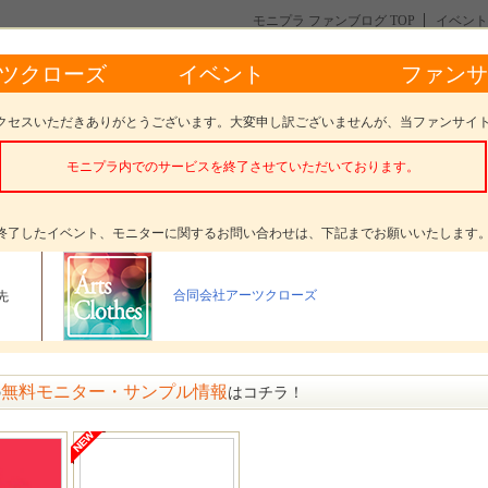
モニプラ ファンブログ TOP
イベント
ルター入り洗える3層マスク Instagramモニター♪
ーツクローズ イベント ファンサ
る3層マスク Instagramモニター♪
クセスいただきありがとうございます。大変申し訳ございませんが、当ファンサイ
モニプラ内でのサービスを終了させていただいております。
。
終了したイベント、モニターに関するお問い合わせは、下記までお願いいたします
ター数
34名
合同会社アーツクローズ
先
〆切
参加受付は終了いたしました
方法
選考 発表日： 2月12日(金)
無料モニター・サンプル情報
の
はコチラ！
メッセージ