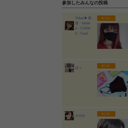
参加したみんなの投稿
Yukari❥ 美
容・fashio
n・COSM
E・Food
ほっ
さやか