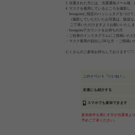
3. 当選された方には、当選通知メール後
4. マスクを着用しているところを撮影し、
Instagramに指定のハッシュタグをつけ
（撮影していただいたお写真は、販促な
ご了承いただけますようお願いいたしま
・Instagramアカウントをお持ちの方
・ご自身のインスタグラムにご投稿いただ
・マスク着用の顔出しOKな方 ・ご投稿
たくさんのご参加お待ちしております♡♡
このイベント「いいね！」
友達にも紹介する
スマホでも参加できます
参加条件を満たす方が当選者より
予めご了承ください。