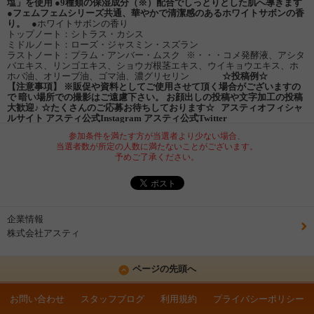
塩」を使用
●9種類の保湿成分（※）配合でしっとりとした肌へ導きます
●フェムフェムシリーズ共通、華やかで清潔感のあるホワイトサボンの香
り。
●ホワイトサボンの香り
トップノート：シトラス・カシス
ミドルノート：ローズ・ジャスミン・スズラン
ラストノート：プラム・アンバー・ムスク ※・・・コメ発酵液、アシタ
バエキス、リンゴエキス、ショウガ根茎エキス、ウイキョウエキス、ホ
ホバ油、オリーブ油、ゴマ油、濃グリセリン
☆投稿例☆
【注意事項】
※販促や資料としてご使用させて頂く場合がございますの
で
暗い場所での撮影はご遠慮下さい。
お顔出しの投稿や文字加工の投稿
大歓迎♪
☆たくさんのご応募お待ちしております☆
アスティオフィシャ
ルサイト
アスティ公式Instagram
アスティ公式Twitter
参加条件を満たす方が当選者より少ない場合、
当選者数が所定の人数に満たないことがございます。
予めご了承ください。
企業情報
株式会社アスティ
ページの先頭へ
お問い合わせ
スタッフブログ
利用規約
プライバシーポリシー