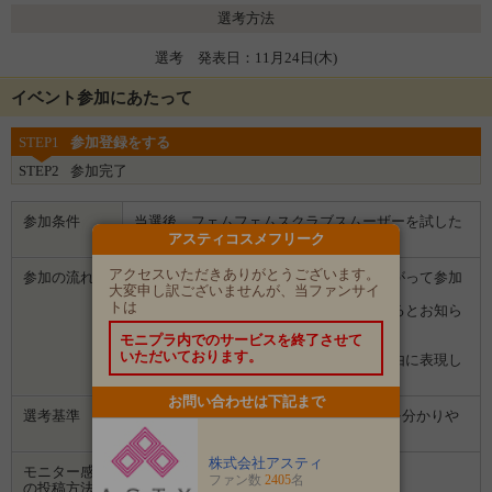
選考方法
選考 発表日：11月24日(木)
イベント参加にあたって
STEP1
参加登録をする
STEP2
参加完了
参加条件
当選後、フェムフェムスクラブスムーザーを試した
感想を写真込みで提出頂ける方。
アスティコスメフリーク
アクセスいただきありがとうございます。
参加の流れ
１．「参加する」ボタンから画面にしたがって参加
大変申し訳ございませんが、当ファンサイ
します。
トは
２．募集期間の終了後、企業から選ばれるとお知ら
せがあります。
モニプラ内でのサービスを終了させて
３．企業から商品などが届きます。
いただいております。
４．試していただいた感想や口コミを自由に表現し
て投稿してください。
お問い合わせは下記まで
選考基準
SNSで使用感や商品のテクスチャーなどを分かりや
すく投稿されている方を優先致します。
株式会社アスティ
モニター感想
ファン数
2405
名
Instagram
の投稿方法