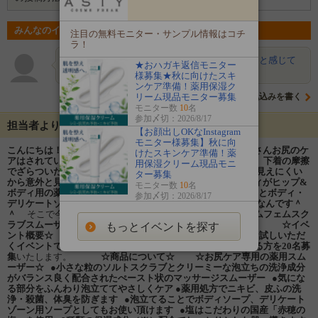
みんなのイベントの意気込み
注目の無料モニター・サンプル情報はコチ
ラ！
きいろいとり
デリケートゾーンのケア大事だなと感じて
★おハガキ返信モニター
います！ InstagramやTw…
様募集★秋に向けたスキ
ンケア準備！薬用保湿ク
リーム現品モニター募集
意気込みを書く
モニター数
10
名
参加〆切：2026/8/17
担当者よりメッセージ
【お顔出しOKなInstagram
モニター様募集】秋に向
こんにちは！！株式会社アスティです☆
いきなりですが皆さんお尻のケ
けたスキンケア準備！薬
アはされていますか(*'ω'*)？
お尻って長時間座っていたり、下着の摩擦
用保湿クリーム現品モニ
でざらついたり乾燥しやすかったり、、、ケアが必要なのに見えにくい
ター募集
から意外と見逃しがちじゃありませんか？？
なのでアスティがヒップ&
モニター数
10
名
ボディ用の薬用スムーザーをつくりました☆
さらに
泡立てるとボディ・
参加〆切：2026/8/17
デリケートゾーン用ソープとしても使える多機能スムーザー
なんです＾
＾
そこで今回は
11月1日（火）に発売した新商品！「フェムフェムスク
ラブスムーザー」
をお試し頂ける方を
20
名様募集致します♪
☆イベ
もっとイベントを探す
ント概要☆
フェムフェムスクラブスムーザーを20名にお試しいただ
くイベントです！
ご自身のInstagramに感想を書いてくださる方を20名募
集
いたします。
☆商品について☆
☆お尻ケア専用の薬用スム
ーザー☆
●小さな粒のソルトスクラブとクリーミーな泡立ちの洗浄成分
がバランス良く配合されたぺースト状のマッサージスムーザー
●気にな
る部分をふんわり泡立ててやさしくケア
●薬用処方でニキビ、皮ふの洗
浄・殺菌、体臭を防ぎます
●泡立てることでボディソープ、デリケート
ゾーン用ソープとしてもお使い頂けます
●塩はこだわりの国産「赤穂の