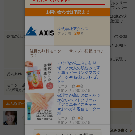
当選されたら、『レイヴィーハンド＆ネイルクリー
ム』を使用した感想を画像も含めてブログでレポー
お問い合わせは下記まで
トしてください。
商品デザイン、香り、使用感や、使用後のお肌の状
態や経過を具体的に発信してくださる方大歓迎で
す！
株式会社アクシス
ファン数
4299
名
参加の流れ
１．「参加する」ボタンから画面にしたがって参加
します。
２．募集期間の終了後、企業から選ばれるとお知ら
せがあります。
注目の無料モニター・サンプル情報はコチ
３．企業から商品などが届きます。
ラ！
４．試していただいた感想や口コミを自由に表現し
＼待望の第二弾が新登
て投稿してください。
場！／大人の肌悩みに寄
り添うピーリングマスク
選考基準
ブログを拝見し選考させていただきます。
プロを40名様にプレゼン
ト✨
モニター感想
モニター数
40
名
ブログ
の投稿方法
参加〆切：2026/8/16
保湿力が高いのにべたつ
かないハンドクリーム
みんなのイベントの意気込み
「アロエモイスチャー」
★おハガキ返信モニター
様
17F
めっちゃﾟ.+:｡(*≧∇≦*)ﾟ.+:｡気になる～!!!!!
モニター数
10
名
参加〆切：2026/8/16
意気込みを書く