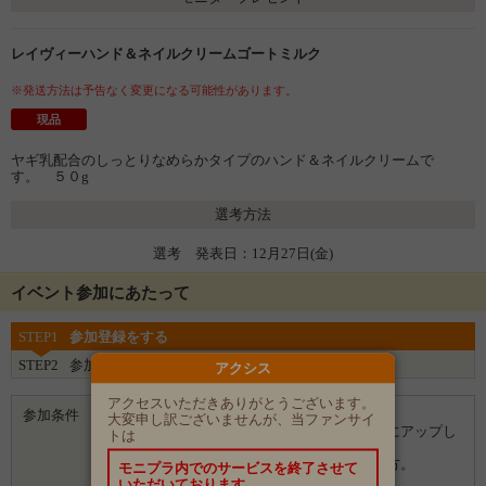
レイヴィーハンド＆ネイルクリームゴートミルク
※発送方法は予告なく変更になる可能性があります。
現品
ヤギ乳配合のしっとりなめらかタイプのハンド＆ネイルクリームで
す。 ５０g
選考方法
選考 発表日：12月27日(金)
イベント参加にあたって
STEP1
参加登録をする
STEP2
参加完了
アクシス
アクセスいただきありがとうございます。
参加条件
・ブログをお持ちの方。
大変申し訳ございませんが、当ファンサイ
・商品を使った感想を写真入りでブログにアップし
トは
ていただける方。
・当選後アンケートにお答えいただける方。
モニプラ内でのサービスを終了させて
いただいております。