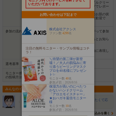
モニプラ内でのサービスを終了させて
当選されたら、『レイヴィーハンド＆ネイルクリー
いただいております。
ム』を使用した感想を画像も含めてブログでレポー
トしてください。
商品デザイン、香り、使用感や、使用後のお肌の状
お問い合わせは下記まで
態や経過を具体的に発信してくださる方大歓迎で
す！
株式会社アクシス
参加の流れ
１．「参加する」ボタンから画面にしたがって参加
ファン数
4299
名
します。
２．募集期間の終了後、企業から選ばれるとお知ら
せがあります。
３．企業から商品などが届きます。
注目の無料モニター・サンプル情報はコチ
４．試していただいた感想や口コミを自由に表現し
ラ！
て投稿してください。
＼待望の第二弾が新登
場！／大人の肌悩みに寄
選考基準
ブログを拝見し選考させていただきます。
り添うピーリングマスク
プロを40名様にプレゼン
モニター感想
ト✨
ブログ
の投稿方法
モニター数
40
名
参加〆切：2026/8/16
保湿力が高いのにべたつ
みんなのイベントの意気込み
かないハンドクリーム
「アロエモイスチャー」
★おハガキ返信モニター
ぽんこ
ここの商品は保湿力がよくてリピートしたくて応
様
募しました。どうかよろしくお願…
モニター数
10
名
参加〆切：2026/8/16
意気込みを書く