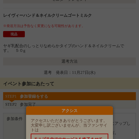
レイヴィーハンド＆ネイルクリームゴートミルク
※発送方法は予告なく変更になる可能性があります。
現品
ヤギ乳配合のしっとりなめらかタイプのハンド＆ネイルクリームで
す。 ５０g
選考方法
選考 発表日：11月27日(水)
イベント参加にあたって
STEP1
参加登録をする
STEP2
参加完了
アクシス
参加条件
・ブログをお持ちの方。
アクセスいただきありがとうございます。
・商品を使った感想を写真入りでブログにアップし
大変申し訳ございませんが、当ファンサイ
ていただける方。
トは
・当選後アンケートにお答えいただける方。