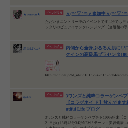
ｖ(*^▽^*)ｖ参加中ｖ(*^▽^*
★vonvon★
ただいまエントリー中のイベントです 1秒でも
ッタリのピュアイオンクレンジング 【当選後の
内側から全身ぷるるん肌に♡
黒白ぱんだ
クインの高級馬プラセンタ10
http//moniplajp/bl_rd/iid181579476152dcb4eabd9
3ワンズと純粋コラーゲンペプ
ayano
【コラゲネイ ド】飲んでます続
utiful Life ブログ
3ワンズと純粋コラーゲンペプチド100%粉末【コラ
21日(火) 13時43分34秒NEW ! テーマ：美