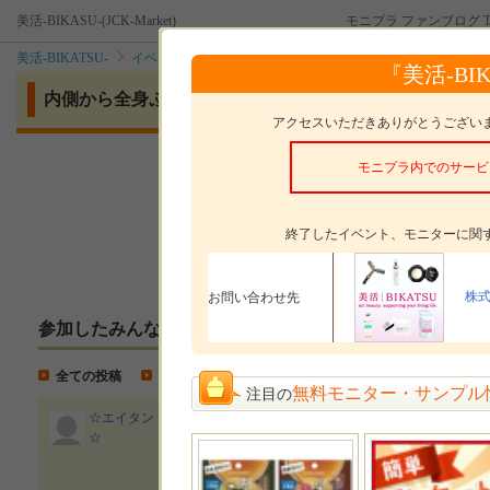
美活-BIKASU-(JCK-Market)
モニプラ ファンブログ T
美活-BIKATSU-
イベント
内側から全身ぷるるん肌に♡口コミサイトランク
『美活-BIKA
内側から全身ぷるるん肌に♡口コミサイトランクインの高
アクセスいただきありがとうござい
モニプラ内でのサービ
モニタープレゼント
馬プラセンタ
モニターした感想の
投稿方法
終了したイベント、モニターに関
株式
お問い合わせ先
参加したみんなの投稿
全ての投稿
モニター投稿
イベント紹介
無料モニター・サンプル
注目の
☆エイタン
内側から全身ぷるるん肌に♡
☆
クインの高級馬プラセンタ10