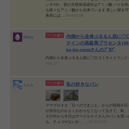
ンタ100」 肌の天然保湿成分はアミノ酸 ハリ
も様々なアミノ酸から出来ています 美しい髪を
美容には…
2014/02/09
内側から全身ぷるるん肌に♡
Mickey
クインの高級馬プラセンタ100
ko-tea-roomさんのﾌﾞﾛｸﾞ
内側から全身ぷるるん肌に♡口コミサイトランク
4/01/27
私の好きなパン
ららら
ママブロネタ「日々のできごと」からの投稿今日
が何日なのかよくわからなくなってるさて、私、
その中から今日はサークルケイさんのパンを買った
も、チョコやないか 」…
2014/01/26