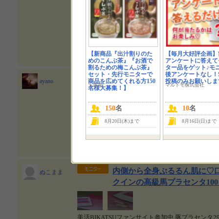
おはようございます只今、長野からのラブコール
の悩み中ｗｗっとは言え、この週末に買い物に行
ど、昨日スーパーとかコンビニにパンを買いに行
もない！！！TVで陳列棚にない！！って光景が
【新商品『出汁割りのた
【毎月大好評企画】
めのこんぶ茶』『お酒で
アンケートに答えて
割るための梅こんぶ茶』
ター品をゲット♪モ
セット・先行モニターで
後アンケートなし！S
★美活の高級馬プラセンタ10
商品を広めてくれる方150
投稿のみお願いしま
ayano
玉露園
マルトモ株式会社
名様大募集！】
から全身ぷるるん肌｜彩乃のBea
るライフ
150
名
10
名
身ぷるるん肌 2014年02月10日(月) 11時00分4
8月20日(木)まで
8月16日(日)まで
リ◎高品質馬プラセンタ100％サプリ♪ 内側から
ンの高級馬プラセンタ100％サプリ ★美活の高級
内側から全身ぷるるん肌に♡
ぬこまま
クインの高級馬プラセンタ10
美活BIKATSUファンサイト参加中 豚プラセンタ