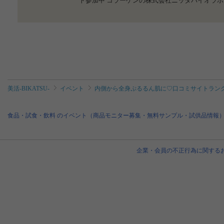
ト参加中 コラーゲンの株式会社ニッタバイオラボ
美活-BIKATSU-
イベント
内側から全身ぷるるん肌に♡口コミサイトランク
食品・試食・飲料 のイベント（商品モニター募集・無料サンプル・試供品情報
企業・会員の不正行為に関する