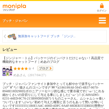
ログイン
ブッチ・ジャパン
無添加キャットフード ブッチ 「ジンジ...
レビュー
【ジンジャー・トム】パッケージのインパクトだけじゃない！高品質で
機能的なキャットフード｜めあのブログ
4
ブログ
めあさん（2017/04/27）
ブッチ・ジャパンファンサイト参加中とっても鮮やかで派手なパッケー
ジ(*ﾟ∀ﾟ︎*)！猫さんのゴハンです(*´艸`*){186199A8-5945-4B37-9070-
8948E18D298D}ボロニアソーセージ的な感じで要冷蔵です(`･ω･´)これを
細かくさいの目切りにして与える事にしました(`･ω･´)！{CA09AD95-
0231-44ED-9C76-215B99D0DAB7}うちのニャーさん、ムシャムシャ食い
ついています＼(^o^)／初めて与えた種類と言うのもあって勢いが怖いく
らいですʬʬʬʬʬʬʬ{1B0E1A4C-408D-4DFC-9A4F-88DEB355DBE8}態勢が