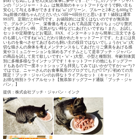
斜めでも気にしません(笑)お食事に夢中です…(*´°`*)このブッチ・ジャパ
ンの『ジンジャー・トム』は無添加のキャットフードなそうで飼い主も
安心して与える事ができますね( ˘ω˘ )グリーン、ブルーと2本とも600gで
3kg前後の猫ちゃんだとだいたい5回〜6回分だと思います！値段は通常
993円、定期だと894円です。お値段的には安くはないのですが無添加
で、グルテンフリー、栄養価も考えられて高品質でありちょっぴり贅沢
させてあげたい時、元気がない時などにあげたいですね！また、お試し
セットや定期便などお電話、FAX、インターネットから簡単に注文できる
のも嬉しいですね( 'ω')こだわり抜かれたキャットフードです。たまには良
いものを食べさせてあげるのも飼い主の役目ではないでしょうか( ˘ω˘ )大
切な猫さんの身体を考えメンテナンスをしてあげたりご褒美をあげる感
覚やコミュニケーションを深めるアイテムとして是非ブッチ・ジャパン
の商品を試して見て欲しいです(﹡ˆoˆ﹡)大型、小型と種類別、年齢別体質
別に多種多様なラインナップです！キャットフードの他にもドッグフー
ドもあるので一度ネットショップも拝見してみてはいかがですか|･ω･*)？
ではでは、ニャーさんのお食事風景のブログでした(*ฅ́˘ฅ̀*)♡︎初めての方
限定！ブッチ・ジャパンのお得なトライアルセット（キャットフード）
お得な特別トライアルセット【無添加ドッグフード通販「ブッチ・ジャ
パン」】
提供：株式会社ブッチ・ジャパン・インク