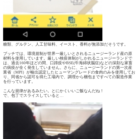
糖類、グルテン、人工甘味料、イースト、香料が無添加だそうです。
ブッチでは、環境規制が世界一厳しいとされるニュージーランド産の原
材料を使用しています。厳しい検疫体制がしかれるニュージーランドで
は、過去160年ほどの間、口蹄疫やBSE(牛海綿状脳症)などの深刻な家畜
の病疫が全く発生していません。さらに、ニュージーランドの第一次産
業省（MPI）が輸出認定したヒューマングレードの食肉のみを使用してお
り、同省から認可を得た工場内で、調理から梱包まですべての製造作業
を行っています。
こんな規律があるみたい。とにかくいいご飯なんだね！
で、包丁でスライスしていると…