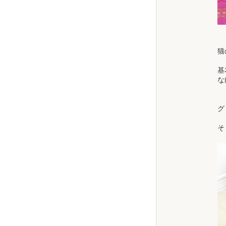
猫
基
な
グ
そ