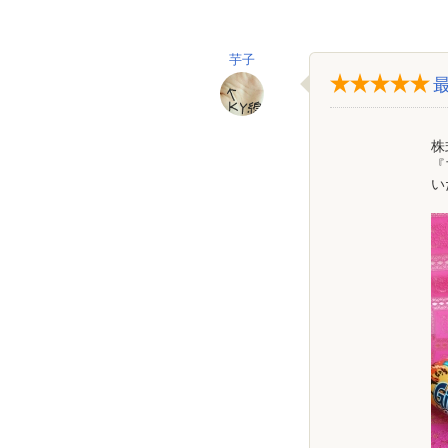
芋子
株
『
い