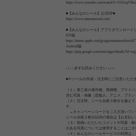
https://www.youtube.com/watch?v=GIAzqVBn
■【みんなのシール】公式HP■
https://www.minnanoseal.com/
■【みんなのシール】アプリダウンロード
iOS版
https://itunes.apple.com/jp/app/minnanoshiru/i
Android版
https://play.google.com/store/apps/details?id=o
↓↓↓↓ 必ずお読みください ↓↓↓↓
■※シールの作成・注文時にご注意いただ
（１）第三者の著作権、商標権、プライバ
含む写真・画像（芸能人、アニメ、ブラン
（２）注文時、シール台紙３枚分を越えて
す。
→キャンペーンコードをご入力頂いてい
シール台紙３枚分以内の場合は【お支払い
（３）投稿いただいたコメントや写真・動
がある写真については使用することはござ
（４）みんなのシールサービスの利用は、