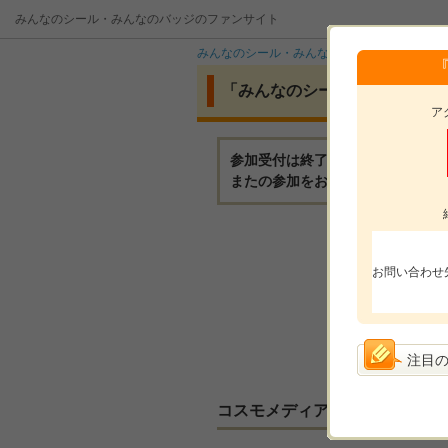
みんなのシール・みんなのバッジのファンサイト
みんなのシール・みんなのバッジ
イベント
「みんなのシール」モニター２
ア
参加受付は終了いたしました。
またの参加をお待ちしております
モニ
お問い合わせ
モニ
参加
選考
注目
コスモメディアサービスからの