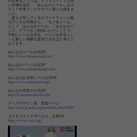
が出来るアプリは、アプリストアでも高
い評価を頂き、「みんなのシール」は２
０１７年度グッドデザイン賞にも輝きま
した。
誰もが持っているスマートフォンに眠
るデジタル写真から、「モノ化ツール」
として「みんなのシール」「みんなのバ
ッジ」アプリをご利用いただくことで、
手軽にシールを作る、バッジを作るとい
った新しい体験を提供できればと考えて
おります。
みんなのシール公式HP
https://www.minnanoseal.com/
みんなのバッジ公式HP
https://www.minnanobadge.com/
みんなのお名前シール公式HP
https://www.onamaeseal.app/
みんなの名刺２公式HP
https://2.minnanomeishi.com/
グッドデザイン賞 受賞ページ
http://www.g-mark.org/award/describe/45907
コスモメディアサービス 企業HP
https://www.i-cms.org/