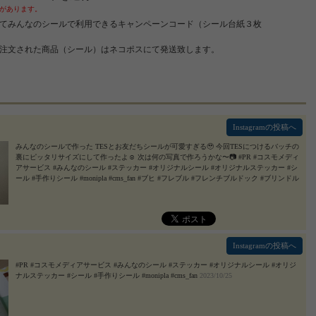
があります。
てみんなのシールで利用できるキャンペーンコード（シール台紙３枚
注文された商品（シール）はネコポスにて発送致します。
Instagramの投稿へ
みんなのシールで作った TESとお友だちシールが可愛すぎる🥹 今回TESにつけるバッチの
裏にピッタリサイズにして作ったよ☺️ 次は何の写真で作ろうかな〜📷 #PR #コスモメディ
アサービス #みんなのシール #ステッカー #オリジナルシール #オリジナルステッカー #シ
ール #手作りシール #monipla #cms_fan #ブヒ #フレブル #フレンチブルドック #ブリンドル
#frenchbulldog #frenchielove #frenchiethebulldogg #thefrenchiepost #frenchies1 #frenchiepetsupply
#frenchbulldogfeature #frenchiebulldoglife #frenchieworld #teamfrenchbulldog #loveabully #buhi #
法斗 #法国斗牛犬 #프렌치불독
2023/10/31
Instagramの投稿へ
#PR #コスモメディアサービス #みんなのシール #ステッカー #オリジナルシール #オリジ
ナルステッカー #シール #手作りシール #monipla #cms_fan
2023/10/25