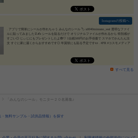
Instagramの投稿へ
. アプリで簡単にシールが作れちゃう みんなのシール 🏷 u0040minnano_seal 透明なファイ
ルに貼ってみました☡✍ シールを貼るだけで オリジナルファイルが作れるから 特別感が
すごい◎ じぃじにもプレゼントしたよ🙈🤍 1台紙500円のお手頃価で スマホでかんたん注
文 すぐに家に届くからおすすめです◎ 年賀状にも貼る予定です📜 . #PR #コスモメディア
サービス #みんなのシール #ステッカー #オリジナルシール #オリジナルステッカー #シー
ル #手作りシール #monipla #cms_fan
2023/10/21
すべて見る
「みんなのシール」モニター２０名募集♪
集・無料サンプル・試供品情報）を探す
企業・会員の不正行為に関するお問い合わせ
|
利用者情報の外部送信について