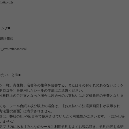
2tk&t=32s
リンク■
d719374889
rg.i_cms.minnanoseal
きたいこと※■
シー権、肖像権、名誉等の権利を侵害する、またはそのおそれのあるないようを
ドロゴ等）を使用したシールの作成はご遠慮ください。
４枚以上のご注文となった場合は超過分のお支払いはお客様負担の実費となりま
ても、シール台紙４枚分以上の場合は、【お支払い方法選択画面】が表示され、
方法選択画面】は表示されません。
画は、弊社のHPや広告等で使用させていただく可能性がございます。（ぼかし等
いません）
アプリ内にある【みんなのシール】利用規約をよくお読み頂き、規約内容を承諾