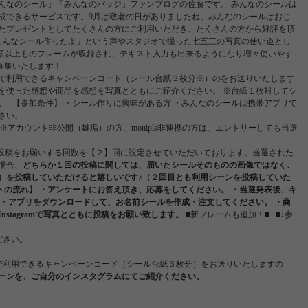
なのシール」「みんなのバッジ」ファンブログの佐藤です。 みんなのシールは
成できるサービスです。9月は敬老の日がありましたね。みんなのシールはおじ
たプレゼントとしてたくさんの方にご利用いただき、たくさんの方から好評を頂
こんなシール作ったよ」という声やスタジオで撮った七五三の写真の使い道とし
種類以上ものフレームが収録され、テキスト入力も出来るようになり増々使いやす
ん募集いたします！
で利用できるキャンペーンコード（シール台紙３枚分※）のをお送りいたします
を使った感想や商品を感想を写真とともにご紹介ください。 ※台紙１枚対してシ
。 【参加条件】 ・シール作りに興味がある方 ・みんなのシールは携帯アプリで
さい。
い方 ※アカウント非公開（鍵垢）の方、monipla非連携の方は、エントリーしても当選
投稿をお願いする回数を【２】回に設定させていただいております。当選された
場合、
どちらか１回の投稿に関しては、届いたシールそのものの画像ではなく、
）を投稿していただけると嬉しいです♪（２回目とも利用シーンを投稿していた
トの流れ】
・アンケートにお答え頂き、応募をしてください。
・当選発表後、キ
・アプリをダウンロードして、お名前シールを作成・注文してください。
・商
stagramで写真とともに投稿をお願い致します。
■新フレームも追加！■ ■↓参
ださい。
で利用できるキャンペーンコード（シール台紙３枚分）をお送りいたしますの
ーンを、ご自分のインスタグラムにてご紹介ください。