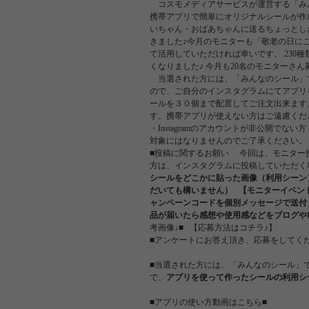
コスモメディアサービスが運営する「みん
携帯アプリで簡単にオリジナルシールが作
いちゃん・おばあちゃんに送るちょっとし
きました♪今月のモニターも「敬老の日に
て活用していただければ幸いです。 230
くなりました♪ 今月も20名のモニターさ
当選された方には、「みんなのシール」
ので、ご自分のインスタグラムにてアプリ
ールを３０個まで配置してご注文出来ます
す。携帯アプリが使えない方はご遠慮くだ
・Instagramのアカウントが非公開でな
対象にはなりませんのでご了承ください。
■投稿に関するお願い 今回は、モニター
方は、インスタグラムに投稿していただく
シールをどこかに貼った画像（利用シーン
だいても構いません）
【モニターイベン
ャンペーンコードを個別メッセージで送付
品が届いたら感想や使用感などをブログやIn
考画像↓■ 【応募方法はコチラ♪】
■アンケートにお答え頂き、応募をしてく
■当選された方には、「みんなのシール」
で、
アプリを使って作ったシールの利用シ
■アプリの使い方動画はこちら■