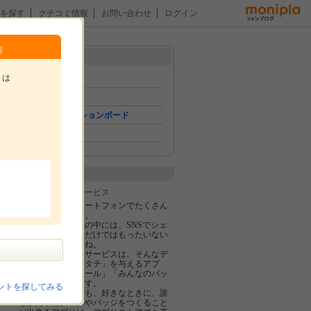
を探す
クチコミ情報
お問い合わせ
ログイン
』
メニュー
トは
トップ
イベント
コミュニケーションボード
ファン紹介
。
企業紹介
コスモメディアサービス
私達は毎日スマートフォンでたくさん
の写真を撮ります。
お気に入りの写真の中には、SNSでシェ
アして終わらせるだけではもったいない
ものもありますよね。
コスモメディアサービスは、そんなデ
ジタル写真に「カタチ」を与えるアプ
リ、「みんなのシール」「みんなのバッ
ジ」を提案致します。
ントを探してみる
いつでもどこでも、好きなときに、誰
もが簡単にシールやバッジをつくること