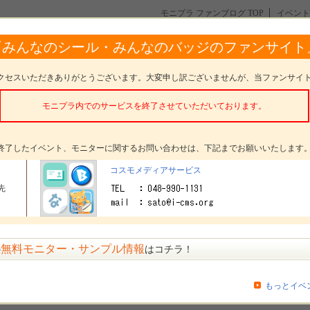
モニプラ ファンブログ TOP
イベント
「みんなのシール」モニター２０名募集♪
『みんなのシール・みんなのバッジのファンサイト
０名募集♪
クセスいただきありがとうございます。大変申し訳ございませんが、当ファンサイ
モニプラ内でのサービスを終了させていただいております。
。
終了したイベント、モニターに関するお問い合わせは、下記までお願いいたします
タープレゼント
みんなのシール
コスモメディアサービス
先
ター数
20名
〆切
参加受付は終了いたしました
方法
選考 発表日： 9月22日(金)
無料モニター・サンプル情報
の
はコチラ！
メッセージ
もっとイベ