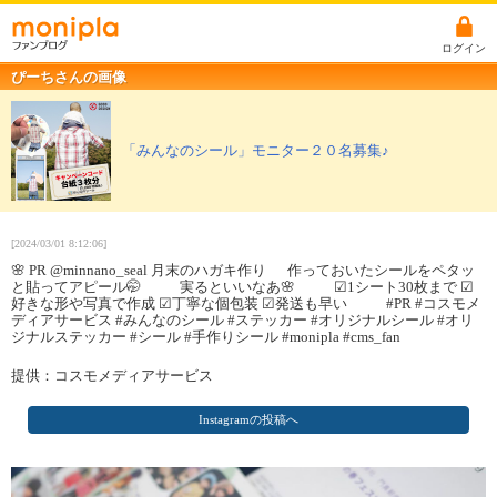
ログイン
ぴーちさんの画像
「みんなのシール」モニター２０名募集♪
[2024/03/01 8:12:06]
🌸 PR @minnano_seal 月末のハガキ作り 作っておいたシールをペタッ
と貼ってアピール🤭 実るといいなあ🌸 ☑︎1シート30枚まで ☑︎
好きな形や写真で作成 ☑︎丁寧な個包装 ☑︎発送も早い #PR #コスモメ
ディアサービス #みんなのシール #ステッカー #オリジナルシール #オリ
ジナルステッカー #シール #手作りシール #monipla #cms_fan
提供：コスモメディアサービス
Instagramの投稿へ