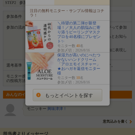
STEP2
参加完了
注目の無料モニター・サンプル情報はコチ
ラ！
参加条件
ブログをお持ちの方
＼待望の第二弾が新登
参加の流れ
１．「参加する」ボタンから画面にしたがって参加
場！／大人の肌悩みに寄
します。
り添うピーリングマスク
２．募集期間の終了後、企業から選ばれるとお知ら
プロを40名様にプレゼン
せがあります。
ト✨
３．企業から商品などが届きます。
モニター数
40
名
４．試していただいた感想や口コミを自由に表現し
参加〆切：2026/8/16
て投稿してください。
保湿力が高いのにべたつ
かないハンドクリーム
「アロエモイスチャー」
選考基準
お持ちのブログを拝見させていただきます。
★おハガキ返信モニター
様
モニター感想
モニター数
10
名
ブログ
の投稿方法
参加〆切：2026/8/16
みんなのイベントの意気込み
もっとイベントを探す
モ二ッキー
興味津津！
意気込みを書く
担当者よりメッセージ