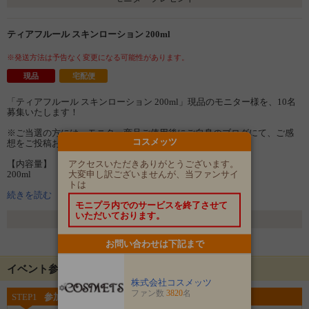
ティアフルール スキンローション 200ml
※発送方法は予告なく変更になる可能性があります。
現品
宅配便
「ティアフルール スキンローション 200ml」現品のモニター様を、10名
募集いたします！
※ご当選の方には、モニター商品ご使用後にご自身のブログにて、ご感
コスメッツ
想をご投稿お願い致します。
アクセスいただきありがとうございます。
【内容量】
大変申し訳ございませんが、当ファンサイ
200ml
トは
【商品説明】
お肌にやさしくなじみ、みずみずしくなめらかな素肌に整えます。
続きを読む
モニプラ内でのサービスを終了させて
お肌をおだやかにひきしめ、きめの整ったお肌に導きます。
いただいております。
※お肌に合わない場合はご使用おやめ下さい。
選考方法
お問い合わせは下記まで
選考 発表日：3月7日(月)
イベント参加にあたって
株式会社コスメッツ
ファン数
3820
名
STEP1
参加登録をする