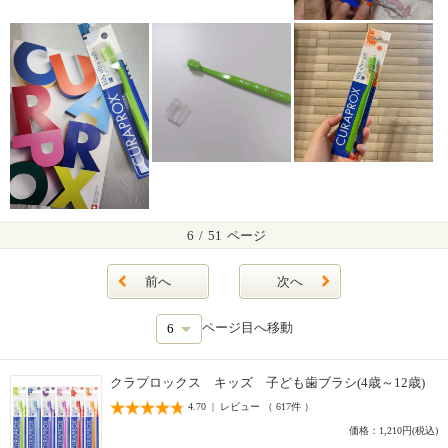
6
/
51
ページ
前へ
次へ
ページ目へ移動
クラプロックス キッズ 子ども歯ブラシ(4歳～12歳)
4.70 | レビュー （ 617件 ）
価格：1,210円(税込)