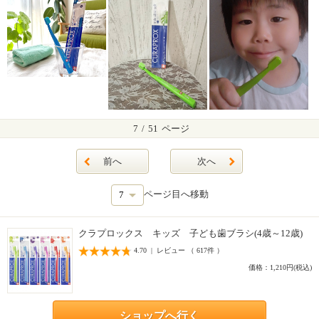
7
/
51
ページ
前へ
次へ
ページ目へ移動
クラプロックス キッズ 子ども歯ブラシ(4歳～12歳)
4.70 | レビュー （ 617件 ）
価格：1,210円(税込)
ショップへ行く