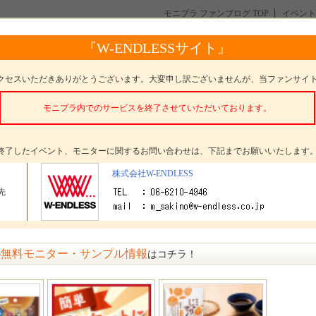
モニプラ ファンブログ TOP
イベント
ューアル】Dr.味噌汁のインスタ投稿モニター200名様募集！※商品到着後アンケー
『W-ENDLESSサイト』
汁のインスタ投稿モニター200名様募集！※商品到着後アンケー
クセスいただきありがとうございます。大変申し訳ございませんが、当ファンサイ
モニプラ内でのサービスを終了させていただいております。
。
終了したイベント、モニターに関するお問い合わせは、下記までお願いいたします
株式会社W-ENDLESS
タープレゼント
Dr.味噌汁
先
ター数
200名
〆切
参加受付は終了いたしました
無料モニター・サンプル情報
の
はコチラ！
方法
選考 発表日： 7月2日(金)
メッセージ