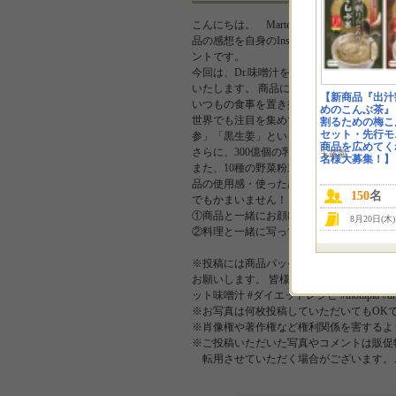
こんにちは。 Marte shopです。 今回は
品の感想を自身のInstagramでご紹介く
ントです。
今回は、Dr.味噌汁をお試しいただきまして、
いたします。 商品について Dr.味噌汁
【新商品『出汁
いつもの食事を置き換えてカロリーコント
めのこんぶ茶』
世界でも注目を集めている日本のスーパー
割るための梅こ
セット・先行モ
参」「黒生姜」という美容・健康食材が入
商品を広めてくれ
さらに、300億個の乳酸菌、7種の穀物麹を
玉露園
名様大募集！】
また、10種の野菜粉末も配合しているので
品の使用感・使った感想を一緒にレポート
150
名
でもかまいません！
①商品と一緒にお顔出し ※商品パッケー
8月20日(木
②料理と一緒に写っている
※投稿には商品パッケージを映すようお願い
お願いします。 皆様のご応募お待ちしております♪ 
ット味噌汁 #ダイエットレシピ #monipla 
※お写真は何枚投稿していただいてもOK
※肖像権や著作権など権利関係を害するよ
※ご投稿いただいた写真やコメントは販促
転用させていただく場合がございます。