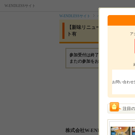
W-ENDLESSサイト
W-ENDLESSサイト
イベント
【新味リニ
【新味リニューアル】Dr.味噌
ト有
ア
参加受付は終了いたしました。
またの参加をお待ちしております
モニ
お問い合わせ
モニ
参加
注目
選考
株式会社W-ENDLESSからの