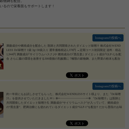
の穀物麹を配合。
ているので栄養面もサポートします！
Instagramの投稿へ
満腹成分や燃焼成分を配合した 医師と共同開発されたダイエット味噌汁 株式会社W-END
LESS Dr.味噌汁 1袋 3g×30袋入り 通常価格税込5,378円 →定期コース初回限定 送料・税込
1,944円 満腹成分｢サイリウムハスク｣や 燃焼成分の｢黒生姜｣ ダイエット成分｢GLP-1｣を配
合 さらに腸の環境を改善する300億個の乳酸菌に 7種類の穀物麹、また野菜の粉末も配合
している 凄いお味噌汁✨ お味噌汁のの粉末だけで具材などは付属していないため 具材は
各自で準備しましょう。 フリーズドライの具材があればお湯を注ぐだけなので とっても
簡単にできちゃいます♥ お湯を入れてしばらくかき混ぜていくと だんだんとろみが出てき
ました😲 これが満腹成分なのかな？ 普通のお味噌汁を飲むよりもお腹にたまるので 小腹
がすいたときなんかにもピッタリでした！ ダイエット中なので Dr.味噌汁の力も借りなが
ら ボディメイク頑張っていくぞー🎵 #dr味噌汁 #drmisoshiru #ダイエット #ダイエットレシ
Instagramの投稿へ
ピ #ずぼらレシピ #リニューアル #monipla #drmisoshiru_fan ※注意事項
2022/05/20
約一年前にもお試しさせてもらった、株式会社W-ENDLESSサイト様より、また『Dr.味噌
汁』を提供させていただきました🍴✨ ✼••┈┈┈┈┈┈┈┈┈┈┈┈┈┈┈••✼ 『Dr.味噌汁』は医師と
共同開発したダイエット味噌汁💪 満腹成分“サイリウムハスク”が入っていて、燃焼成分
の“黒生姜”、肥満治療にも使われているダイエット成分“GLP-1”を配合‼️ だから普段のお味
噌汁をこれに置き換えるだけで簡単にダイエットを手助け✨ ＊ さらに、腸の環境を改善
する300億個の“乳酸菌”、7種の“穀物麹”、“野菜粉末”を配合しているので不足しがちな栄
養も摂れちゃう😍💕 ✼••┈┈┈┈┈┈┈┈┈┈┈┈┈┈┈••✼ 粉末のDr.味噌汁一包を100～140mlのお湯
に溶かすだけだから忙しい朝でも楽チン✨ さっと溶けてダマにもならない‼️ 味も何の癖も
なく普通のお味噌汁として美味しくいただけました🍴 * ダイエッターには本当にオススメ