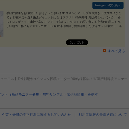
の商品❤ * この度はステキな商品をありがとうございました🍴✨ * #dr味噌汁 #drmisoshiru
Instagramの投稿へ
#ダイエット #ダイエットレシピ #ずぼらレシピ #リニューアル #monipla #drmisoshiru_fan
2
022/05/13
手軽に健康なお味噌汁！ おはようございます スキンケア、サプリ大好き ５児ママゆかこ
です 野菜不足や置き換えダイエットにも オススメ！ #dr味噌汁 具は何もないですが、 少
しトロミがあって 出汁も効いていて 美味しいですよ！ お昼ご飯のお弁当のお供にも 忙
しい朝の一杯にもオススメです！ Dr.味噌汁は医師と共同開発した ダイエット味噌汁。 楽
に続けられるよう、 満腹成分「サイリウムハスク」が 入っているほか、 燃焼成分の「黒
生姜」、 アメリカでは肥満治療にも使われている ダイエット成分「GLP-1」を配合。 さ
らに、腸の環境を改善する 300億個の乳酸菌、 7種の穀物麹を配合しています。 また、野
菜粉末も配合しているので 不足しがちな栄養も摂れちゃいます！ とにかくホッとする 美
味しさがたまりません！ #dr味噌汁 #ドクター味噌汁 #drmisoshiru #ダイエット味噌汁 #ダ
すべて見る
イエット #ダイエットレシピ#drmisoshiru_fan#置き換えダイエット#産後ダイエット#ダイ
エットメニュー #ダイエット記録 #ダイエット生活 #野菜不足解消 #PR #dr味噌汁 #置き換
えダイエットサポート#dr味噌汁 #drmisoshiru #ダイエット #ダイエットレシピ #ずぼらレ
シピ #リニューアル #monipla #drmisoshiru_fan
2021/11/06
ューアル】Dr.味噌汁のインスタ投稿モニター200名様募集！※商品到着後アンケー
ベント（商品モニター募集・無料サンプル・試供品情報）を探す
企業・会員の不正行為に関するお問い合わせ
|
利用者情報の外部送信について