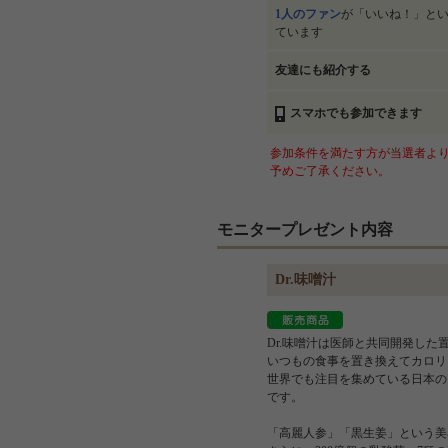
1人のファン
が「いいね！」と
ています
友達にも紹介する
スマホでも参加できます
参加条件を満たす方が当選者より
予めご了承ください。
モニタープレゼント内容
Dr.味噌汁
Dr.味噌汁は医師と共同開発した
いつもの食事を置き換えてカロリ
世界でも注目を集めている日本の
です。
「高麗人参」「黒生姜」という美