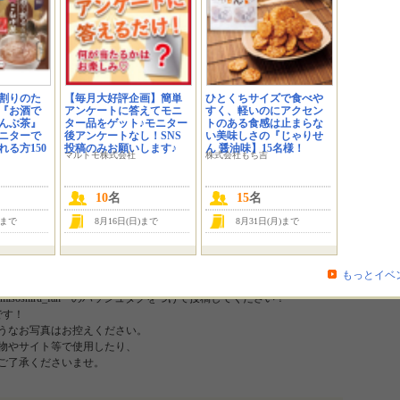
、「Dr.味噌汁」を
200名様にプレゼント致します♪
※モニターに選ばれた方は、商
ださいますようお願いします。 イベント概要 Dr.味噌汁を200名にお試しいただくイベ
ご自身のInstagramに詳細（写真付き）で感想を書いてくださる方を200名募集
は医師と共同開発した置き換えダイエット味噌汁。
割りのた
【毎月大好評企画】簡単
ひとくちサイズで食べや
ロールをする方を応援します！
『お酒で
アンケートに答えてモニ
すく、軽いのにアクセン
フード味噌を使っているのはもちろん、とろみがあるのが特徴です。 「高麗人
んぶ茶』
ター品をゲット♪モニター
トのある食感は止まらな
ニターで
後アンケートなし！SNS
い美味しさの『じゃりせ
っていることがポイント。
る方150
投稿のみお願いします♪
ん 醤油味】15名様！
配合。
マルトモ株式会社
株式会社もち吉
栄養面もサポートします！ 詳細はコチラ！ 投稿例 投稿画像につきましては、商
をお願いします。 以下①、②、③いずれかの投稿をお願いします！もちろん全て
10
名
15
名
ジの文字が反転しないようにお気を付けください。
)まで
8月16日(日)まで
8月31日(月)まで
します。 ③夫婦でDr.味噌汁を飲んでいる ※商品パッケージが映るように撮影
もっとイベ
注意事項 ※Instagramに投稿する際には #dr味噌汁 #drmisoshiru #ダイエ
#drmisoshiru_fan のハッシュタグをつけて投稿してください！
です！
うなお写真はお控えください。
物やサイト等で使用したり、
ご了承くださいませ。