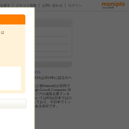
を探す
クチコミ情報
お問い合わせ
ログイン
ト有
メニュー
トは
トップ
イベント
ファン紹介
。
企業紹介
株式会社W-ENDLESS
株式会社W-ENDLESSは2014年に設立のベ
ンチャー企業。
英Financial Times社と独Statista社が共同で
調査を行った《High-Growth Companies 20
20 Asia-Pacific（アジアの成長企業ランキ
ング 2020）》においては85位(日本では11
位)にランクインしており、今日本でトッ
プクラスに勢いのある会社です。