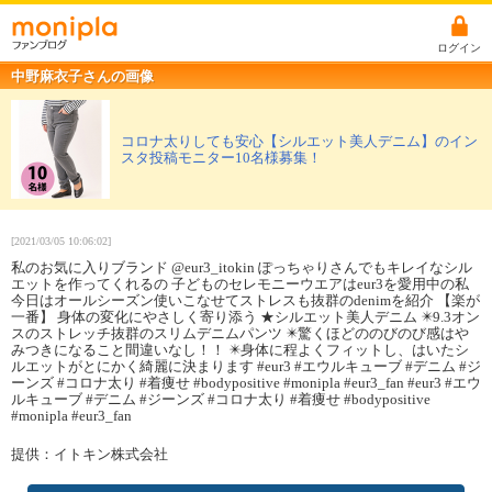
ログイン
中野麻衣子さんの画像
コロナ太りしても安心【シルエット美人デニム】のイン
スタ投稿モニター10名様募集！
[2021/03/05 10:06:02]
私のお気に入りブランド @eur3_itokin ぽっちゃりさんでもキレイなシル
エットを作ってくれるの 子どものセレモニーウエアはeur3を愛用中の私
今日はオールシーズン使いこなせてストレスも抜群のdenimを紹介 【楽が
一番】 身体の変化にやさしく寄り添う ★シルエット美人デニム ✴️9.3オン
スのストレッチ抜群のスリムデニムパンツ ✴️驚くほどののびのび感はや
みつきになること間違いなし！！ ✴️身体に程よくフィットし、はいたシ
ルエットがとにかく綺麗に決まります #eur3 #エウルキューブ #デニム #ジ
ーンズ #コロナ太り #着痩せ #bodypositive #monipla #eur3_fan #eur3 #エウ
ルキューブ #デニム #ジーンズ #コロナ太り #着痩せ #bodypositive
#monipla #eur3_fan
提供：イトキン株式会社