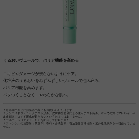
うるおいヴェールで、バリア機能を高める
ニキビやダメージが残らないようにケア。
化粧液のうるおいをみずみずしいヴェールで包み込み、
バリア機能を高めます。
ベタつくことなく、やわらかな肌へ。
＊思春期ニキビにお悩みの方にもお使いいただけます。
＊ノンコメドジェニックテスト済み。皮膚科医監修による使用テスト済み。すべての方にアレルギーや
皮膚刺激、コメド形成が起きないというわけではありません。
＊アルコール（エタノール）を配合しておりません。
＊ファンケルの無添加：防腐剤・香料・合成色素・石油系界面活性剤・紫外線吸収剤を一切使っていま
せん。