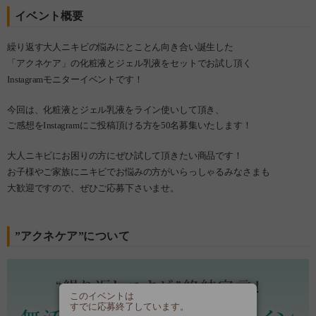
イベント概要
繰り返す大人ニキビの悩みにとことん向き合い誕生した
「アクネケア」の化粧液とジェル乳液をセットでお試し頂く
Instagramモニターイベントです！
今回は、化粧液とジェル乳液をライン使いして頂き、
ご感想をInstagramにご投稿頂ける方を50名募集いたします！
大人ニキビにお困りの方にぜひ試して頂きたい商品です！
お子様やご家族にニキビでお悩みの方がいらっしゃるみなさまも
大歓迎ですので、ぜひご応募下さいませ。
”アクネケア”について
このイベントは
すでに応募終了しています。