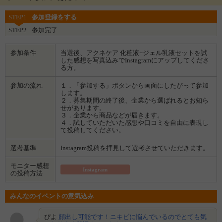
独自の完全密封容器で作りたての品質を閉じ込めています。
STEP1
参加登録をする
■特徴④
美容成分をギュッと詰め込んだ美容液級のスキンケアのため、化粧水で
STEP2
参加完了
はなく「化粧液」としております。バシャバシャ使わなくても少量でし
っかりとうるおいます。
参加条件
当選後、アクネケア 化粧液+ジェル乳液セットを試
した感想を写真込みでInstagramにアップしてくださ
る方。
参加の流れ
１．「参加する」ボタンから画面にしたがって参加
します。
２．募集期間の終了後、企業から選ばれるとお知ら
せがあります。
３．企業から商品などが届きます。
４．試していただいた感想や口コミを自由に表現し
て投稿してください。
選考基準
Instagram投稿を拝見して選考させていただきます。
モニター感想
Instagram
の投稿方法
みんなのイベントの意気込み
ぴよ
顔出し可能です！ニキビに悩んでいるのでとても気