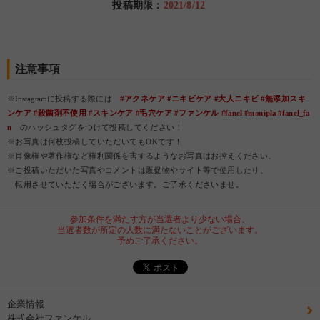
投稿期限：
2021/8/12
注意事項
※Instagramに投稿する際には
#アクネケア #ニキビケア #大人ニキビ #無添加スキ
ンケア #殺菌剤不使用 #スキンケア #毛穴ケア #ファンケル #fancl #monipla #fancl_fa
n
のハッシュタグをつけて投稿してください！
※お写真は何枚投稿していただいてもOKです！
※肖像権や著作権など権利関係を害するようなお写真はお控えください。
※ご投稿いただいた写真やコメントは販促物やサイト等で使用したり、
転用させていただく場合がございます。ご了承くださいませ。
参加条件を満たす方が当選者より少ない場合、
当選者数が所定の人数に満たないことがございます。
予めご了承ください。
企業情報
株式会社ファンケル