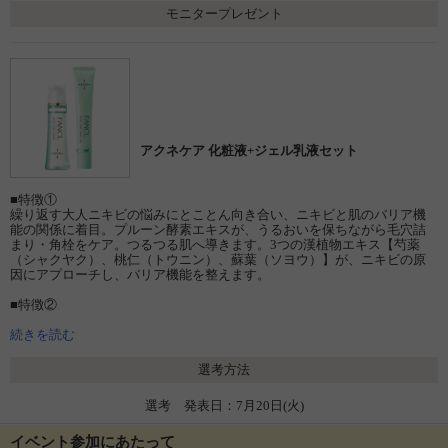
モニタープレゼント
アクネケア 化粧液+ジェル乳液セット
■特徴①
繰り返す大人ニキビの悩みにとことん向き合い、ニキビと肌のバリア機
能の関係に着目。プルーン酵素エキスが、うるおいを保ちながら毛穴詰
まり・角栓をケア。つるつる肌へ導きます。3つの漢植物エキス【芍薬
（シャクヤク）、桃仁（トウニン）、蘇葉（ソヨウ）】が、ニキビの原
因にアプローチし、バリア機能を整えます。
■特徴②
デリケートな大人ニキビ肌のために、一般のニキビケアに使用される殺
菌剤や肌ストレスのもとになる防腐剤などを不使用。肌ダメージのもと
続きを読む
を徹底的に取り去り、バリア機能が低下した肌にも安心できる使用感と
機能を実現しました。
選考方法
■特徴③
選考 発表日：7月20日(火)
ボトルも防腐剤を使わない無添加ならではのコンパクトな容器で、品質
を保ったまま使い切れるよう1ヵ月分の使いきりサイズで製造年月日を印
字。
イベント参加にあたって