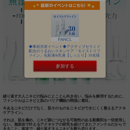
◆事前共有イベント◆アクティブセラミド
配合のうるおいスキンケア「モイストリフ
ァイン」化粧液&乳液【しっとり】30名様
参加する
繰り返す大人ニキビの悩みにとことん向き合い、
悩みを解消するために、
ファンケルはニキビと肌のバリア機能の関係に着目。
今あるニキビだけでなく、
肌そのものをニキビができにくく整えるアクネ
ケアライン。
それは、肌を傷め、ニキビ跡につながる可能性のある
殺菌剤を
一切使用し
ない、無添加で叶える
アクネケアの研究を
続けてきた
ファンケルだからで
きること。
速攻で、繰り返す大人ニキビを断ち切ります。