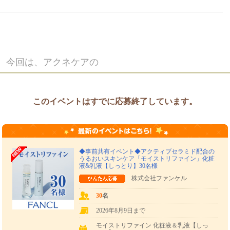
今回は、アクネケアの
ジェル乳液をライン使い
して頂き、
投稿テーマに沿った内容を
このイベントはすでに応募終了しています。
mにご投稿頂ける方
を
30名募集
いたします！
◆事前共有イベント◆アクティブセラミド配合の
うるおいスキンケア「モイストリファイン」化粧
▼▼ 投稿テーマ ▼▼
液&乳液【しっとり】30名様
株式会社ファンケル
身が経験した肌トラブルについて
30
名
（冒頭一文目に）
2026年8月9日まで
身の年齢や肌質が原因となるもの、
モイストリファイン 化粧液＆乳液【しっ
スタイルによるもの、季節的なもの、等