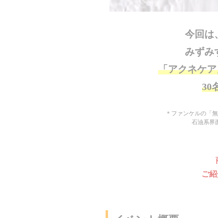
今回は
みずみ
「アクネケア
3
＊ファンケルの「無
石油系界
商
ご紹