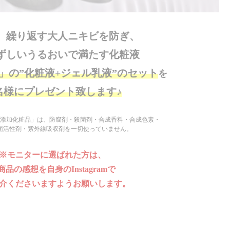
、繰り返す大人ニキビを防ぎ、
ずしいうるおいで満たす化粧液
」の”化粧液+ジェル乳液”のセット
を
0名様にプレゼント致します♪
添加化粧品」は、防腐剤・殺菌剤・合成香料・合成色素・
面活性剤・紫外線吸収剤を一切使っていません。
※モニターに選ばれた方は、
品の感想を自身のInstagramで
介くださいますようお願いします。