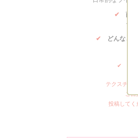
✔
商品
例
✔
どんなとこ
chii
りなぽん
美容コスメ中心に更
採用いただ
新しており、丁寧
ら、魅力が
な…
よ…
✔
実
テクスチャ
ご自
投稿してく