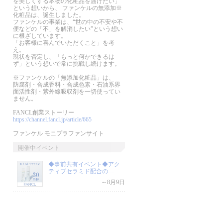
を美しくする本物の化粧品を届けたい」
という想いから、 ファンケルの無添加※
化粧品は、誕生しました。
ファンケルの事業は、“世の中の不安や不
便などの「不」を解消したい”という想い
に根ざしています。
「お客様に喜んでいただくこと」を考
え。
現状を否定し、「もっと何かできるは
ず」という想いで常に挑戦し続けます。
※ファンケルの「無添加化粧品」は、
防腐剤・合成香料・合成色素・石油系界
面活性剤・紫外線吸収剤を一切使ってい
ません。
FANCL創業ストーリー
https://channel.fancl.jp/article/665
ファンケル モニプラファンサイト
開催中イベント
◆事前共有イベント◆アク
ティブセラミド配合の…
～8月9日