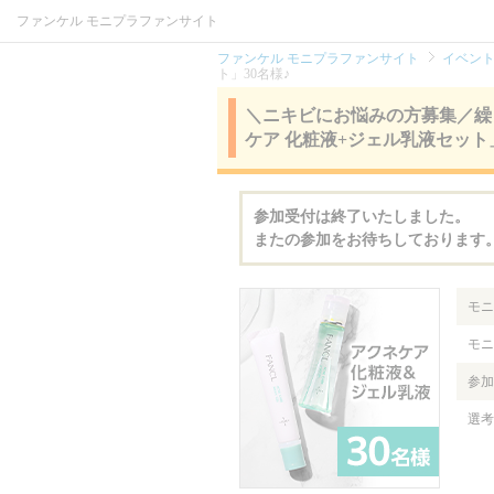
ファンケル モニプラファンサイト
ファンケル モニプラファンサイト
イベン
ト」30名様♪
＼ニキビにお悩みの方募集／繰
ケア 化粧液+ジェル乳液セット」
参加受付は終了いたしました。
またの参加をお待ちしております
モニ
モニ
参加
選考