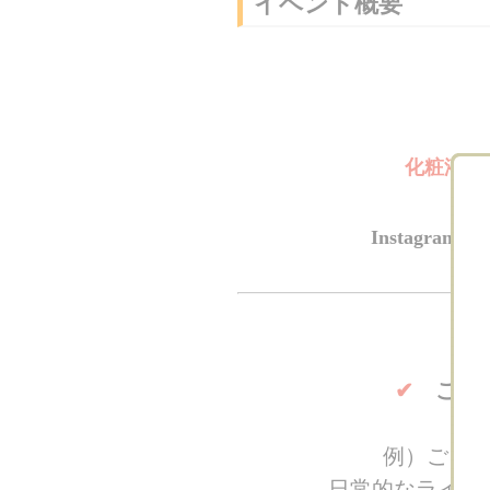
イベント概要
化粧液と
Instagra
✔
ご自
例）ご自
日常的なライフ