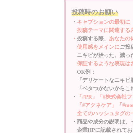
投稿時のお願い
・
キャプションの最初に
投稿テーマに関連する
・
投稿する際、
あなたの
使用感をメインに
ご投
ニキビが治った、減っ
保証するような表現はお
OK例：
「デリケートなニキビ肌
「ベタつかないからこ
・
「#PR」「#株式会社ファ
「#アクネケア」「#monipl
全てのハッシュタグの
・商品や成分の説明は、
企業HPに記載されてお