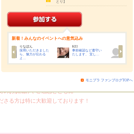
とり】
をご利用いただいた感想・実感
）テクスチャ―、使用感、等
ろに魅力を感じてお使いいただいたか
新着！みんなのイベントへの意気込み
KEI
mikan
きました
事前確認など遵守い
現在LIPSでは毎日投
▼▼ 投稿画像 ▼▼
伝わる
たします、 宜し…
稿して製品の良…
際に塗布している様子の画像・動画
モニプラ ファンブログTOPへ
ーや肌馴染みの良さがわかる動画などを
身のお肌悩みやご感想とともに
ださる方は特に大歓迎しております！