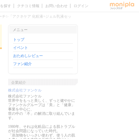
を探す
クチコミ情報
お問い合わせ
ログイン
チ✨「アクネケア 化粧液+ジェル乳液セッ
メニュー
トップ
イベント
おためしレビュー
ファン紹介
企業紹介
株式会社ファンケル
株式会社ファンケル
世界中をもっと美しく、ずっと健やかに
ファンケルグループは「美」と「健康」
事業を中心に、
世の中の「不」の解消に取り組んでいま
す。
1980年、それは化粧品による肌トラブル
が社会問題になっていた時代。
「添加物をいっさい使わず、使う人の肌