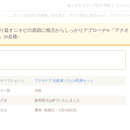
モニプラ ファンブログ TOP
イベント
ト
＼ニキビにお悩みの方募集／繰り返すニキビの原因に根元からしっかりアプロー
り返すニキビの原因に根元からしっかりアプローチ✨「アクネ
30名様♪
。
タープレゼント
アクネケア 化粧液+ジェル乳液セット
ター数
30名
〆切
参加受付は終了いたしました
方法
選考 発表日： 6月10日(月)