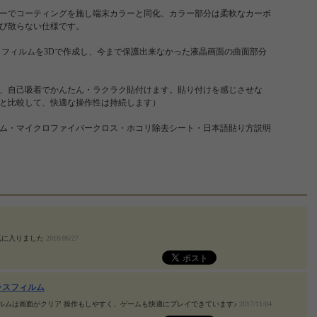
ーでコーティングを施し端末カラーと同化、カラー部分は柔軟なカーボ
び散らない仕様です。
：フィルムを3Dで作成し、今まで保護出来なかった液晶画面の曲面部分
、自己吸着でかんたん・ラクラク貼付けます。貼り付けを感じさせな
と比較して、快適な操作性は持続します）
ム・マイクロファイバークロス・ホコリ除去シート・日本語貼り方説明
気に入りました
2018/06/27
ラスフィルム
ィルムは画面がクリア 操作もしやすく、ゲームも快適にプレイできています♪
2017/11/04