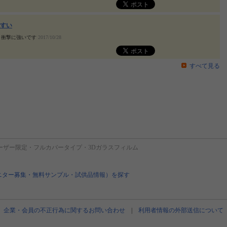
すい
、衝撃に強いです
2017/10/28
すべて見る
neユーザー限定・フルカバータイプ・3Dガラスフィルム
ニター募集・無料サンプル・試供品情報）を探す
企業・会員の不正行為に関するお問い合わせ
|
利用者情報の外部送信について