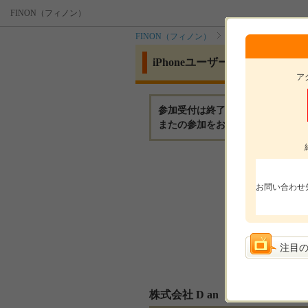
FINON（フィノン）
FINON（フィノン）
イベント
iPho
iPhoneユーザー限定・フルカ
ア
参加受付は終了いたしました。
またの参加をお待ちしております
モニ
お問い合わせ
モニ
参加
注目
選考
株式会社 D an （旧Y&K Ja