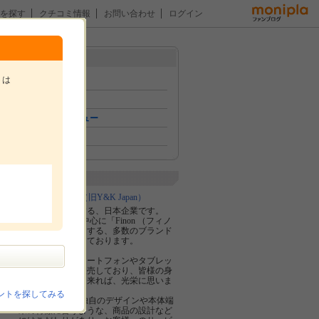
を探す
クチコミ情報
お問い合わせ
ログイン
メニュー
トは
トップ
イベント
おためしレビュー
ファン紹介
。
企業紹介
株式会社 D an （旧Y&K Japan）
北海道を拠点とする、日本企業です。
現在はAmazonを中心に「Finon （フィノ
ン）」をはじめとする、多数のブランド
を輩出し販売をしております。
私たちは主にスマートフォンやタブレッ
ト関連の商品を販売しており、皆様の身
近な場面で活躍出来れば、光栄に思いま
す。
ントを探してみる
株式会社 D anは独自のデザインや本体端
末の特徴に合うような、商品の設計など