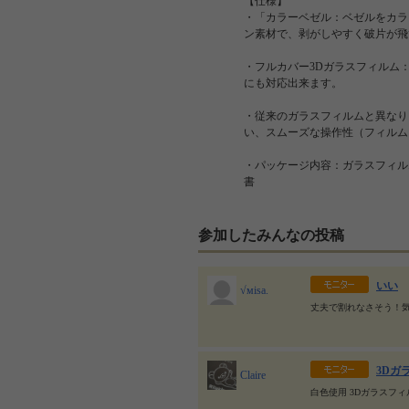
【仕様】
・「カラーベゼル：ベゼルをカラ
ン素材で、剥がしやすく破片が飛
・フルカバー3Dガラスフィルム
にも対応出来ます。
・従来のガラスフィルムと異なり
い、スムーズな操作性（フィルム
・パッケージ内容：ガラスフィル
書
参加したみんなの投稿
いい
√мisа.
丈夫で割れなさそう！
3Dガ
Claire
白色使用 3Dガラスフ