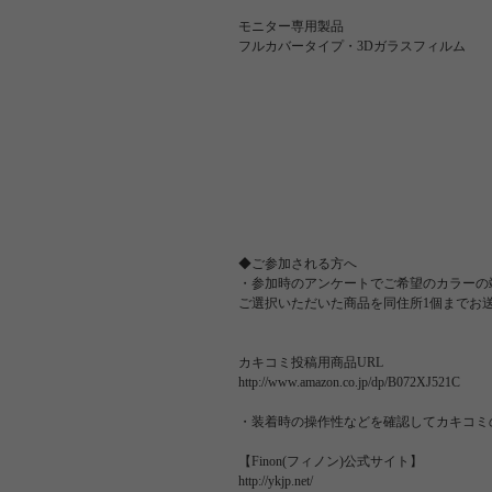
モニター専用製品
フルカバータイプ・3Dガラスフィルム
◆ご参加される方へ
・参加時のアンケートでご希望のカラーの
ご選択いただいた商品を同住所1個までお
カキコミ投稿用商品URL
http://www.amazon.co.jp/dp/B072XJ521C
・装着時の操作性などを確認してカキコミ
【Finon(フィノン)公式サイト】
http://ykjp.net/