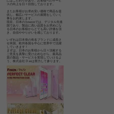
にはこだわりがあり、お客様へのサービ
スの向上を日々目指しております。
またお客様がお求め安い価格で商品を提
供し、幅広いサービスの展開をしていく
事をお約束します。
現在、日本のAmazonでは、デジタル先進
国であり、製品に高い品質をお求めにな
る日本のお客様からとても高い評価を頂
き、自信ややりがいを感じております。
いずれは日本発の有名ブランドに成長さ
せ米国、欧州各国を中心に世界中で活躍
していきます！
まずは、日本のお客様から日々頂戴する
ご意見を真摯に受け止めながら、最高品
質の製品・サービスを実現していけるよ
う、株式会社 D anは努力して参ります。