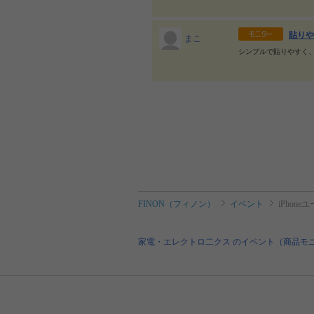
貼りや
まこ
シンプルで貼りやすく
FINON（フィノン）
イベント
iPho
家電・エレクトロ二クス のイベント（商品モ