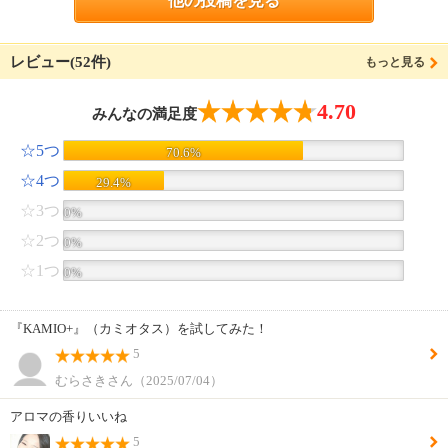
他の投稿を見る
レビュー(52件)
もっと見る
4.70
みんなの満足度
☆5つ
70.6%
☆4つ
29.4%
☆3つ
0%
☆2つ
0%
☆1つ
0%
『KAMIO+』（カミオタス）を試してみた！
5
むらさきさん（2025/07/04）
アロマの香りいいね
5