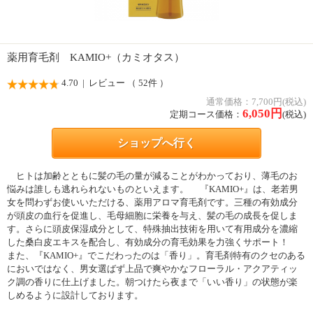
薬用育毛剤 KAMIO+（カミオタス）
4.70
| レビュー （ 52件 ）
通常価格：7,700円(税込)
6,050
円
定期コース価格：
(税込)
ショップへ行く
ヒトは加齢とともに髪の毛の量が減ることがわかっており、薄毛のお
悩みは誰しも逃れられないものといえます。 『KAMIO+』は、老若男
女を問わずお使いいただける、薬用アロマ育毛剤です。三種の有効成分
が頭皮の血行を促進し、毛母細胞に栄養を与え、髪の毛の成長を促しま
す。さらに頭皮保湿成分として、特殊抽出技術を用いて有用成分を濃縮
した桑白皮エキスを配合し、有効成分の育毛効果を力強くサポート！
また、『KAMIO+』でこだわったのは「香り」。育毛剤特有のクセのある
においではなく、男女選ばず上品で爽やかなフローラル・アクアティッ
ク調の香りに仕上げました。朝つけたら夜まで「いい香り」の状態が楽
しめるように設計しております。