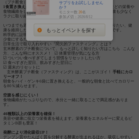
（プチ断食）です。
サプリをお試ししません
1食置き換えから手軽にスタート
でき、ビタミン・ミネラルなどの栄養や
か？
食物繊維をしっかり補えるため、水だけの断食と比べると空腹も少なく
モニター数
20
名
ラクに取り組めます。
参加〆切：2026/8/12
いつまでも若々しくいたい、美しさを保ちたい、スリムになりたい、健
もっとイベントを探す
康を維持したい…そんな方におすすめの“からだリセット法”です。
科学的に証明！少食がよい理由
少食にするだけではダメ！気をつけたい食事のポイント
日常生活で取り入れやすい『間欠的ファスティング』とは？
玄米酵素のプチ断食について、もっと詳しく知りたい方はこちら こんな
方、こんな時にオススメ！ ☑ 体重管理が気になる方
☑ ついつい食べすぎてしまう習慣をリセットしたい方
☑ 食べすぎた翌日、飲みすぎた翌日に
☑ 週末のリセットに
玄米酵素プチ断食（ファスティング）は、ここがスゴイ！
手軽にカロ
リーオフ！
朝食をハイ・ゲンキ6袋に置き換えると、一般的な朝食と比べてカロリー
を80％減らせます。
空腹を感じにくい！
食物繊維がたっぷりなので、水分と一緒に取ることで満足感がありま
す。
40種類以上の栄養素を確保！
美容や健康に役立つ栄養素を補えます。栄養素をエネルギーに変えるビ
タミンB群も豊富！
発酵により消化吸収UP！
デンプン質やたんぱく質を分解する酵素が生まれるほか、吸収しやすい