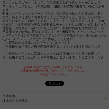
多いことに気づかされました。生活習慣を見直す良いきっかけになり、
スッキリ！しました。（30代女性）
普段いかに食べ過ぎているかわかり
ます
断食というとつらいイメージですが、玄米酵素を飲むとお腹が落ち着く
ので、あまり無理なく食事を抜くことができました。普段、いかに食べ
過ぎているかよくわかりますね…。また、してみようと思います。（30
代女性） 投稿例 玄米酵素プチ断食にチャレンジした感想や召し上がった
感想を、お写真と一緒にご投稿ください。動画の投稿も大歓迎です♪ 注
意事項 ※Instagramに投稿する際には #玄米酵素 #ハイゲンキ #スピルリ
ナ #ファスティング #酵素ファスティング #プチ断食 #monipla #genmaikos
o_fan のハッシュタグをつけて投稿してください！
※お写真は何枚投稿していただいてもOKです！
※肖像権や著作権など権利関係を害するようなお写真はお控えくださ
い。
※ご投稿いただいたお写真やコメントは販促物やサイト等で使用した
り、転用させていただいたりする場合がございます。予めご了承くださ
い。
参加条件を満たす方が当選者より少ない場合、
当選者数が所定の人数に満たないことがございます。
予めご了承ください。
企業情報
株式会社玄米酵素