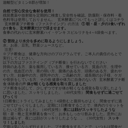
遊離型ビタミンB群が増加！
自然で安心安全な食材を使用！
残留農薬や放射能を定期的に検査し安全性を確認。防腐剤・保存料・着
色料等は使用しておりません。 玄米酵素についてもっと詳しくはコチラ
玄米酵素プチ断食（ファステイング）の方法
① 朝・昼・夕の3食いずれ
か1食を、玄米酵素だけで済ませます。
食事の代わりに玄米酵素ハイ・ゲンキ スピルリナを4～6袋食べます。
② 普段より水分を多めに取るようにしましょう。
水、お茶、豆乳、野菜ジュースなど。
注意!
※プチ断食は、健康な方向けのプログラムです。ご本人の責任のもとで
実行してください。
以下の方はファステイング（プチ断食）を行わないでください
持病のある方、薬を服用している方、痩せている方、貧血の方、生理中
の方、低血圧の方、胃の弱い方、腹痛のある方、頭痛のある方、疲れや
すい方、妊娠中の方、授乳中の方、ご高齢の方、成長期のお子様、ケガ
や骨折をしている方、その他 健康や体力に自身のない方 玄米酵素プチ断
食 体験者の声
体が軽くなる感覚を取り戻しました
プチ断食を試して、少しずつですが体が軽くなる感覚を取り戻したよう
に思いました。スッキリしました。（40代女性）
間食もせずに過ごせて
びっくり
1日断食にトライしてみました！4袋飲むと腹持ちがよく、間食せずに過
ごせてびっくりしました。定期に1日断食することで、体内のリセットを
したいと思いました。（40代女性）
夜には顔がスッキリしたような
朝・昼・晩と玄米酵素を食べて、お水もしっかり飲みました。意外にお
腹は減らず、夜には顔がスッキリしたような…。（30代女性）
スッキ
リ！しました
空腹は気にならず行えました。プチ断食をすることで、いつもは間食が