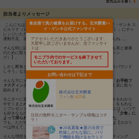
意気込みを書く
担当者よりメッセージ
食改善で真の健康をお届けする。玄米酵素ハ
こんにちは。株式会社玄米酵素です。 今回は、玄米酵素ハイ・ゲンキ ス
イ・ゲンキ公式ファンサイト
ピルリナ（3.5g×12袋）を使った「プチ断食（ファスティング）」にチャ
レンジいただける方を
50名様募集いたします♪
アクセスいただきありがとうございます。
運動不足、過食などによる「コロナ太り」の悩みは消えませんね…。
大変申し訳ございませんが、当ファンサイ
トは
そんな時に試していただきたいのが、多くのモデル・芸能人も美と健康
のために取り入れていることで話題の【プチ断食（ファスティン
モニプラ内でのサービスを終了させて
グ）】。
いただいております。
しかし断食と聞くと、「つらいのでは」「苦しいのでは」「リバウンド
しそう」など、興味はあるけど二の足を踏んでいませんか？
お問い合わせは下記まで
そんな方にオススメなのが玄米酵素をとりながら短期間行う「
お手軽フ
ァスティング
」です。水だけの断食と比べると、空腹も少なく楽に取り
組めます。
株式会社玄米酵素
ファン数
4125
名
モニターに選ばれた方には、ファスティングの実践方法や良さをわかり
やすくまとめた冊子『お手軽ファスティングはじめませんか』をもれな
くプレゼントいたします！ 玄米酵素お手軽ファスティングとは いつで
も好きなものを好きなだけ食べられる“飽食・過食”の時代に、
「少食」に
注目の無料モニター・サンプル情報はコチ
よって得られる様々な良い効果が科学的に証明されてきました
。
ラ！
でも、ただやみくもに食事を減らすのは逆効果！少食の理想は【カロリ
ーは抑えて、必要な栄養はしっかりとる】ことです。
★20名募集★夏の冷房で
乾燥しがちな肌に。バリ
そんな理想を叶える方法が、玄米酵素を使ったお手軽ファスティング
ア機能を助けるセラミド