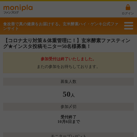
ログイン
食改善で真の健康をお届けする。玄米酵素ハイ・ゲンキ公式ファ
ンサイト
【コロナ太り対策＆体重管理に！】玄米酵素ファスティン
グ★インスタ投稿モニター50名様募集！
参加受付は終了いたしました。
またの参加をお待ちしております。
募集人数
50
人
参加〆切
受付終了
10月6日まで
モニタープレゼント