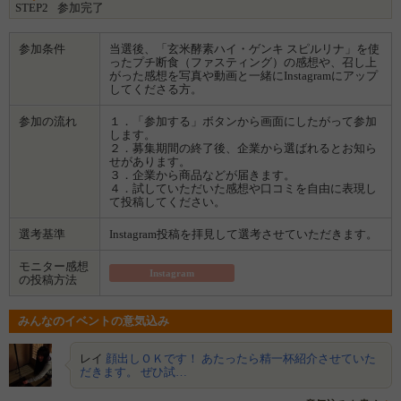
STEP2
参加完了
す！
●原材料：玄米胚芽・表皮、大豆、玄米、スピルリナ、麹菌
参加条件
当選後、「玄米酵素ハイ・ゲンキ スピルリナ」を使
ったプチ断食（ファスティング）の感想や、召し上
がった感想を写真や動画と一緒にInstagramにアップ
してくださる方。
参加の流れ
１．「参加する」ボタンから画面にしたがって参加
します。
２．募集期間の終了後、企業から選ばれるとお知ら
せがあります。
３．企業から商品などが届きます。
４．試していただいた感想や口コミを自由に表現し
て投稿してください。
選考基準
Instagram投稿を拝見して選考させていただきます。
モニター感想
Instagram
の投稿方法
みんなのイベントの意気込み
レイ
顔出しＯＫです！ あたったら精一杯紹介させていた
だきます。 ぜひ試…