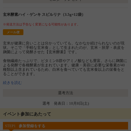
玄米酵素ハイ・ゲンキ スピルリナ（3.5g×12袋）
※発送方法は予告なく変更になる可能性があります。
メール便
玄米が健康に良いことは分かっていても、なかなか続けられないのが現
状。そこで「手軽な玄米食」として生まれたのが、玄米・胚芽・表皮を
麹菌によって発酵させた【玄米酵素】です。
食物繊維たっぷりで、ビタミンB群やアミノ酸なども豊富。さらに麹菌に
よる発酵で各種酵素が生まれています。健康・美容に必要な栄養素が40
種類以上含まれているため、白米を食べていても玄米食以上の栄養をと
ることができます。
その玄米酵素にスーパーフード【スピルリナ】をプラスしたのが「ハ
続きを読む
イ・ゲンキ スピルリナ」です。
選考方法
スピルリナは、β-カロテン、ビタミンB群、鉄分、葉酸、葉緑素、食物繊
維、核酸、フィコシアニンなど、50種以上の健康に役立つ成分を含む藻
選考 発表日：10月8日(土)
類の一種。クロレラと同じ藻類で、細胞壁が薄く消化吸収がよいのが特
徴です。
イベント参加にあたって
野菜不足の方、お酒が好きな方、鉄分が不足気味の方などにオススメ。
STEP1
参加登録をする
現代人は食生活の偏りにより、ビタミン・ミネラル、食物繊維、酵素な
どが不足しがち。玄米酵素は、そんな皆様の毎日の栄養をサポートしま