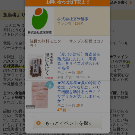
お問い合わせは下記まで
意気込みを書く
担当者よりメッセージ
株式会社玄米酵素
ファン数
4124
名
こんにちは、株式会社玄米酵素です。
避けた方がよいとわかっていても、つい食べてしまう「間食」。
ストレスがまたまると止められなくなる「甘いもの」。
注目の無料モニター・サンプル情報はコチ
我慢して余計ストレスを抱えるより、健康的な間食に置き変えて「ヘル
ラ！
シースナッキング」を実践してみませんか？
【夏バテ対策】青森県産
今回は、甘いもの・間食がやめられない方にオススメの
「玄米ファイン
熟成黒にんにく「黒青
ハスカップ」の30g入サンプル（1袋 約30粒）
をお試しいただける方を
50
森」各サイズ片詰合わせ
名様募集いたします♪
※モニターに選ばれた方は、お試しいただいた感
10名様
想をご自身のInstagramでご紹介くださいますようお願いいたします。
モニター数
10
名
玄米ファイン ハスカップとは 玄米ファイン ハスカップは、安全安心な
参加〆切：2026/8/16
玄米と胚芽・表皮を麹菌で発酵させ、オリゴ糖、ハスカップを加えた玄
★20名募集★夏の冷房で
米発酵食品です。
乾燥しがちな肌に。バリ
ア機能を助けるセラミド
玄米の
食物繊維
はもちろん、
ビフィズス菌のエサになるオリゴ糖
、麹菌
サプリをお試ししません
による
発酵で生まれる各種酵素
の働きを75％の方がモニター調査で体感
か？
されました。
モニター数
20
名
4日前！
歯触りの良いタブレットタイプで、麹の甘みとハスカップの酸味がある
ため、玄米酵素ハイ・ゲンキが苦手なお子様のおやつとしても好評で
す。また、忙しくて食事がとれない時や、ちょっとお腹を満たしたい時
もっとイベントを探す
にもおすすめです。 スーパーフルーツ「ハスカップ」 「ハスカップ」
は北海道で育つベリーの一種で、不老長寿の実と呼ばれてきた注目のス
ーパーフルーツ。ハスカップの名前は、アイヌ語の「ハシカプ＝枝の上