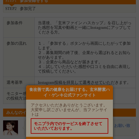
STEP1
参加登録をする
玄米酵素は、そんな皆様の毎日の栄養をサポートします！
STEP2
参加完了
●原材料：玄米、オリゴ糖、粗糖、玄米胚芽・表皮、ハスカップ、麹菌
参加条件
当選後、「玄米ファイン ハスカップ」を召し上がっ
た感想を写真や動画と一緒にInstagramにアップして
くださる方。
参加の流れ
１．「参加する」ボタンから画面にしたがって参加
します。
２．募集期間の終了後、企業から選ばれるとお知ら
せがあります。
３．企業から商品などが届きます。
４．試していただいた感想や口コミを自由に表現し
て投稿してください。
選考基準
Instagram投稿を拝見して選考させていただきます。
食改善で真の健康をお届けする。玄米酵素ハ
モニター感想
イ・ゲンキ公式ファンサイト
Instagram
の投稿方法
アクセスいただきありがとうございます。
大変申し訳ございませんが、当ファンサイ
みんなのイベントの意気込み
トは
モニプラ内でのサービスを終了させて
Ruka
健康のためにたべたいです！是非よろしくお願い致
いただいております。
します！