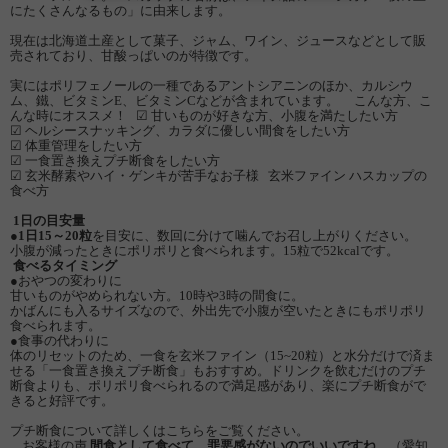
にたくさんなるもの」に由来します。
現在は北海道土産として菓子、ジャム、ワイン、ジュースなどとして販
売されており、甘酸っぱいのが特徴です。
実にはポリフェノールの一種であるアントシアニンのほか、カルシウ
ム、鐵、ビタミンE、ビタミンCなどが含まれています。 こんな方、こ
んな時にオススメ！ ☑ 甘いものが好きな方、小腹を満たしたい方
☑ ヘルシースナッキング、カラダに優しい間食をしたい方
☑ 体重管理をしたい方
☑ 一食置き換えプチ断食をしたい方
☑ 玄米酵素やハイ・ゲンキが苦手なお子様 玄米ファイン ハスカップの
食べ方
1日の目安量
●
1日15～20粒
を目安に、数回に分けて噛んでお召し上がりください。
小腹が減ったときにポリポリと食べられます。15粒で52kcalです。
食べるタイミング
●おやつの変わりに
甘いものがやめられない方。10時や3時の間食に。
かばんにも入るサイズなので、外出先で小腹が空いたときにもポリポリ
食べられます。
●食事の代わりに
体のリセットのため、一食を玄米ファイン（15~20粒）と水分だけで済ま
せる「一食置き換えプチ断食」もおすすめ。ドリンクを飲むだけのプチ
断食よりも、ポリポリ食べられるので満足感があり、楽にプチ断食がで
きると好評です。
プチ断食について詳しくはこちらをご覧ください。
お客様の声
間食として食べて、罪悪感がないのでいいですね。
（愛知