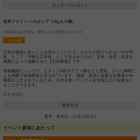
モニタープレゼント
玄米ファイン ハスカップ（30g入×1袋）
※発送方法は予告なく変更になる可能性があります。
メール便
玄米が健康に良いことは分かっていても、なかなか続けられないのが現
状。そこで「手軽な玄米食」として生まれたのが、玄米・胚芽・表皮を
麹菌によって発酵させた【玄米酵素】です。
食物繊維たっぷりで、ビタミンB群やアミノ酸なども豊富。さらに麹菌に
よる発酵で各種酵素が生まれています。健康・美容に必要な栄養素が40
種類以上含まれているため、白米を食べていても玄米食以上の栄養をと
ることができます。
その玄米酵素に、ビフィズス菌のエサになる「オリゴ糖」、北海道で育
続きを読む
つベリーの一種「ハスカップ」をプラスしたのが【玄米ファイン ハスカ
ップ】です。
選考方法
歯触りの良いタブレットタイプで、ポリポリ噛んでそのまま食べられま
選考 発表日：12月24日(土)
す。甘酸っぱく、おやつ感覚で食べられるので、[甘いものが好きな方、
小腹を満たしたい方、カラダに優しい間食をしたい方]にオススメです。
イベント参加にあたって
現代人は食生活の偏りにより、ビタミン・ミネラル、食物繊維、酵素な
どが不足しがち。