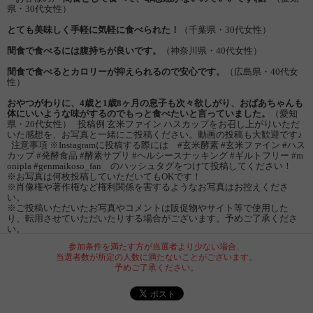
県・30代女性）
とても美味しく手軽に気軽に食べられた！
（千葉県・30代女性）
間食で食べるには腹持ちが良いです。
（神奈川県・40代女性）
間食で食べるとカロリーが抑えられるので安心です。
（広島県・40代女
性）
おやつがわりに、4歳と1歳8ヶ月の息子も次々欲しがり、おばあちゃんも
体にいいような味がするのでもっと食べたいと言っていました。
（愛知
県・20代女性） 投稿例 玄米ファイン ハスカップをお召し上がりいただ
いた感想を、お写真と一緒にご投稿ください。動画の投稿も大歓迎です♪
注意事項 ※Instagramに投稿する際には #玄米酵素 #玄米ファイン #ハス
カップ #発酵食品 #酵素サプリ #ヘルシースナッキング #ギルトフリー #m
onipla #genmaikoso_fan のハッシュタグをつけて投稿してください！
※お写真は何枚投稿していただいてもOKです！
※肖像権や著作権など権利関係を害するようなお写真はお控えくださ
い。
※ご投稿いただいたお写真やコメントは販促物やサイト等で使用した
り、転用させていただいたりする場合がございます。予めご了承くださ
い。
参加条件を満たす方が当選者より少ない場合、
当選者数が所定の人数に満たないことがございます。
予めご了承ください。