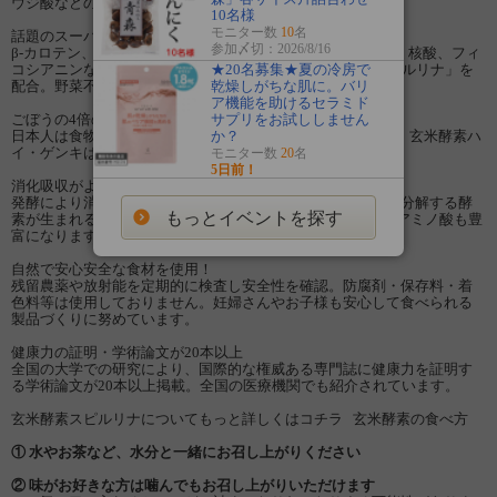
ウジ酸などの健康・美容成分が含まれています。
10名様
モニター数
10
名
話題のスーパーフード「スピルリナ」配合
参加〆切：2026/8/16
β-カロテン、ビタミンB群、鉄分、葉酸、葉緑素、食物繊維、核酸、フィ
★20名募集★夏の冷房で
コシアニンなど、50種以上の健康に役立つ成分を含む「スピルリナ」を
乾燥しがちな肌に。バリ
配合。野菜不足の方におすすめです。詳しくはこちら
ア機能を助けるセラミド
サプリをお試ししません
ごぼうの4倍の食物繊維
か？
日本人は食物繊維の摂取が1日5g不足しているといわれます。玄米酵素ハ
イ・ゲンキは、毎食2袋（1日6袋）で不足の5gを補えます。
モニター数
20
名
5日前！
消化吸収がよい＆酵素が食べたものの分解を助ける
発酵により消化吸収がよくなり、デンプン質やたんぱく質を分解する酵
もっとイベントを探す
素が生まれるほか、吸収されやすい遊離型のビタミンB群やアミノ酸も豊
富になります。
自然で安心安全な食材を使用！
残留農薬や放射能を定期的に検査し安全性を確認。防腐剤・保存料・着
色料等は使用しておりません。妊婦さんやお子様も安心して食べられる
製品づくりに努めています。
健康力の証明・学術論文が20本以上
全国の大学での研究により、国際的な権威ある専門誌に健康力を証明す
る学術論文が20本以上掲載。全国の医療機関でも紹介されています。
玄米酵素スピルリナについてもっと詳しくはコチラ 玄米酵素の食べ方
①
水やお茶など、水分と一緒にお召し上がりください
② 味がお好きな方は噛んでもお召し上がりいただけます