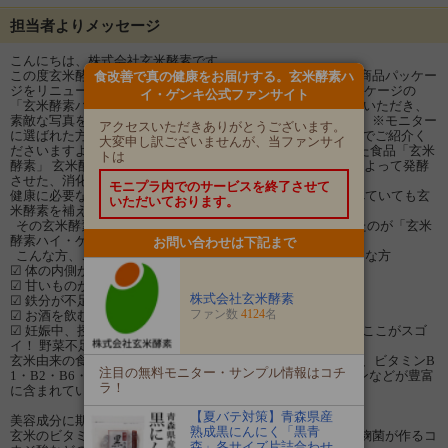
担当者よりメッセージ
こんにちは、株式会社玄米酵素です。
この度玄米酵素では、創業50周年となる2021年10月1日に、商品パッケー
食改善で真の健康をお届けする。玄米酵素ハ
ジをリニューアルいたしました！ そこで今回は、新しいパッケージの
イ・ゲンキ公式ファンサイト
「玄米酵素ハイ・ゲンキ スピルリナ」（3.5g×6袋）をお試しいただき、
素敵な写真をご投稿いただける方を
100名様募集いたします♪
※モニター
アクセスいただきありがとうございます。
に選ばれた方は、お試しいただいた感想をご自身のInstagramでご紹介く
大変申し訳ございませんが、当ファンサイ
ださいますようお願いいたします。 玄米を麹菌で発酵させた食品「玄米
トは
酵素」 玄米酵素ハイ・ゲンキは、玄米・胚芽・表皮を麹菌によって発酵
させた、消化のよい食品です。
モニプラ内でのサービスを終了させて
健康に必要な栄養素が40種類以上含まれており、 白米を食べていても玄
いただいております。
米酵素を補えば玄米食以上の価値が生まれています。
その玄米酵素に
スーパーフード【スピルリナ】
をプラスしたのが「玄米
酵素ハイ・ゲンキ スピルリナ」です。
お問い合わせは下記まで
こんな方、こんな時にオススメ！ ☑ 緑黄色野菜が不足がちな方
☑ 体の内側から美を目指す方
☑ 甘いものがすき、糖分を控えたい方
株式会社玄米酵素
☑ 鉄分が不足気味の方
ファン数
4124
名
☑ お酒を飲むことが多い方
☑ 妊娠中、授乳中の方 玄米酵素ハイ・ゲンキ スピルリナはここがスゴ
イ！ 野菜不足の味方！現代人に不足しがちな栄養素を補える
玄米由来の食物繊維、鉄、カルシウム、マグネシウム、亜鉛、ビタミンB
注目の無料モニター・サンプル情報はコチ
1・B2・B6・E、葉酸、パントテン酸、ビオチン、ナイアシンなどが豊富
ラ！
に含まれています。
【夏バテ対策】青森県産
美容成分に期待！
熟成黒にんにく「黒青
玄米のビタミンB6、ビタミンE、フェルラ酸、フィチン酸、麹菌が作るコ
森」各サイズ片詰合わせ