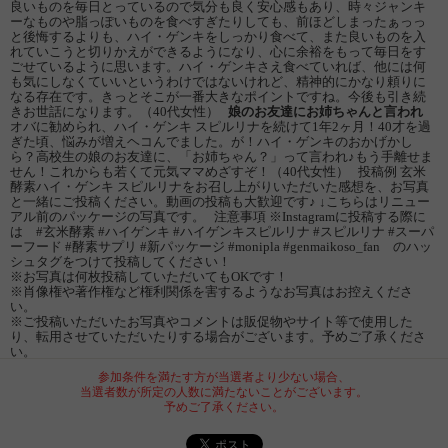
良いものを毎日とっているので気分も良く安心感もあり、時々ジャンキ
ーなものや脂っぽいものを食べすぎたりしても、前ほどしまったぁっっ
と後悔するよりも、ハイ・ゲンキをしっかり食べて、また良いものを入
れていこうと切りかえができるようになり、心に余裕をもって毎日をす
ごせているように思います。ハイ・ゲンキさえ食べていれば、他には何
も気にしなくていいというわけではないけれど、精神的にかなり頼りに
なる存在です。きっとそこが一番大きなポイントですね。今後も引き続
きお世話になります。（40代女性）
娘のお友達にお姉ちゃんと言われ
オバに勧められ、ハイ・ゲンキ スピルリナを続けて1年2ヶ月！40才を過
ぎた頃、悩みが増えヘコんでました。が！ハイ・ゲンキのおかげかし
ら？高校生の娘のお友達に、「お姉ちゃん？」って言われ♪もう手離せま
せん！これからも若くて元気ママめざすぞ！（40代女性） 投稿例 玄米
酵素ハイ・ゲンキ スピルリナをお召し上がりいただいた感想を、お写真
と一緒にご投稿ください。動画の投稿も大歓迎です♪ ↓こちらはリニュー
アル前のパッケージの写真です。 注意事項 ※Instagramに投稿する際に
は #玄米酵素 #ハイゲンキ #ハイゲンキスピルリナ #スピルリナ #スーパ
ーフード #酵素サプリ #新パッケージ #monipla #genmaikoso_fan のハッ
シュタグをつけて投稿してください！
※お写真は何枚投稿していただいてもOKです！
※肖像権や著作権など権利関係を害するようなお写真はお控えくださ
い。
※ご投稿いただいたお写真やコメントは販促物やサイト等で使用した
り、転用させていただいたりする場合がございます。予めご了承くださ
い。
参加条件を満たす方が当選者より少ない場合、
当選者数が所定の人数に満たないことがございます。
予めご了承ください。