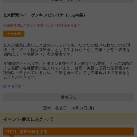
玄米酵素ハイ・ゲンキ スピルリナ（3.5g×6袋）
※発送方法は予告なく変更になる可能性があります。
メール便
玄米が健康に良いことは分かっていても、なかなか続けられないのが現
状。そこで「手軽な玄米食」として生まれたのが、玄米・胚芽・表皮を
麹菌によって発酵させた玄米酵素です。
食物繊維たっぷりで、ビタミンB群やアミノ酸なども豊富。さらに麹菌に
よる発酵で各種酵素が生まれています。健康・美容に必要な栄養素が40
種類以上含まれているため、白米を食べていても玄米食以上の栄養をと
ることができます。
その玄米酵素にスーパーフード【スピルリナ】をプラスしたのが「ハ
続きを読む
イ・ゲンキ スピルリナ」です。
選考方法
スピルリナは、β-カロテン、ビタミンB群、鉄分、葉酸、葉緑素、食物繊
維、核酸、フィコシアニンなど、50種以上の健康に役立つ成分を含む藻
選考 発表日：10月11日(月)
類の一種です。クロレラと同じ藻類で、細胞壁が薄く消化吸収がよいの
が特徴です。
イベント参加にあたって
野菜不足の方、お酒が好きな方、鉄分が不足気味の方などにオススメで
す。
STEP1
参加登録をする
現代人は食生活の偏りにより、ビタミン・ミネラル、食物繊維、酵素な