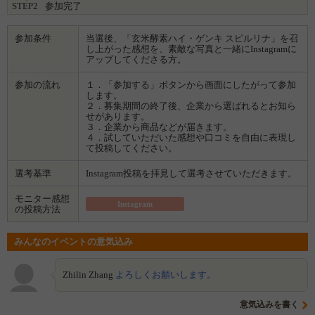
STEP2
参加完了
どが不足しがち。
玄米酵素は、そんな皆様の毎日の栄養をサポートします！
参加条件
当選後、「玄米酵素ハイ・ゲンキ スピルリナ」を召
原材料：玄米胚芽・表皮、大豆、玄米、スピルリナ、麹菌／貝カルシウ
し上がった感想を、素敵な写真と一緒にInstagramに
ム
アップしてくださる方。
参加の流れ
１．「参加する」ボタンから画面にしたがって参加
します。
２．募集期間の終了後、企業から選ばれるとお知ら
せがあります。
３．企業から商品などが届きます。
４．試していただいた感想や口コミを自由に表現し
て投稿してください。
選考基準
Instagram投稿を拝見して選考させていただきます。
モニター感想
Instagram
の投稿方法
みんなのイベントの意気込み
Zhilin Zhang
よろしくお願いします。
意気込みを書く