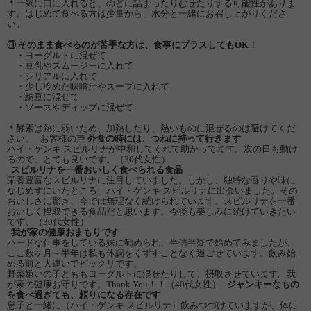
＊一気に口に入れると、のどに詰まったりむせたりする可能性がありま
す。はじめて食べる方は少量から、水分と一緒にお召し上がりくださ
い。
③ そのまま食べるのが苦手な方は、食事にプラスしてもOK！
・ヨーグルトに混ぜて
・豆乳やスムージーに入れて
・シリアルに入れて
・少し冷めた味噌汁やスープに入れて
・納豆に混ぜて
・ソースやディップに混ぜて
＊酵素は熱に弱いため、加熱したり、熱いものに混ぜるのは避けてくだ
さい。 お客様の声
外食の時には、つねに持って行きます
ハイ・ゲンキ スピルリナが中和してくれて助かってます。次の日も動け
るので、とても良いです。（30代女性）
スピルリナを一番おいしく食べられる食品
栄養豊富なスピルリナに注目していました。しかし、独特な香りや味に
なじめずにいたところ、ハイ・ゲンキ スピルリナに出会いました。その
おいしさに驚き、今では無理なく続けられています。スピルリナを一番
おいしく摂取できる食品だと思います。今後も楽しみに続けていきたい
です。（30代女性）
我が家の健康おまもりです
ハードな仕事をしている妹に勧められ、半信半疑で始めてみましたが、
ここ数ヶ月～半年は私も体調をくずすことなく過ごせています。飲み始
める前と大違いでビックリです。
野菜嫌いの子どももヨーグルトに混ぜたりして、摂取させています。我
が家の健康お守りです。Thank You！！（40代女性）
ジャンキーなもの
を食べ過ぎても、頼りになる存在です
息子と一緒に（ハイ・ゲンキ スピルリナ）飲みつづけていますが、体に