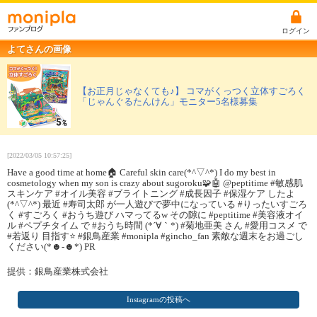
ログイン
よてさんの画像
【お正月じゃなくても♪】 コマがくっつく立体すごろく
「じゃんぐるたんけん」モニター5名様募集
[2022/03/05 10:57:25]
Have a good time at home🏠 Careful skin care(*^▽^*) I do my best in
cosmetology when my son is crazy about sugoroku🧩🤖 @peptitime #敏感肌
スキンケア #オイル美容 #ブライトニング #成長因子 #保湿ケア したよ
(*^▽^*) 最近 #寿司太郎 が一人遊びで夢中になっている #りったいすごろ
く #すごろく #おうち遊び ハマってるw その隙に #peptitime #美容液オイ
ル #ペプチタイム で #おうち時間 (*´∀｀*) #菊地亜美 さん #愛用コスメ で
#若返り 目指す⭐️ #銀鳥産業 #monipla #gincho_fan 素敵な週末をお過ごし
ください(*☻-☻*) PR
提供：銀鳥産業株式会社
Instagramの投稿へ