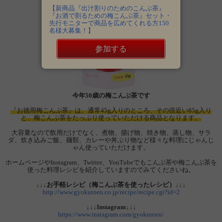
【新商品『出汁割りのためのこんぶ茶』
『お酒で割るための梅こんぶ茶』セット・
先行モニターで商品を広めてくれる方150
名様大募集！】
参加する
今年50歳の梅こんぶ茶です
『お徳用梅こんぶ茶』は、通常45g入りのところ、その倍近い85g入り
と、梅こんぶ茶をたっぷり使っていただける商品となります。
大容量なので飲用だけでなく、煮物、揚げ物、焼き物、蒸し物、サラ
ダ、炊き込みご飯、麺類、カレーや丼ぶり物など様々な料理にじゃんじ
ゃん使っていただけます。
ホームページやInstagram、Twitter、YouTubeでもこんぶ茶や梅こんぶ茶を
使った料理レシピを紹介していますのでみてくださいね。
↓↓↓お手軽レシピ（梅こんぶ茶を使ったレシピ）↓↓↓
http://www.gyokuroen.co.jp/recipe/recipe.cgi?id=2
↓↓↓Instagram↓↓↓
https://www.instagram.com/gyokuroen/