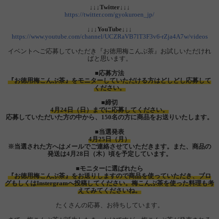
↓↓↓Twitter↓↓↓
https://twitter.com/gyokuroen_jp/
↓↓↓YouTube↓↓↓
https://www.youtube.com/channel/UCZRaVB7lT3F3v6-rZja4A7w/videos
イベントへご応募していただき『お徳用梅こんぶ茶』お試しいただけれ
ばと思います。
■応募方法
『お徳用梅こんぶ茶』をモニターしていただける方はどしどし応募して
ください。
■締切
4月24日（日）までに応募してください。
応募していただいた方の中から、150名の方に商品をお送りいたします。
■当選発表
4月25日（月）
※当選された方へはメールでご連絡させていただきます。また、商品の
発送は4月28日（木）頃を予定しています。
■モニターに選ばれたら
『お徳用梅こんぶ茶』をお送りしますので商品を使っていただき、ブロ
グもしくはInstergramへ投稿してください。梅こんぶ茶を使った料理も考
えてみてくださいね。
たくさんの応募、お待ちしています。