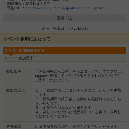
・賞味期限：製造日より2年
・商品URL：
http://www.gyokuroen.co.jp/articles/detail.cgi?id=1
選考方法
選考 発表日：4月25日(月)
イベント参加にあたって
STEP1
参加登録をする
STEP2
参加完了
参加条件
『お徳用梅こんぶ茶』をモニターして、ブログやIns
tagramへ投稿していただける方であればどなたでも
ご参加いただけます。
参加の流れ
１．「参加する」ボタンから画面にしたがって参加
します。
２．募集期間の終了後、企業から選ばれるとお知ら
せがあります。
３．企業から商品などが届きます。
４．試していただいた感想や口コミを自由に表現し
て投稿してください。
選考基準
応募者が多数の場合、抽選とさせていただきます。