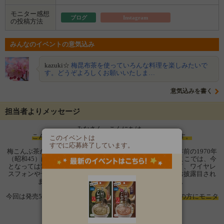
モニター感想
ブログ
Instagram
の投稿方法
みんなのイベントの意気込み
kazuki☆
梅昆布茶を使っていろんな料理を楽しみたいで
す。どうぞよろしくお願いいたしま…
意気込みを書く
担当者よりメッセージ
みなさん、こんにちは。
こんぶ茶生誕104年目「元祖こんぶ茶」の玉露園です。
このイベントは
すでに応募終了しています。
梅こんぶ茶が発売されてから今年で50年を迎えました。50年前の1970年
（昭和45）は大阪で日本万国博覧会が開催された年です。ここでは、今
となっては普通にありますが、缶コーヒーやファストフード、ワイヤレ
スフォンやテレビ電話など様々な新しいモノやサービスがお披露目され
ました。梅こんぶ茶はそんな時代に誕生しました。
今回は発売50周年を記念して
『お徳用梅こんぶ茶』を150名の方にモニタ
ープレゼントさせていただきます。