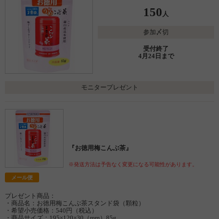
150
人
参加〆切
受付終了
4月24日まで
モニタープレゼント
『お徳用梅こんぶ茶』
※発送方法は予告なく変更になる可能性があります。
メール便
プレゼント商品：
・商品名：お徳用梅こんぶ茶スタンド袋（顆粒）
・希望小売価格：540円（税込）
・商品サイズ：195×120×30（mm）85g