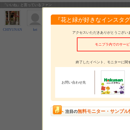
「いいね」と言っているファン
『花と緑が好きなインスタ
CHIYUNAN
kei
ひな
8m107d4c
ひろ
アクセスいただきありがとうござい
モニプラ内でのサービ
終了したイベント、モニターに関
お問い合わせ先
無料モニター・サンプル
注目の