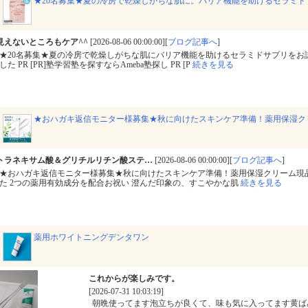
★20名募集★夏の冷房で乾燥しがちな肌に。バリア機能を助けるセラミド
見えないところもケア^^
[2026-08-06 00:00:00][
ブログ記事へ
]
★20名募集★夏の冷房で乾燥しがちな肌にバリア機能を助けるセラミドサプリをお
した PR [PR]塾学習塾を探すならAmeba塾探し PR [P
続きを見る
★おハガキ返信モニター様募集★秋に向けたスキンケア準備！薬用保湿ク
トラネキサム酸＆グリチルリチン酸ステ…
[2026-08-06 00:00:00][
ブログ記事へ
]
★おハガキ返信モニター様募集★秋に向けたスキンケア準備！薬用保湿クリーム現
た 2つの薬用有効成分を配合お祝い 澄んだ印象の、すこやかな肌
続きを見る
薬用ホワイトニングデンタワン
これからが楽しみです。
[2026-07-31 10:03:19]
朝晩使ってます泡立ちが良くて、味も気に入ってます黄ば