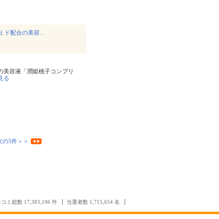
ミド配合の美容…
の美容液「潤姫桃子コンプリ
見る
次の5件＞＞
コミ総数 17,383,196 件
当選者数 1,715,654 名