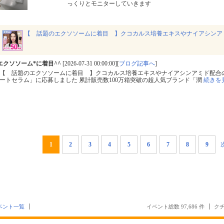
っくりとモニターしていきます
【 話題のエクソソームに着目 】クコカルス培養エキスやナイアシンア
エクソソーム*に着目^^
[2026-07-31 00:00:00][
ブログ記事へ
]
【 話題のエクソソームに着目 】クコカルス培養エキスやナイアシンアミド配合
ートセラム」に応募しました 累計販売数100万箱突破の超人気ブランド「潤
続きを
1
2
3
4
5
6
7
8
9
ベント一覧
イベント総数 97,686 件
クチ