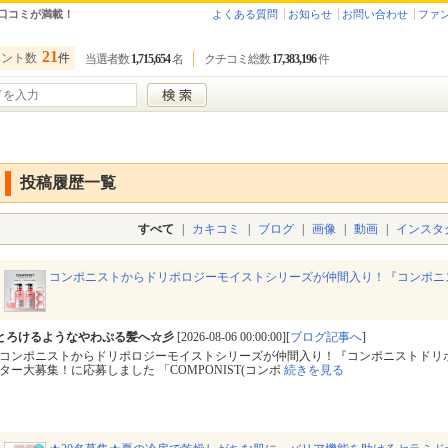
口コミが満載！
よくある質問
お知らせ
お問い合わせ
ファ
21
ベント数
件
当選者数
1,715,654
名
クチコミ総数
17,383,196
件
投稿履歴一覧
すべて
|
カキコミ
|
ブログ
|
画像
|
動画
|
インスタ
コンポニストからドリポロジーモイストシリーズが仲間入り！『コンポニ
とろけるようなやわぷる髪へ☆彡
[2026-08-06 00:00:00][
ブログ記事へ
]
コンポニストからドリポロジーモイストシリーズが仲間入り！『コンポニストドリ
ター大募集！に応募しました 「COMPONIST(コンポ
続きを見る