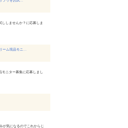
サプリをお試…
試ししませんか？に応募しま
リーム現品モニ…
品モニター募集に応募しまし
みが気になるのでこれからじ