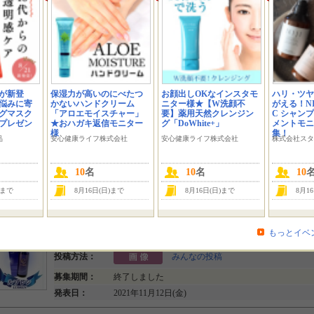
モニター数：
10名
投稿方法：
みんなの投稿
募集期間：
終了しました
発表日：
2021年12月3日(金)
が新登
保湿力が高いのにべたつ
お顔出しOKなインスタモ
ハリ・ツヤ
乾燥の季節到来！【ルブレン 喉・口臭トローチ】なら喉と口臭を
悩みに寄
かないハンドクリーム
ニター様★【W洗顔不
がえる！NIJ
にケアできる！
グマスク
「アロエモイスチャー」
要】薬用天然クレンジン
C シャン
にプレゼン
★おハガキ返信モニター
グ「DoWhite+」
メントモニ
モニター数：
10名
様
集！
品
安心健康ライフ株式会社
安心健康ライフ株式会社
株式会社スタ
投稿方法：
みんなの投稿
募集期間：
終了しました
10
名
10
名
10
発表日：
2021年11月26日(金)
)まで
8月16日(日)まで
8月16日(日)まで
8月1
オーガニックなマウスウォッシュ【ルブレン】+【舌ブラシ】で舌
去＆口臭ケア体験…
もっとイベ
モニター数：
10名
投稿方法：
みんなの投稿
募集期間：
終了しました
発表日：
2021年11月12日(金)