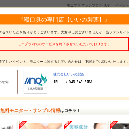
モニプラ ファンブログ TOP
イベント
『喉口臭の専門店【いいの製薬】』
イベント一覧
サプリを飲んでもスッキリしなかった！？ それなら【スクラブレ
クセスいただきありがとうございます。大変申し訳ございませんが、当ファンサイ
イト】を試してみ…
モニター数：
10名
モニプラ内でのサービスを終了させていただいております。
投稿方法：
みんなの投稿
募集期間：
終了しました
終了したイベント、モニターに関するお問い合わせは、下記までお願いいたします
発表日：
2022年2月4日(金)
株式会社いいの製薬
クリスマスパーティーやデート前に！【ルブレンナイト】で口臭ケ
はバッチリ！
わせ先
モニター数：
10名
投稿方法：
みんなの投稿
募集期間：
終了しました
無料モニター・サンプル情報
発表日：
2021年12月21日(火)
の
はコチラ！
薬に頼らない腸活！【スクラブレスナイト】でお腹も息もスッキリ
ませんか☆ミ