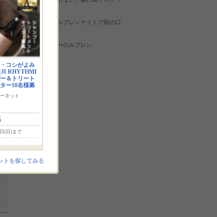
ブレスナイト
夜用口臭除去ルブレンナイトで朝の口
臭を取る
喉口臭スプレーのルブレン
口臭の教科書
・コシがよみ
一度
I RHYTHMI
プー＆トリート
ター10名様募
ーネット
名
6日(日)まで
苔除
ントを探してみる