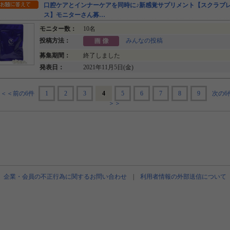
口腔ケアとインナーケアを同時に♪新感覚サプリメント【スクラブ
ス】モニターさん募…
モニター数：
10名
投稿方法：
みんなの投稿
募集期間：
終了しました
発表日：
2021年11月5日(金)
＜＜前の6件
1
2
3
4
5
6
7
8
9
次の6
＞＞
企業・会員の不正行為に関するお問い合わせ
|
利用者情報の外部送信について