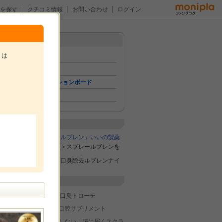
を探す
クチコミ情報
お問い合わせ
ログイン
メニュー
スナ
トは
トップ
イベント
コミュニケーションボード
ファン紹介
。
企業紹介
ア
喉口臭スプレー「ルブレン」いいの製薬
日本初の＜喉口臭＞スプレールブレンを
販売しています。
また日本初の夜用口臭除去ルブレンナイ
トも好評です。
関連サイト
ルブレン 喉・口臭トローチ
いいの製薬の口腔サプリメント
し
胃から口臭はしない、腸に届くスクラ