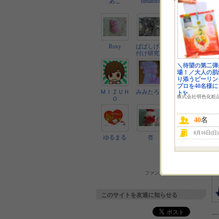
あこ
tamatora
もも パパ
Roxy
ばばしげ格
Rin★
付け研究所
＼待望の第二弾
場！／大人の肌
り添うピーリン
プロを40名様
ＭＩＺＵＨ
みみたろう
苺子
ト✨
株式会社明色化粧
Ｏ
40
名
8月16日(日
ゆるまる
杏
なつき
ファン一覧へ
ファンからのコメントへ
このサイトを友達に知らせる