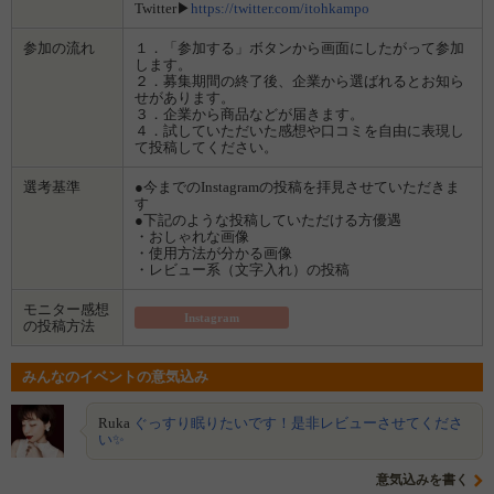
Twitter▶
https://twitter.com/itohkampo
参加の流れ
１．「参加する」ボタンから画面にしたがって参加
します。
２．募集期間の終了後、企業から選ばれるとお知ら
せがあります。
３．企業から商品などが届きます。
４．試していただいた感想や口コミを自由に表現し
て投稿してください。
選考基準
●今までのInstagramの投稿を拝見させていただきま
す
●下記のような投稿していただける方優遇
・おしゃれな画像
・使用方法が分かる画像
・レビュー系（文字入れ）の投稿
モニター感想
Instagram
の投稿方法
みんなのイベントの意気込み
Ruka
ぐっすり眠りたいです！是非レビューさせてくださ
い✨
意気込みを書く