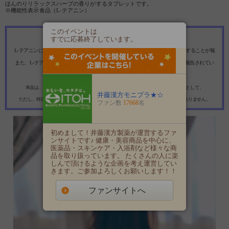
ほんのりリラックスハーブの香りがするタブレットです。
※機能性表示食品（L-テアニン）
このイベントは
【届出表示】
すでに応募終了しています。
本品には、L-テアニンが含まれます。
L-テアニンには、夜間の良質な睡眠(起床時の疲労感や睡眠を軽減）をサポートすることが報
告されています。
また、L-テアニンには、一過性の作業にともなうストレスをやわらげることが報告されてい
ます。
（届出番号：F529）
------------
本品は、事業者の責任において特定の保健の目的が期待できる旨を表示するものとして、
消費者庁長官に届出されたものです。
井藤漢方モニプラ★☆
ただし、特定保健用食品と異なり、消費者庁長官による個別審査を受けたものではありません。
ファン数
17668
名
初めまして！井藤漢方製薬が運営するファ
ンサイトです♪ 健康・美容商品を中心に、
医薬品・スキンケア・入浴剤など様々な商
品を取り扱っています。 たくさんの人に楽
しんで頂けるような企画を考え運営してい
きます。ご参加よろしくお願いします！！
ファンサイトへ