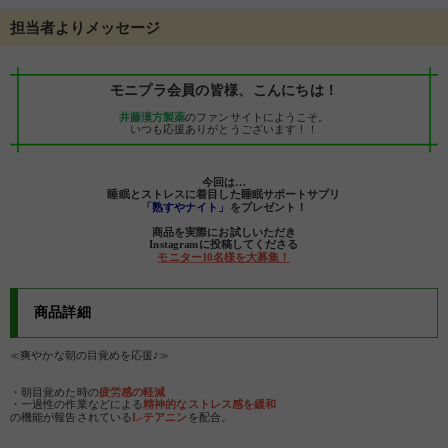
担当者よりメッセージ
モニプラ会員の皆様、こんにちは！
井藤漢方製薬
のファンサイトにようこそ。
いつも応援ありがとうございます！！
今回は…
睡眠とストレスに着目した睡眠サポートサプリ
「熟すやナイト」
をプレゼント！
商品を実際にお試しいただき
Instagramに投稿してくださる
モニター10名様を大募集！
商品詳細
≪
爽やかな朝の目覚めを応援♪
≫
・朝目覚めた時の
疲労感の軽減
・一過性の作業などによる
精神的なストレス感を緩和
の機能が報告されている
L-テアニン
を配合。