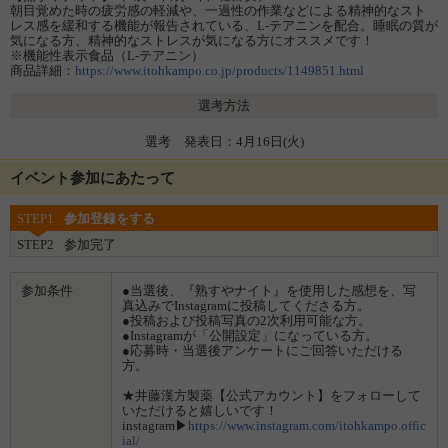
朝目覚めた時の疲労感の軽減や、一過性の作業などによる精神的なスト
レス感を緩和する機能が報告されている、L-テアニンを配合。睡眠の質が
気になる方、精神的なストレスが気になる方にオススメです！
※機能性表示食品（L-テアニン）
商品詳細：
https://www.itohkampo.co.jp/products/1149851.html
選考方法
選考 発表日：4月16日(火)
イベント参加にあたって
STEP1
参加登録をする
STEP2
参加完了
参加条件
●当選後、『熟すやナイト』を使用した感想を、写
真込みでInstagramに投稿してくださる方。
●投稿および投稿写真の2次利用可能な方。
●Instagramが「公開設定」になっている方。
●応募時・当選後アンケートにご回答いただける
方。
★井藤漢方製薬【公式アカウント】をフォローして
いただけると嬉しいです！
instagram▶
https://www.instagram.com/itohkampo.offic
ial/