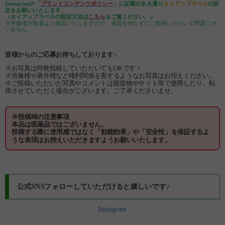
Instagramの「
ブランドコンテンツポリシー
」に記載がある通り
タイアップラベル
の設
定をお願いいたします。
（タイアップラベルの設定方法は
こちら
をご覧ください。）
※井藤漢方製薬より承認いたしますので、承認を待たずにご投稿いただいて問題ござ
いません。
皆様からのご応募お待ちしております♪
※お写真は何枚投稿していただいてもOKです！
※肖像権や著作権など権利関係を害するようなお写真はお控えください。
※ご投稿いただいた写真やコメントは販促物やサイト等で使用したり、転
用させていただく場合がございます。ご了承くださいませ。
※投稿時の注意事項
本品は医薬品ではございません。
投稿する際に使用感ではなく「効能効果」や「安全性」を保証するよ
うな表現はお控えいただきますようお願いいたします。
公式SNSフォローしていただけると嬉しいです♪
Instagram