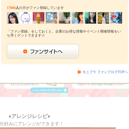
こだわりビンタイプからペットボトルへ
17666
人
の方がファン登録しています
希釈タイプなのでアレンジ無限大
「ファン登録」をしておくと、企業のお得な情報やイベント開催情報をい
ち早くゲットできます☆
モニプラ ファンブログTOPへ
♦アレンジレシピ♦
分好みにアレンジができます！