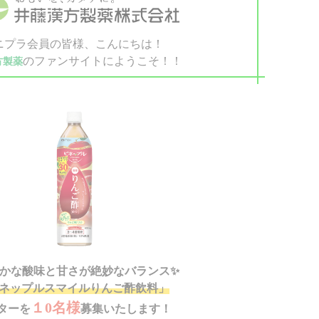
ニプラ会員の皆様、こんにちは！
のファンサイトにようこそ！！
方製薬
かな酸味と甘さが絶妙なバランス
✨
ネップルスマイルりんご酢飲料」
１0名様
ターを
募集いたします！