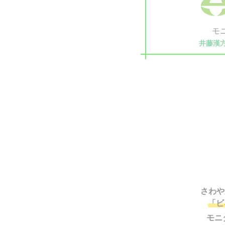
モ
井藤漢
さわや
「ビ
モニ