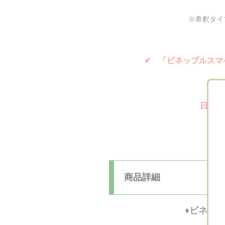
※希釈タイ
✔ 「ビネップルスマ
日々の
商品詳細
♦ビネップ
①