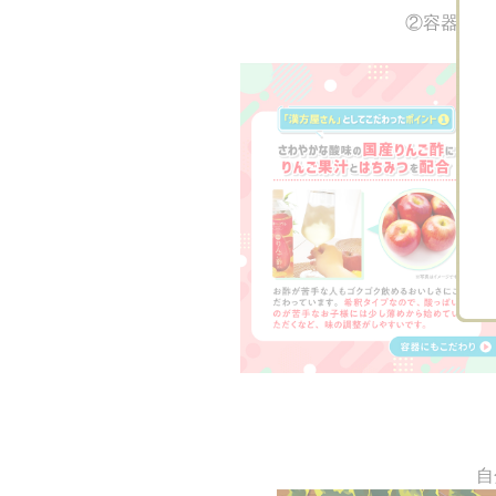
②容器にも
➂
自