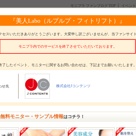
モニプラ ファンブログ TOP
イベント
定【ＬＰＬＰ頭皮クレンジングジ】フォトコンテスト★
投稿一覧
スカルプケ
『美人Labo（ルプルプ・フィトリフト）』
Ｐ頭皮クレンジングジ】フォトコンテスト★
クセスいただきありがとうございます。大変申し訳ございませんが、当ファンサイ
みんなの投稿一覧を見る
イベント内容を詳しく見る
モニプラ内でのサービスを終了させていただいております。
終了したイベント、モニターに関するお問い合わせは、下記までお願いいたします
株式会社Jコンテンツ
わせ先
無料モニター・サンプル情報
の
はコチラ！