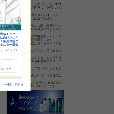
しました。
女性スタッフが中心となって、使う女性
の立場に立って商品開発し、 運営してい
ます。
スタッフ全員が納得するまでは、決して
商品を発売することはありません。
素肌の美しさ…艶やかな髪…外見がキレ
イに変わると、内なる自信につながりま
す。
返信モニター
内なる自信は女性の表情を明るくし、目
に向けたスキ
の輝きを変え、笑顔を増やします。
！薬用保湿ク
外見のキレイと内面からくるキレイが合
モニター募集
わさると、
女性としての魅力が2倍にも3倍にもなっ
シーズチョイス
ていきます。
今まで行けなかったところ、なんだか遠
慮していた人間関係も不思議とクリアで
名
き、
毎日が以前より楽しくなってくるかもし
7日(月)まで
れません。
そんな一歩前に進みたいという女性の思
いを応援します。
Jコンテンツは美しくなりたい女性の思い
ントを探してみる
に寄り添い、日々取り組んでいます。