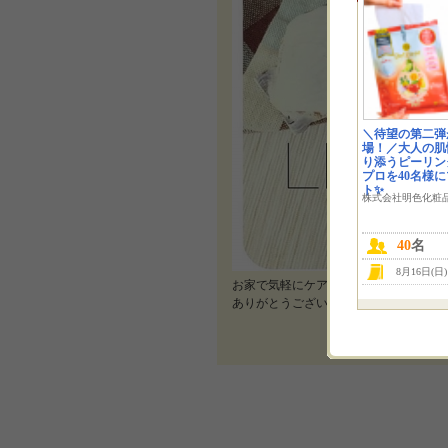
＼待望の第二弾
場！／大人の肌
り添うピーリン
プロを40名様
ト✨
株式会社明色化粧
40
名
8月16日(日
お家で気軽にケアできてすごく良かった
ありがとうございました！