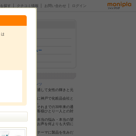
を探す
クチコミ情報
お問い合わせ
ログイン
アで頭皮…
メニュー
トは
トップ
イベント
おためしレビュー
ファン紹介
。
企業紹介
株式会社Jコンテンツ
私たちは化粧品を通して女性の輝きと元
気を応援したい、
をテーマに2011年に神戸で化粧品会社と
して創業しました。
製品開発の際は、それまでの30年来の通
信販売の経験でお客様ひとり一人との対
話で得た、
美へ対する女性の本当の悩み・本当の望
みは何か？というお声を何よりも大切に
し、
エイジングケアをテーマに製品を生みだ