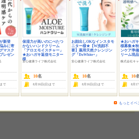
が新登
保湿力が高いのにべたつ
お顔出しOKなインスタモ
★おハガキ
悩みに寄
かないハンドクリーム
ニター様★【W洗顔不
様募集★秋
グマスク
「アロエモイスチャー」
要】薬用天然クレンジン
ンケア準備
にプレゼン
★おハガキ返信モニター
グ「DoWhite+」
リーム現品
様
品
安心健康ライフ株式会社
安心健康ライフ株式会社
株式会社キャ
10
名
10
名
10
)まで
8月16日(日)まで
8月16日(日)まで
8月1
です。
かお
2016-08-07 22:54:28
提供：株式会社Jコンテンツ
もっとイベ