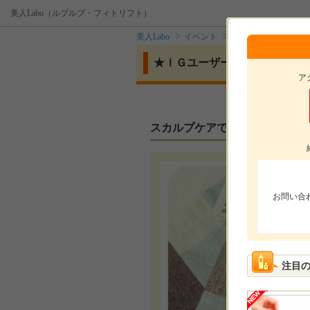
美人Labo（ルプルプ・フィトリフト）
美人Labo
イベント
★ＩＧユーザー様限
★ＩＧユーザー様限定【ＬＰＬ
ア
スカルプケアで頭皮スッキリ
お問い合
注目