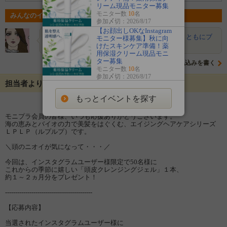
リーム現品モニター募集
モニター数
10
名
みんなのイベントの意気込み
参加〆切：2026/8/17
【お顔出しOKなInstagram
ponn☆
使用前、使用後の様子や効果など写真とともにブ
モニター様募集】秋に向
ログ、Twitter、Inst…
けたスキンケア準備！薬
用保湿クリーム現品モニ
ター募集
意気込みを書く
モニター数
10
名
参加〆切：2026/8/17
担当者よりメッセージ
もっとイベントを探す
モニプラ会員の皆様、いつも応援ありがとうございます。
海の恵みとバイオの力で美髪をはぐくむ、エイジングヘアケアシリーズ
ＬＰＬＰ（ルプルプ）です。
＼頭のニオイが気になって・・・／
今回は、インスタグラムユーザー様限定で50名様に
これからの季節に嬉しい「頭皮クレンジングジェル」１本、
約１～２ヵ月分をプレゼント！
-------------------------------------------
【応募内容】
当選されたインスタグラムユーザー様に