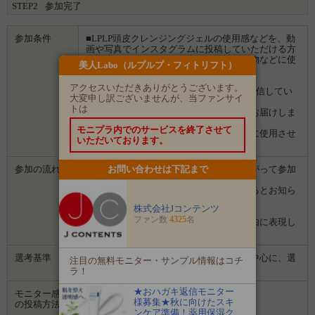
STEP2
参加完了
参加条件
■LPLP頭皮クレンジングジェルの使用感などを、動
画や写真でインスタグラムに投稿していただける方
・投稿された動画やお写真は、弊社販促物などに使
美人Labo（ルプルプ・フィトリフト）
用させていただきます。
■アカウントを「公開」にされている方
アクセスいただきありがとうございます。
■商品を使った感想を、ハガキに書いて返信してい
大変申し訳ございませんが、当ファンサイ
ただける方
トは
・返信用ハガキはモニター商品と一緒にお届けしま
す
モニプラ内でのサービスを終了させて
・投稿されたハガキは、弊社販促物などに使用させ
いただいております。
ていただきます。
参加の流れ
１．「参加する」ボタンから画面にしたがって参加
お問い合わせは下記まで
します。
２．募集期間の終了後、企業から選ばれるとお知ら
せがあります。
株式会社Jコンテンツ
３．企業から商品などが届きます。
ファン数
4325
名
４．試していただいた感想や口コミを自由に表現し
て投稿してください。
選考基準
愛用感やおすすめ度の表現が上手な方を中心に、選
注目の無料モニター・サンプル情報はコチ
考させていただきます。
ラ！
★おハガキ返信モニター
モニター感想
Instagram
様募集★秋に向けたスキ
の投稿方法
ンケア準備！薬用保湿ク