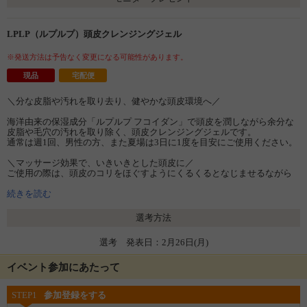
LPLP（ルプルプ）頭皮クレンジングジェル
※発送方法は予告なく変更になる可能性があります。
現品
宅配便
＼分な皮脂や汚れを取り去り、健やかな頭皮環境へ／
海洋由来の保湿成分「ルプルプ フコイダン」で頭皮を潤しながら余分な
皮脂や毛穴の汚れを取り除く、頭皮クレンジングジェルです。
通常は週1回、男性の方、また夏場は3日に1度を目安にご使用ください。
＼マッサージ効果で、いきいきとした頭皮に／
ご使用の際は、頭皮のコリをほぐすようにくるくるとなじませるながら
マッサージしてください。頭皮の血行が促進されて、育毛効果が期待で
きます。
続きを読む
［容量］
選考方法
150mL （1～2カ月分）
選考 発表日：2月26日(月)
イベント参加にあたって
STEP1
参加登録をする